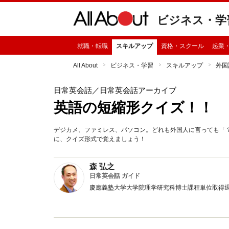
ビジネス・学
就職・転職
スキルアップ
資格・スクール
起業
All About
ビジネス・学習
スキルアップ
外国
日常英会話
／日常英会話アーカイブ
英語の短縮形クイズ！！
デジカメ、ファミレス、パソコン。どれも外国人に言っても「
に、クイズ形式で覚えましょう！
森 弘之
日常英会話 ガイド
慶應義塾大学大学院理学研究科博士課程単位取得