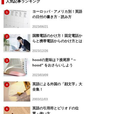
人気記事ランキング
ヨーロッパ・アメリカ別！英語
1
の日付の書き方・読み方
2023/06/21
国際電話のかけ方！固定電話か
2
らと携帯電話からのかけ方とは
2023/12/26
hoodの意味は？接尾辞 "～
3
hood" をおさらいしよう
2023/03/09
英語による外国の「顔文字」大
4
全集！
2003/11/03
英語の引用符とピリオドの位
5
置・使い方