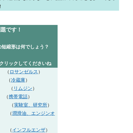
！
問題です！
の短縮形は何でしょう？
クリックしてくださいね
s （
ロサンゼルス
）
r （
冷蔵庫
）
e （
リムジン
）
e （
携帯電話
）
ry （
実験室、研究所
）
t （
潤滑油、エンジンオ
a （
インフルエンザ
）