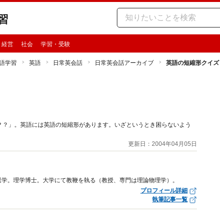
習
・経営
社会
学習・受験
語学習
英語
日常英会話
日常英会話アーカイブ
英語の短縮形クイズ
？？」。英語には英語の短縮形があります。いざというとき困らないよう
更新日：2004年04月05日
退学。理学博士。大学にて教鞭を執る（教授、専門は理論物理学）。
プロフィール詳細
執筆記事一覧