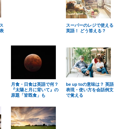
ス
スーパーのレジで使える
表
英語！ どう答える？
月食・日食は英語で何？
be up toの意味は？ 英語
『太陽と月に背いて』の
表現・使い方を会話例文
原題「皆既食」も
で覚える