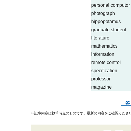
personal comput
photograp
hippopotamu
graduate student
literatur
mathematic
informatio
remote control
specificatio
professo
magazin
答
※記事内容は執筆時点のものです。最新の内容をご確認くださ