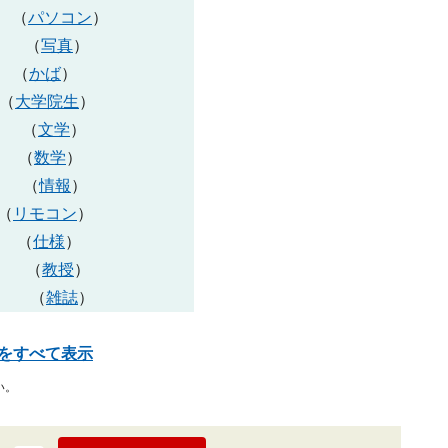
or （
パソコン
）
h （
写真
）
s （
かば
）
 （
大学院生
）
e （
文学
）
s （
数学
）
n （
情報
）
 （
リモコン
）
n （
仕様
）
r （
教授
）
e （
雑誌
）
をすべて表示
い。