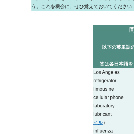
う。これを機会に、ぜひ覚えておいてください
以下の英単語
答は各日本語を
Los Angele
refrigerato
limousin
cellular phon
laborato
lubrican
イル
）
influenz