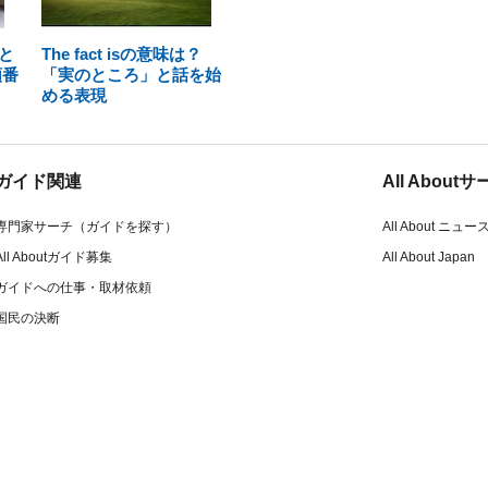
と
The fact isの意味は？
順番
「実のところ」と話を始
める表現
ガイド関連
All Abou
専門家サーチ（ガイドを探す）
All About ニュー
All Aboutガイド募集
All About Japan
ガイドへの仕事・取材依頼
国民の決断