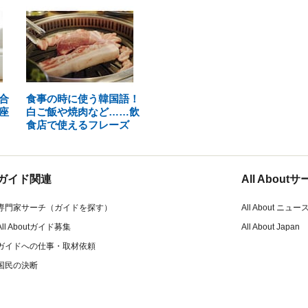
合
食事の時に使う韓国語！
座
白ご飯や焼肉など……飲
食店で使えるフレーズ
ガイド関連
All Abou
専門家サーチ（ガイドを探す）
All About ニュー
All Aboutガイド募集
All About Japan
ガイドへの仕事・取材依頼
国民の決断