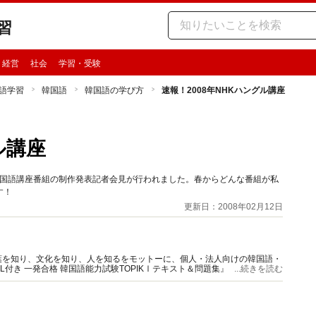
習
・経営
社会
学習・受験
語学習
韓国語
韓国語の学び方
速報！2008年NHKハングル講座
ル講座
の外国語講座番組の制作発表記者会見が行われました。春からどんな番組が私
す！
更新日：2008年02月12日
葉を知り、文化を知り、人を知るをモットーに、個人・法人向けの韓国語・
付き 一発合格 韓国語能力試験TOPIKⅠテキスト＆問題集』『使える！伝
...続きを読む
トの韓国語』シリーズなどがある。