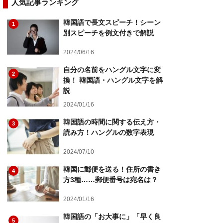
人気記事ランキング
韓国語で長文スピーチ！シーン
1
別スピーチを例文付きで解説
2024/06/16
自分の名前をハングル文字に変
2
換！ 韓国語・ハングル文字を解
説
2024/01/16
韓国語の時間に関する伝え方・
3
読み方！ハングルの数字表現
2024/07/10
韓国に郵便を送る！住所の書き
4
方3種……郵便番号は宛名は？
2024/01/16
韓国語の「お大事に」「早く良
5