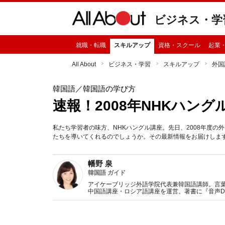
ビジネス・学
就職・転職
スキルアップ
資格・スクール
起業
All About
ビジネス・学習
スキルアップ
外国
韓国語
／韓国語の学び方
速報！2008年NHKハング
私たち学習者の味方、NHKハングル講座。先日、2008年度
たちを導いてくれるのでしょうか。その最新情報をお届けしま
幡野 泉
韓国語 ガイド
アイケーブリッジ外語学院代表兼韓国語講師。言
中国語講座・ロシア語講座を運営。著書に『音声DL
わる！役に立つ！韓国語フレーズブック』『シゴ