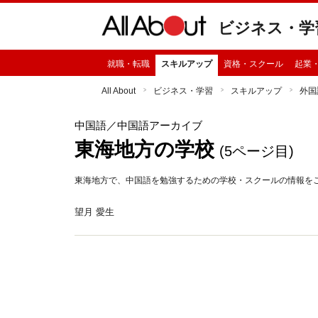
ビジネス・学
就職・転職
スキルアップ
資格・スクール
起業
All About
ビジネス・学習
スキルアップ
外国
中国語
／中国語アーカイブ
東海地方の学校
(5ページ目)
東海地方で、中国語を勉強するための学校・スクールの情報を
望月 愛生