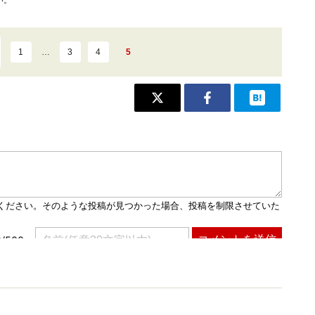
い。
1
…
3
4
5