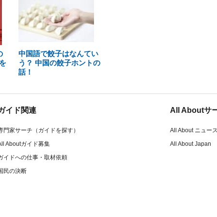
の
中国語で餃子はなんてい
を
う？ 中国の餃子ホントの
話！
ガイド関連
All Abou
専門家サーチ（ガイドを探す）
All About ニュー
All Aboutガイド募集
All About Japan
ガイドへの仕事・取材依頼
国民の決断