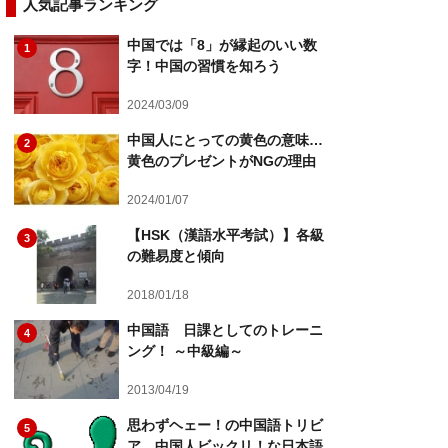
人気記事ランキング
中国では「8」が縁起のいい数
1
字！中国の習慣を知ろう
2024/03/09
中国人にとっての黄色の意味…
2
黄色のプレゼントがNGの理由
2024/01/07
【HSK（漢語水平考試）】各級
3
の難易度と傾向
2018/01/18
中国語 日課としてのトレーニ
4
ング！ ～中級編～
2013/04/19
思わずヘェー！の中国語トリビ
5
ア 中国人ビックリ！な日本語