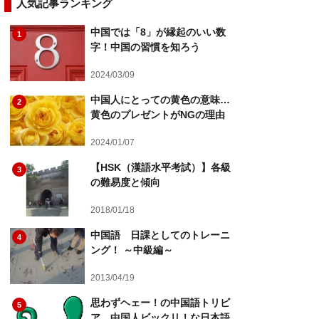
人気記事ランキング
中国では「8」が縁起のいい数
1
字！中国の習慣を知ろう
2024/03/09
中国人にとっての黄色の意味…
2
黄色のプレゼントがNGの理由
2024/01/07
【HSK（漢語水平考試）】各級
3
の難易度と傾向
2018/01/18
中国語 日課としてのトレーニ
4
ング！ ～中級編～
2013/04/19
思わずヘェー！の中国語トリビ
5
ア 中国人ビックリ！な日本語