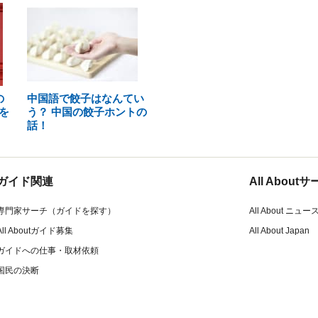
の
中国語で餃子はなんてい
を
う？ 中国の餃子ホントの
話！
ガイド関連
All Abou
専門家サーチ（ガイドを探す）
All About ニュー
All Aboutガイド募集
All About Japan
ガイドへの仕事・取材依頼
国民の決断