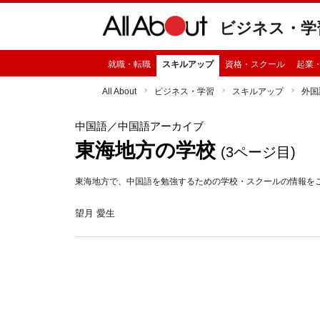
ビジネス・学
就職・転職
スキルアップ
資格・スクール
起業
All About
ビジネス・学習
スキルアップ
外国
中国語
／中国語アーカイブ
東海地方の学校
(3ページ目)
東海地方で、中国語を勉強するための学校・スクールの情報を
望月 愛生