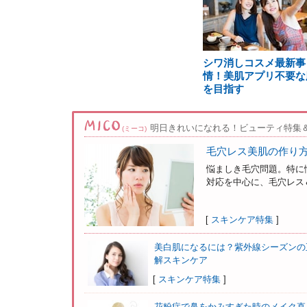
シワ消しコスメ最新事
情！美肌アプリ不要な
を目指す
明日きれいになれる！ビューティ特集
(ミーコ)
毛穴レス美肌の作り
悩ましき毛穴問題。特に
対応を中心に、毛穴レス＆
[
スキンケア特集
]
美白肌になるには？紫外線シーズンの
解スキンケア
[
スキンケア特集
]
花粉症で鼻をかみすぎた時のメイク直