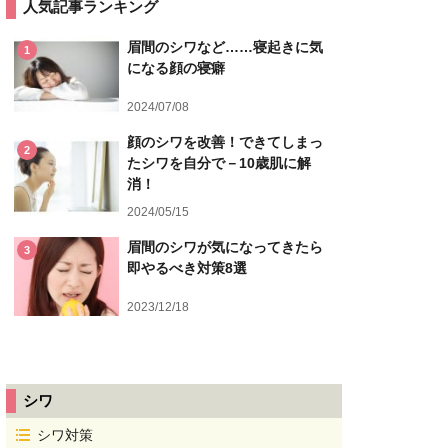
人気記事ランキング
眉間のシワなど……寝起きに気
1
になる顔の寝癖
2024/07/08
顔のシワを改善！できてしまっ
2
たシワを自分で－10歳肌に解
消！
2024/05/15
眉間のシワが気になってきたら
3
即やるべき対策8選
2023/12/18
シワ
シワ対策