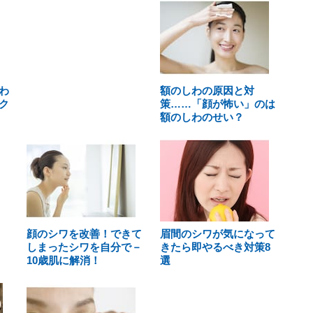
わ
額のしわの原因と対
ク
策……「顔が怖い」のは
額のしわのせい？
顔のシワを改善！できて
眉間のシワが気になって
しまったシワを自分で－
きたら即やるべき対策8
10歳肌に解消！
選