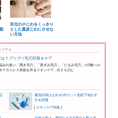
目元の小じわをくっきり
肌
とした真皮じわにさせな
い方法
＆コラム
方は？ブツブツ毛穴対策＆ケア
悩みの多い「開き毛穴」「黒ずみ毛穴」「たるみ毛穴」の3種への
テカリレス美肌を作るスキンケア...
続きを読む
正
最強日焼け止め＆UVカット化粧下地おす
すめ20選
[
スキンケア特集
]
し
日焼け後は、適切なケアで美白を取り戻