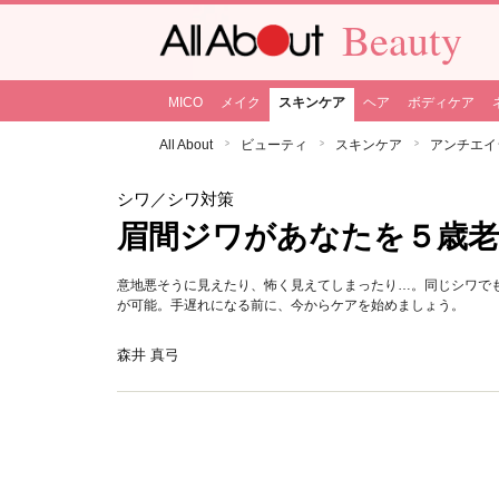
Beauty
MICO
メイク
スキンケア
ヘア
ボディケア
All About
ビューティ
スキンケア
アンチエイ
シワ
／シワ対策
眉間ジワがあなたを５歳
意地悪そうに見えたり、怖く見えてしまったり…。同じシワで
が可能。手遅れになる前に、今からケアを始めましょう。
森井 真弓