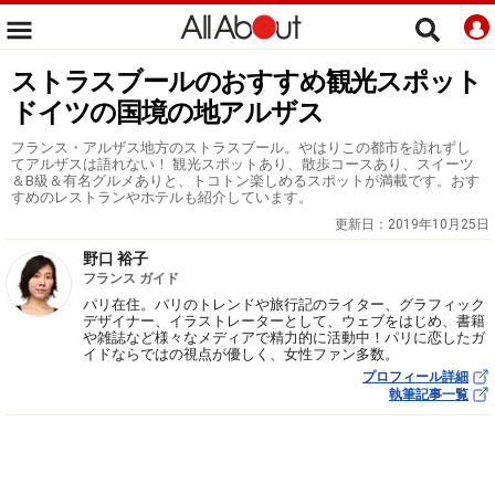
ストラスブールのおすすめ観光スポット
ドイツの国境の地アルザス
フランス・アルザス地方のストラスブール。やはりこの都市を訪れずし
てアルザスは語れない！ 観光スポットあり、散歩コースあり、スイーツ
＆B級＆有名グルメありと、トコトン楽しめるスポットが満載です。おす
すめのレストランやホテルも紹介しています。
更新日：
2019年10月25日
野口 裕子
フランス ガイド
パリ在住。パリのトレンドや旅行記のライター、グラフィック
デザイナー、イラストレーターとして、ウェブをはじめ、書籍
や雑誌など様々なメディアで精力的に活動中！パリに恋したガ
イドならではの視点が優しく、女性ファン多数。
プロフィール詳細
執筆記事一覧