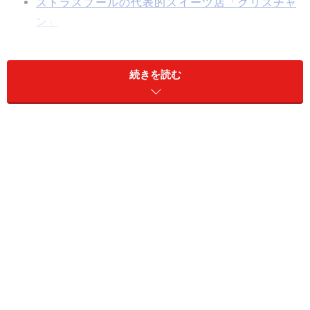
ストラスブールの代表的スイーツ店「クリスチャ
ン」
歴史的なレストラン「メゾン・カメルツェル」
カテドラルから徒歩30秒のホテル「カーディナル・
続きを読む
ドゥ・ロアン」
ストラスブール大聖堂
ストラスブール観光名所の要、カテドラルphoto(c)Alain
KAUFFMANN
ストラスブールはイル川に囲まれた地区が中心。東にこ
のカテドラルを中心としたカテドラル地区、西に運河が