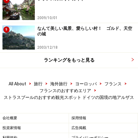
所在地：9 rue des Orfevres 67000
Strasbourg（
Googleマップ
）
2009/10/01
営業時間：8:30～18:30
なんて美しい風景、愛らしい村！ ゴルド、天空
定休日：日・月曜
5
の城
2003/12/18
ランキングをもっと見る
オルフェーヴル通りのおすすめパン屋さん
「デューサーサレシュクレ」
>
>
>
>
>
All About
旅行
海外旅行
ヨーロッパ
フランス
>
フランスのおすすめエリア
これぞアルザス！なパン屋さんを発見
ストラスブールのおすすめ観光スポット ドイツの国境の地アルザス
オルフェーヴル通りレポートはまだまだ続きます！こち
会社概要
採用情報
らは、一見普通のパン屋さんですが、置いてあるものが
投資家情報
広告掲載
ひと味違うのです。アルザスの代表的なB級グルメ、プ
レッツェル・サンドイッチが豊富に揃っているのです。
利用規約
プライバシーポリシー