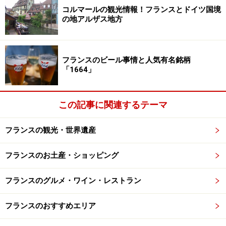
さん撮ってしまいます。ストラスブールの看板はより都
コルマールの観光情報！フランスとドイツ国境
の地アルザス地方
会的で洗練されています。
シュークルートはお土産で買うのが正解
フランスのビール事情と人気有名銘柄
「1664」
アルザス料理の代表といえばシュークルート。シューク
ルートはアルザス地方の郷土料理で、塩漬けキャベツを
この記事に関連するテーマ
ニンジンやジャガイモなどの野菜、豚肉、ハム、ソーセ
ージなどと一緒にブイヨンで蒸し煮にしたもの。市内に
フランスの観光・世界遺産
はシュークルートを出すレストランがたくさんあります
が、一人ではとても食べきれない量が出てくるのでお土
フランスのお土産・ショッピング
産として買うのがオススメ。オルフェーヴル通りにある
フランスのグルメ・ワイン・レストラン
お肉屋さんにはお土産用のシュークルートが豊富に揃っ
ています。
フランスのおすすめエリア