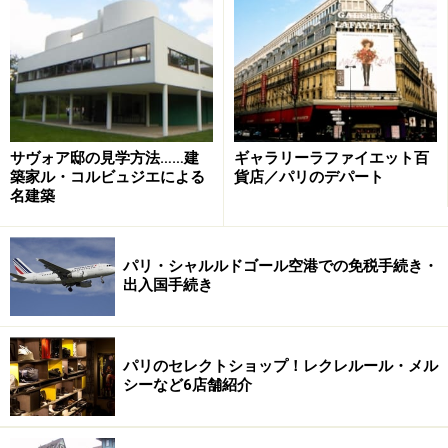
カテドラル地区にはお店がぎっしりと並んでいる
カテドラルの北側は通称「カテドラル地区」と呼ばれて
サヴォア邸の見学方法……建
ギャラリーラファイエット百
いて、歴史を感じる建物の中にレストラン、カフェ、お
築家ル・コルビュジエによる
貨店／パリのデパート
土産屋さんなどのお店が並んでいます。中でもオルフェ
名建築
ーヴル通りには食材店が集中しているので、美味しいも
の探しの際には是非こちらに。
パリ・シャルルドゴール空港での免税手続き・
出入国手続き
金のガチョウがモチーフのフォアグラ専門店の看板
パリのセレクトショップ！レクレルール・メル
オルフェーヴル通りにあるフォアグラ専門店の看板は金
シーなど6店舗紹介
のガチョウ。コルマールもそうですが、アルザス地方の
看板はとても凝っていて絵になるので、つい写真をたく