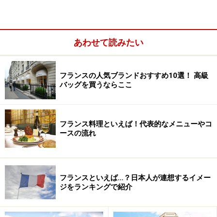
流れるプティット・フランス地区の二つの地区が観光の
メインとなります。
ストラスブール大聖堂は中世に建造された代表的なゴシ
あわせて読みたい
ック建築。赤に近い茶色の表面は、資材となっている砂
の色から来ているそうです。お昼になると、カテドラル
フランスの人気ブランドおすすめ10選！ 高級
内の大時計が人形の仕掛けで動くのを見るため大勢の観
バッグを買うならここ
光客が集まります。
＜DATA＞
フランス料理といえば！代表的なメニューやコ
ースの流れ
■ストラスブール大聖堂
所在地：Place de la Cathédrale, 67000
Strasbourg（
Googleマップ
）
フランスといえば…？日本人が連想するイメー
ジをランキングで紹介
カテドラル地区のオルフェーヴル通り