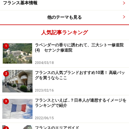
フランス基本情報
オルフェーヴル通りのスイーツ店「ネゲ
ル」
他のテーマも見る
人気記事ランキング
有名スイーツ店、ネゲル
ラベンダーの香りに誘われて、三大シトー修道院
1
(4) セナンク修道院
オルフェーヴル通りには、有名スイーツ店もあります。
こちら「ネゲル」は、カテドラル近くに構える「クリス
2004/03/18
チャン」とともにストラスブールの二大スイーツ店とし
フランスの人気ブランドおすすめ10選！ 高級バッ
2
グを買うならここ
て確固たる地位を築いています。少々お高めですが、ケ
ーキ類は見た目も美しく芸術品のようなお菓子がたくさ
2023/02/16
ん並んでいます。
フランスといえば…？日本人が連想するイメージを
3
ランキングで紹介
＜DATA＞
2022/06/15
■
Naegel
フランスのエリアガイド
4