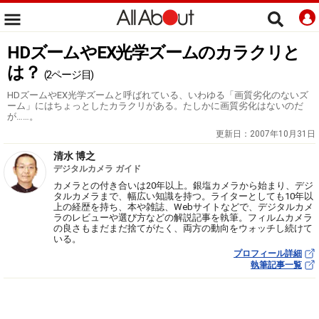
HDズームやEX光学ズームのカラクリと
は？
(2ページ目)
HDズームやEX光学ズームと呼ばれている、いわゆる「画質劣化のないズ
ーム」にはちょっとしたカラクリがある。たしかに画質劣化はないのだ
が……。
更新日：
2007年10月31日
清水 博之
デジタルカメラ ガイド
カメラとの付き合いは20年以上。銀塩カメラから始まり、デジ
タルカメラまで、幅広い知識を持つ。ライターとしても10年以
上の経歴を持ち、本や雑誌、Webサイトなどで、デジタルカメ
ラのレビューや選び方などの解説記事を執筆。フィルムカメラ
の良さもまだまだ捨てがたく、両方の動向をウォッチし続けて
いる。
プロフィール詳細
執筆記事一覧