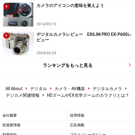
カメラのアイコンの意味を覚えよう
4
2014/05/10
デジタルカメラレビュー EXILIM PRO EX-P600レ
5
ビュー
2004/06/29
ランキングをもっと見る
>
>
>
>
All About
デジタル
カメラ・AV機器
デジタルカメラ
>
デジカメ関連情報
HDズームやEX光学ズームのカラクリとは？
会社概要
採用情報
投資家情報
広告掲載
利用規約
プライバシーポリシー