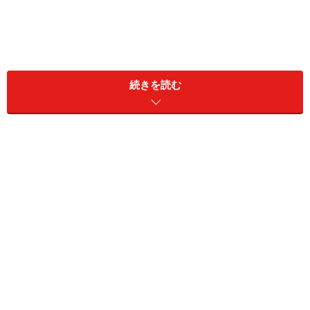
続きを読む
これらは「疑似光学ズーム」とでも呼ぶべきもので、基
本的にやっていることはすべて同じである。
これらの疑似光学ズームには、確かに画質劣化はない。
しかし、その代償はあるのだ。
疑似光学ズームの代償とは？
たとえば3倍ズームレンズを搭載している1200万画素の
デジタルカメラであれば、6倍の疑似光学ズームを行う
ためには300万画素にする必要があるのだ。
つまり、画素数を犠牲にしているというわけだ。
なぜ、画素数を少なくすると画質に劣化のないズーム機