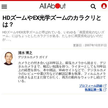
HDズームやEX光学ズームのカラクリと
は？
HDズームやEX光学ズームと呼ばれている、いわゆる「画質劣化のないズ
ーム」にはちょっとしたカラクリがある。たしかに画質劣化はないのだ
が……。
更新日：
2007年10月31日
清水 博之
デジタルカメラ ガイド
カメラとの付き合いは20年以上。銀塩カメラから始まり、デジ
タルカメラまで、幅広い知識を持つ。ライターとしても10年以
上の経歴を持ち、本や雑誌、Webサイトなどで、デジタルカメ
ラのレビューや選び方などの解説記事を執筆。フィルムカメラ
の良さもまだまだ捨てがたく、両方の動向をウォッチし続けて
いる。
プロフィール詳細
執筆記事一覧