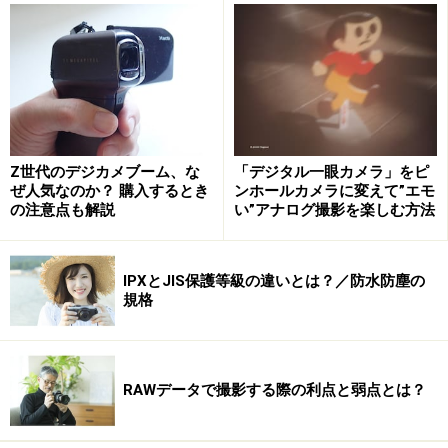
・
デジタルと光学、ズームの違い？
上記のガイド記事を見ていただければ分かるのだが、デ
ジタルズームはトリミングした画像をさらに引き延ばし
ている。これでは画質が劣化するのは当然である。
Z世代のデジカメブーム、な
「デジタル一眼カメラ」をピ
しかし、疑似光学ズームでは画質の劣化は起きていな
ぜ人気なのか？ 購入するとき
ンホールカメラに変えて”エモ
の注意点も解説
い”アナログ撮影を楽しむ方法
い。つまり、デジタルズームではないのだ。
そのからくりは、こういうことなのだ
。
（
Page2
へ）
IPXとJIS保護等級の違いとは？／防水防塵の
規格
※記事内容は執筆時点のものです。最新の内容をご確認くださ
い。
RAWデータで撮影する際の利点と弱点とは？
次のページへ
1
/
2