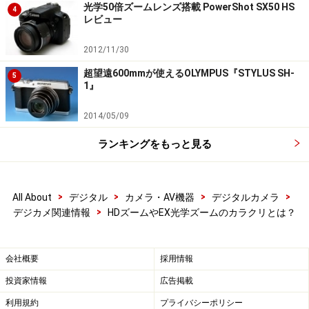
光学50倍ズームレンズ搭載 PowerShot SX50 HS
4
レビュー
2012/11/30
超望遠600mmが使えるOLYMPUS『STYLUS SH-
5
1』
2014/05/09
ランキングをもっと見る
>
>
>
>
All About
デジタル
カメラ・AV機器
デジタルカメラ
>
デジカメ関連情報
HDズームやEX光学ズームのカラクリとは？
会社概要
採用情報
投資家情報
広告掲載
利用規約
プライバシーポリシー