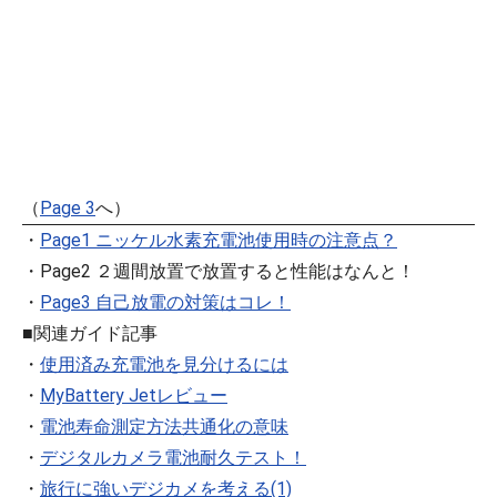
（
Page 3
へ）
・
Page1 ニッケル水素充電池使用時の注意点？
・Page2 ２週間放置で放置すると性能はなんと！
・
Page3 自己放電の対策はコレ！
■関連ガイド記事
・
使用済み充電池を見分けるには
・
MyBattery Jetレビュー
・
電池寿命測定方法共通化の意味
・
デジタルカメラ電池耐久テスト！
・
旅行に強いデジカメを考える(1)