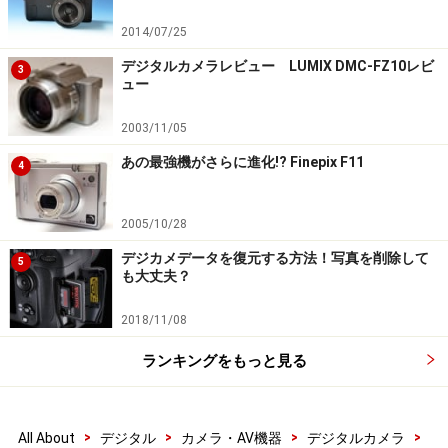
2014/07/25
デジタルカメラレビュー LUMIX DMC-FZ10レビ
3
ュー
2003/11/05
あの最強機がさらに進化!? Finepix F11
4
2005/10/28
デジカメデータを復元する方法！写真を削除して
5
も大丈夫？
2018/11/08
ランキングをもっと見る
>
>
>
>
All About
デジタル
カメラ・AV機器
デジタルカメラ