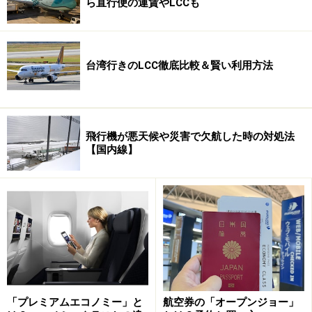
ら直行便の運賃やLCCも
繰り返す、まさに命がけの職業なのです。
※記事内容は執筆時点のものです。最新の内容をご確認くださ
い。
台湾行きのLCC徹底比較＆賢い利用方法
※海外を訪れる際には最新情報の入手に努め、「
外務省 海外安全
ホームページ
」を確認するなど、安全確保に十分注意を払ってく
ださい。
飛行機が悪天候や災害で欠航した時の対処法
次のページへ
1
/
2
【国内線】
「プレミアムエコノミー」と
航空券の「オープンジョー」