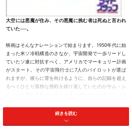
大空には悪魔が住み、その悪魔に挑む者は死ぬと言われ
ていた──。
映画はそんなナレーションで始まります。1950年代に始
まった米ソ冷戦構造のさなか、宇宙開発で一歩リードし
ていたソ連に対抗すべく、アメリカでマーキュリー計画
がスタート。その宇宙飛行士に7人のパイロットが選ば
れますが、彼らに背を向けるように、自らの記録を超え
るべくひとり孤独な挑戦を繰り返していたのがサム・シ
ェパード演じるチャック・イエーガーというテストパイ
ロットでした。冒頭の「大空に住む悪魔」とは“音の
壁”と呼ばれる
マッハ1
のことで、チャック・イエーガー
続きを読む
こそ、人類未到のハードルを最初に乗り越えた伝説の人
物なのです。