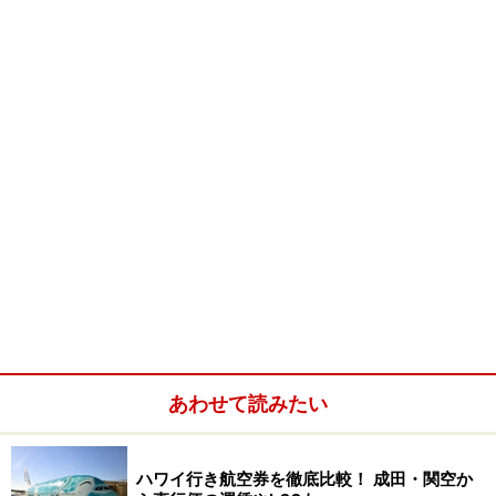
国家に殉じて英雄となるべく訓練を続ける飛行士たち
と、あくまで一匹狼として生きる男──『ライトスタッ
フ』はその両者を対比的に描いた1983年の作品で、同年
のアカデミー賞では編集、作曲、音響など4部門で最優
秀賞に輝きました。公開当時は決して大ヒットとはいか
なかったようですが、テストパイロットの存在を世に知
らしめた意味で、これは隠れた名作といえるでしょう。
試作機を単に操縦するのではなく、テストパイロットは
開発されたマシンの性能や機能の“極限”を見極める役割
も担っています。メーカー技術者のはじき出した数値が
正しいかどうかを確認するため、機体をわざとスピンさ
あわせて読みたい
せてきりもみ状態からの脱出を試みる。失速からの回復
性能をテストするため、限界まで速度を落とす。そうし
ハワイ行き航空券を徹底比較！ 成田・関空か
た過酷な条件下での飛行を納得できるまで何度も何度も