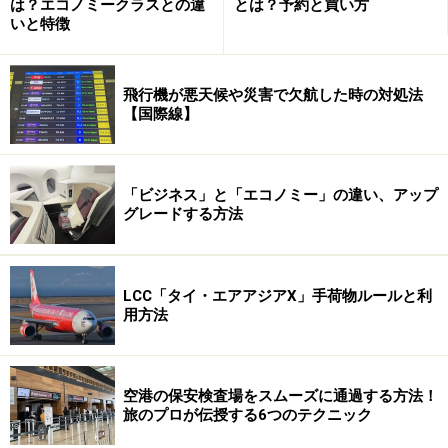
は？エコノミークラスとの違
とは？予約と買い方
いと特徴
飛行機が悪天候や災害で欠航した時の対処法
【国際線】
「ビジネス」と「エコノミー」の違い、アップ
グレードする方法
LCC「タイ・エアアジアX」手荷物ルールと利
用方法
空港の保安検査場をスムーズに通過する方法！
旅のプロが伝授する6つのテクニック