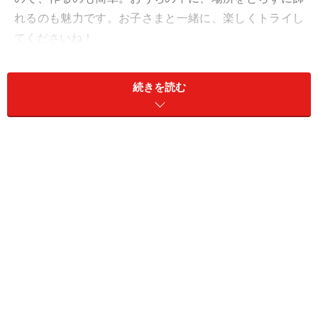
れるのも魅力です。お子さまと一緒に、楽しくトライし
てくださいね！
続きを読む
プチ鯉のぼりモビールの手作り方法……フェ
ルトを使って手軽に！
リース風に吊るす場合は、他にハンガーや端切れ布なども
難易度：★★☆☆☆
【準備するもの】
■フエルト