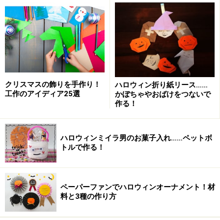
鯉のぼりモビールは縫う箇所も少しだけ。
子供の手縫いの練習にも
クリスマスの飾りを手作り！
ハロウィン折り紙リース……
【手順1】
工作のアイディア25選
かぼちゃやおばけをつないで
作る！
厚紙を丸めて筒を作り、それを芯にします。芯がすっぽ
り覆いかぶさるように、本体用のフエルトを準備しま
す。
ハロウィンミイラ男のお菓子入れ……ペットボ
トルで作る！
ペーパーファンでハロウィンオーナメント！材
料と3種の作り方
【手順2】