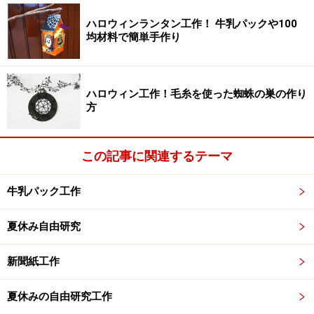
手順1で準備したフエルトを半分に折り、画像のよう
ハロウィンランタン工作！ 牛乳パックや100
に、端を尾びれ風にカットします。
均材料で簡単手作り
ハロウィン工作！毛糸を使った蜘蛛の巣の作り
方
【手順3】
胴部分にするフエルトを準備します。手順1で準備し
この記事に関連するテーマ
た、本体用フエルトと長さは同じですが、幅は短くしま
牛乳パック工作
す。お好みで、ステッチをいれたり、ビーズを縫い付け
たりします。
夏休み自由研究
新聞紙工作
夏休みの自由研究工作