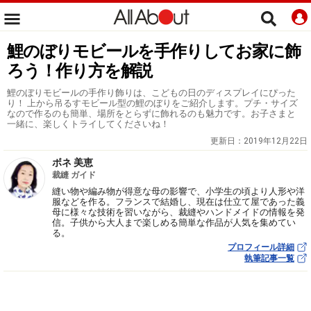
鯉のぼりモビールを手作りしてお家に飾
ろう！作り方を解説
鯉のぼりモビールの手作り飾りは、こどもの日のディスプレイにぴった
り！ 上から吊るすモビール型の鯉のぼりをご紹介します。プチ・サイズ
なので作るのも簡単、場所をとらずに飾れるのも魅力です。お子さまと
一緒に、楽しくトライしてくださいね！
更新日：
2019年12月22日
ボネ 美恵
裁縫 ガイド
縫い物や編み物が得意な母の影響で、小学生の頃より人形や洋
服などを作る。フランスで結婚し、現在は仕立て屋であった義
母に様々な技術を習いながら、裁縫やハンドメイドの情報を発
信。子供から大人まで楽しめる簡単な作品が人気を集めてい
る。
プロフィール詳細
執筆記事一覧