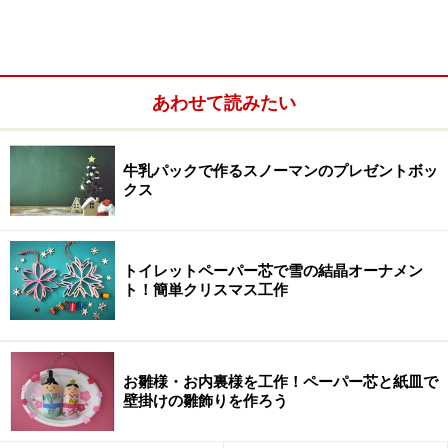
あわせて読みたい
牛乳パックで作るスノーマンのプレゼントボッ
クス
■針と糸（あれば刺しゅう糸）
トイレットペーパー芯で雪の結晶オーナメン
■はさみ
ト！簡単クリスマス工作
■飾り用のビーズ など
大きさはお好みですが、今回はひとつの鯉の大きさが、
お雛様・お内裏様を工作！ペーパー芯と紙皿で
9～13センチほどで作ってみました。
壁掛けの雛飾りを作ろう