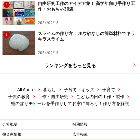
自由研究工作のアイデア集！ 高学年向け手作り工
4
作・おもちゃ30選
2024/09/13
■ビーズをうろこ風に
胴部分のフエルトに、ビーズを縫いつけました。
スライムの作り方！ ホウ砂なしの簡単材料でキラ
5
キラスライム
2024/09/18
ランキングをもっと見る
■カットしたフエルトで
>
>
>
>
All About
暮らし
子育て・キッズ
子育て
同じく胴部分のフエルトに、細長くカットしたフエルト
>
>
>
子供の教育
工作・自由研究
こどもの日の工作・製作
を、手芸用ボンドで貼りました。
鯉のぼりモビールを手作りしてお家に飾ろう！作り方を解説
会社概要
採用情報
投資家情報
広告掲載