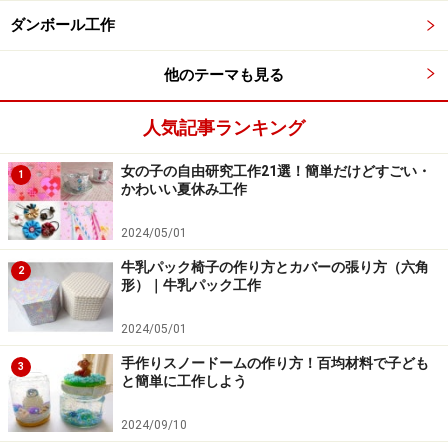
【手順4】
ダンボール工作
厚紙で作った筒に、本体用フエルト、さらに胴部分のフ
エルトを巻き、下の部分を縫い合わせます。
他のテーマも見る
人気記事ランキング
女の子の自由研究工作21選！簡単だけどすごい・
1
かわいい夏休み工作
【手順5】
2024/05/01
出来上がりは、こんな感じです。目には、黒いフエルト
牛乳パック椅子の作り方とカバーの張り方（六角
2
を丸くカットしたものを、手芸用ボンドで貼りました。
形）｜牛乳パック工作
2024/05/01
鯉のぼりモビールは、ビースやフェルトで
手作りスノードームの作り方！百均材料で子ども
3
と簡単に工作しよう
カラフルに手作りアレンジ
2024/09/10