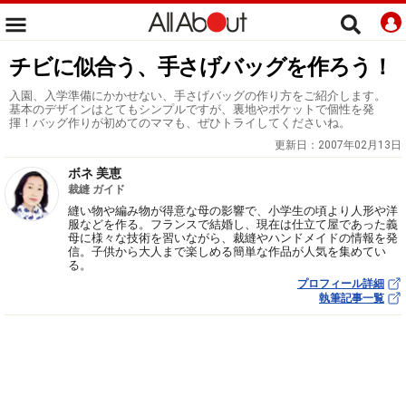
チビに似合う、手さげバッグを作ろう！
入園、入学準備にかかせない、手さげバッグの作り方をご紹介します。
基本のデザインはとてもシンプルですが、裏地やポケットで個性を発
揮！バッグ作りが初めてのママも、ぜひトライしてくださいね。
更新日：
2007年02月13日
ボネ 美恵
裁縫 ガイド
縫い物や編み物が得意な母の影響で、小学生の頃より人形や洋
服などを作る。フランスで結婚し、現在は仕立て屋であった義
母に様々な技術を習いながら、裁縫やハンドメイドの情報を発
信。子供から大人まで楽しめる簡単な作品が人気を集めてい
る。
プロフィール詳細
執筆記事一覧