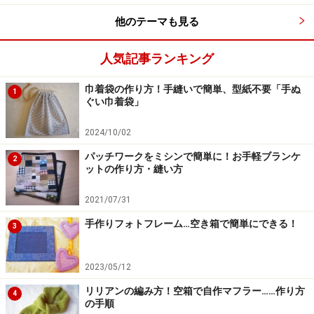
他のテーマも見る
人気記事ランキング
巾着袋の作り方！手縫いで簡単、型紙不要「手ぬ
1
ぐい巾着袋」
2024/10/02
パッチワークをミシンで簡単に！お手軽ブランケ
2
ットの作り方・縫い方
2021/07/31
手作りフォトフレーム…空き箱で簡単にできる！
3
2023/05/12
リリアンの編み方！空箱で自作マフラー……作り方
4
の手順