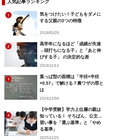
人気記事ランキング
気をつけたい！子どもをダメに
1
する父親の3つの特徴
2018/03/29
高学年になるほど「成績が失速
2
→頭打ちになる子」と「あと伸
びする子」 の決定的な差
2024/11/13
葉っぱ型の面積は「半径×半径
3
×0.57」で解ける？裏ワザの罪と
は
2024/12/04
【中学受験】学力上位層の親は
4
知っている！ そろばん、公文…
習い事を「選ぶ基準」と「やめ
る基準」
2025/11/25