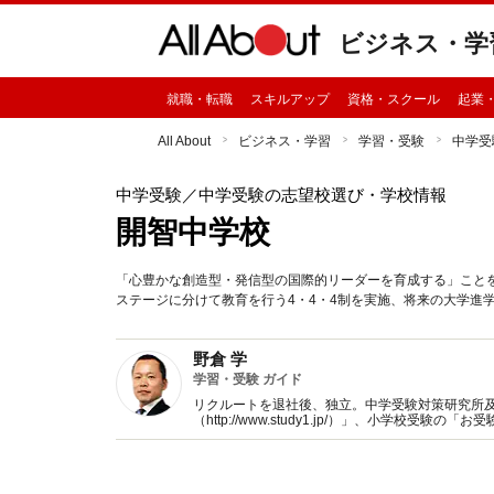
ビジネス・学
就職・転職
スキルアップ
資格・スクール
起業
All About
ビジネス・学習
学習・受験
中学受
中学受験
／中学受験の志望校選び・学校情報
開智中学校
「心豊かな創造型・発信型の国際的リーダーを育成する」ことを
ステージに分けて教育を行う4・4・4制を実施、将来の大学進
野倉 学
学習・受験 ガイド
リクルートを退社後、独立。中学受験対策研究所
（http://www.study1.jp/）」、小学校受験の「
スやその実態を把握したデータを基に受験家族、