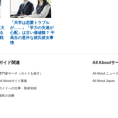
「共学は恋愛トラブル
東大
が……」「学力の失速が
る
心配」は古い価値観？ 中
戦
高生の意外な彼氏彼女事
情
ガイド関連
All Abou
専門家サーチ（ガイドを探す）
All About ニュー
All Aboutガイド募集
All About Japan
ガイドへの仕事・取材依頼
国民の決断