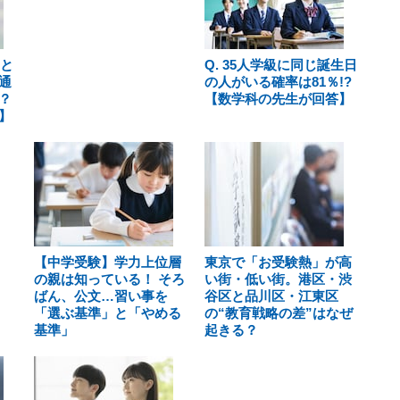
」と
Q. 35人学級に同じ誕生日
通
の人がいる確率は81％!?
？
【数学科の先生が回答】
】
【中学受験】学力上位層
東京で「お受験熱」が高
の親は知っている！ そろ
い街・低い街。港区・渋
ばん、公文…習い事を
谷区と品川区・江東区
「選ぶ基準」と「やめる
の“教育戦略の差”はなぜ
基準」
起きる？