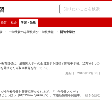
習
・経営
社会
学習・受験
験
中学受験の志望校選び・学校情報
開智中学校
教育目標に、最難関大学への全員進学を目指す開智中学校。12年を3つの
学を見据えた先取り教育を行っている。
更新日：2010年12月08日
及び小学校受験対策研究所を立ち上げ、「中学受験スタディ
お受験じょうほう（http://www.ojuken.jp/）」で最新情報を発信中。受験プロセ
...続きを読む
学校へアドバイスを行っています。