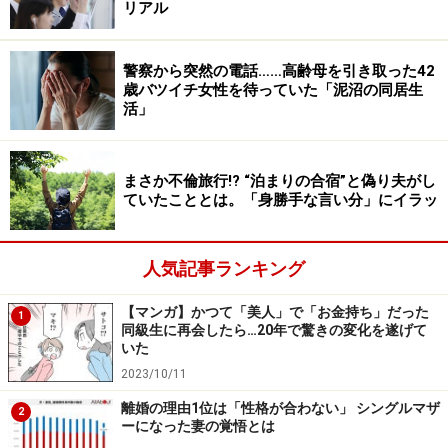
て。ああ言えばこう言うだから話にならないと、私はキ
リアル
ッチンに駆け込みました。でも、落ち着いて考えたら息
子の言うことも間違ってはいない」
警察から突然の電話……高齢母を引き取った42
歳バツイチ女性を待っていた「泥沼の同居生
びっくりしたあまり、妙なことを言ってしまったのかも
活」
しれないと少しだけ感じたという。
まさか不倫旅行!? “泊まりの合宿”と偽り夫がし
夫の帰宅後にバトルが
ていたこととは。「身勝手な言い分」にイラッ
その後、3人で夕飯を食べていると夫が帰宅。そこから
は「思い出したくもない光景」が繰り広げられた。
人気記事ランキング
「夫は息子を見るなり、『なんだその髪は』とスイッチ
【マンガ】かつて「美人」で「お金持ち」だった
1
が入っちゃって。横暴な人ではないから怒鳴ったりはし
同級生に再会したら…20年で驚きの変化を遂げて
いた
ないけど、『勝手にそんな金髪にするのは許さない』
2023/10/11
と。『親の許可がないとカラーもできないの』と息子が
離婚の理由1位は「性格が合わない」 シングルマザ
鼻で笑った。『そもそもおまえは親がかりなんだから』
2
ーになった妻の覚悟とは
と言いかけた夫に『親がかりだと成人になっても、自分