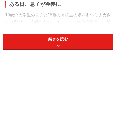
ある日、息子が金髪に
19歳の大学生の息子と16歳の高校生の娘をもつミチカさ
ん（52歳）。3歳年上の夫は、きまじめな会社員で、彼
女はその夫の誠実な生き方に敬意を抱いている。
続きを読む
「2カ月ほど前、私がパートから帰ってすぐ、息子が帰
宅したんです。ただいまという声におかえりと振り向く
と、なんと金髪！ もう、びっくりして声も出ませんでし
た」
どうしたのと言ったら、「美容師になった先輩にモデル
を頼まれてカラーリングしてきた」とうれしそうだっ
た。
「自分の息子だと思えないほど驚きました。どうしてあ
れほどショックを受けたのか、自分でも分からなかった
んですが、うちの子は金髪にするような子じゃないとい