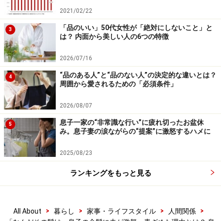
の髪色1つ変えられないんだ』と応戦。言い合いが続い
2021/02/22
たあと、『オレ、奨学金借りてるんだけど。お父さんは
「品のいい」50代女性が「絶対にしないこと」と
3
は？ 内面から美しい人の6つの特徴
子どもの学費も出せなかったということだよね』と息子
が決定打を放ちました。さすがの夫も青ざめていました
2026/07/16
ね。夫にとって、そこは触れてほしくないところだっ
“品のある人”と“品のない人”の決定的な違いとは？
4
た」
周囲から愛されるための「必須条件」
夫は無言で寝室へと立ち去った。まずかったかな、でも
2026/08/07
この年で借金背負うオレの気持ちも分かってほしいんだ
息子一家の“非常識な行い”に疲れ切ったお盆休
5
よと息子は言った。
み。息子妻の涙ながらの“提案”に激怒するハメに
「確かに大学の学費を全部出してやれないのは、親とし
2025/08/23
て忸怩たるものがありますが、奨学金をもらってでもこ
ランキングをもっと見る
の大学のこの学部に入りたいと学費の高い私立理系に行
ったのは息子のはず。とはいえ、出せるものなら出して
やりたいのも親の本音。そんなところにグサッと息子の
>
>
>
>
All About
暮らし
家事・ライフスタイル
人間関係
言葉が刺さったんでしょうね、夫にとっては」