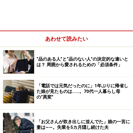
う思いが湧いてきて、『今すぐ黒に戻しなさい』と怒鳴
ってしまったんです」
あわせて読みたい
“品のある人”と“品のない人”の決定的な違いと
は？ 周囲から愛されるための「必須条件」
「電話では元気だったのに」1年ぶりに帰省し
た娘が見たものは……。70代一人暮らし母
の“異変”
私の教育が間違っていたのか
「お父さんが炊き出しに並んでた」娘の一言に
息子はきょとんとしていた。どうしてそんなに怒ってい
妻は――。失業を5カ月隠し続けた夫
るのか分からないと言い返してくる。そこへ娘が帰宅。