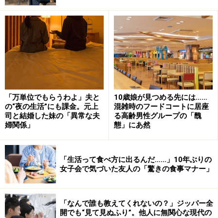
「お、兄ちゃん、かっこいいじゃん」という言葉が火に
油を注いだ。二人とも何を言ってるのとつぶやきなが
ら、「私の教育が間違っていたのか」という思いが胸に
渦巻いた。
「私よりガチガチにまじめな夫が帰宅したら、どうなる
か分かりきっていました。あれこれ言う私に、『そもそ
「万単位でもらうわよ」夫と
10歳娘が見つめる先には……
もお母さん、何が問題なの？』と息子と娘が詰め寄って
の“夜の生活”にも課金。元上
混雑時のフードコートに居座
くる。もとが黒い髪なんだから染める必要なんてないで
司と結婚した妹の「異常な夫
る高齢男性グループの「醜
しょと言ったら、『お母さんだって染めてるじゃん』と
婦関係」
態」にあ然
言われて……。そうじゃない、あなたたちはまだ未成年な
んだからと言いかけたら、息子が『オレは成人だよ』
「生活って食べ方に出るんだ……」10年ぶりの
と。とにかく、そんな髪の色の子を産んだつもりはない
女子会で気づいた友人の「驚きの食事マナー」
と言ったら、『へえ、じゃあもしオレが病気で髪が真っ
白になったら、お母さんは同じことを言うの？』って。
「なんで誰も教えてくれないの？」ジッパー全
病気なら話は別でしょうと言うと、状況は同じでしょっ
開でも“見て見ぬふり”。他人に無関心な現代の