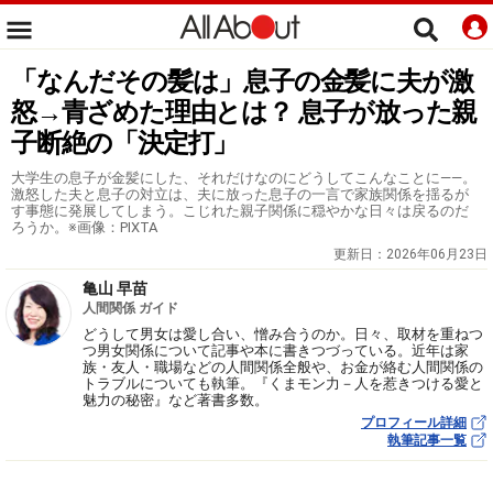
「なんだその髪は」息子の金髪に夫が激
怒→青ざめた理由とは？ 息子が放った親
子断絶の「決定打」
大学生の息子が金髪にした、それだけなのにどうしてこんなことに――。
激怒した夫と息子の対立は、夫に放った息子の一言で家族関係を揺るが
す事態に発展してしまう。こじれた親子関係に穏やかな日々は戻るのだ
ろうか。※画像：PIXTA
更新日：
2026年06月23日
亀山 早苗
人間関係 ガイド
どうして男女は愛し合い、憎み合うのか。日々、取材を重ねつ
つ男女関係について記事や本に書きつづっている。近年は家
族・友人・職場などの人間関係全般や、お金が絡む人間関係の
トラブルについても執筆。『くまモン力－人を惹きつける愛と
魅力の秘密』など著書多数。
プロフィール詳細
執筆記事一覧