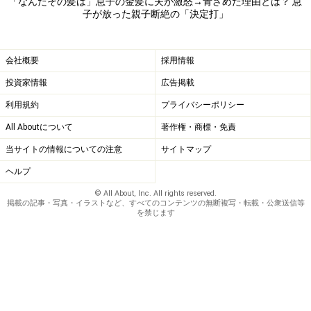
「なんだその髪は」息子の金髪に夫が激怒→青ざめた理由とは？ 息
子が放った親子断絶の「決定打」
どうしてこんなことに……
会社概要
採用情報
ミチカさんは夫を追って部屋へ行き、ああいうことをし
たい年頃なんだし、言い過ぎたと思ってるみたいだから
投資家情報
広告掲載
と夫をなだめた。ところが夫は彼女を無視し、着替える
利用規約
プライバシーポリシー
とリビングに戻って「もう親でも子でもない。出てい
All Aboutについて
著作権・商標・免責
け」と息子に言い放った。
当サイトの情報についての注意
サイトマップ
「出ていけという言葉だけは言っちゃだめと私は昔から
ヘルプ
夫に伝えていました。家族に対して、居場所を奪うよう
© All About, Inc. All rights reserved.
掲載の記事・写真・イラストなど、すべてのコンテンツの無断複写・転載・公衆送信等
なことは言わないでと。私自身、8歳のころ、父に出て
を禁じます
いけと言われた母が出ていって1カ月も帰ってこなかっ
た経験があるんです。そのときのあまりにせつない気持
ちを覚えているから、出ていけだけは言わないでと頼ん
でいたのに」