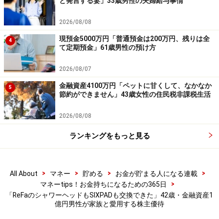
と発言する妻」33歳男性の夫婦給与事情
資に関する最終判断は、御自身の責任でお願いします
2026/08/08
現預金5000万円「普通預金は200万円、残りは全
4
※記事内容は執筆時点のものです。最新の内容をご確認くださ
て定期預金」61歳男性の預け方
い。
本記事の内容は一般的な情報提供を目的としており、特定の金融
商品や投資行動を推奨するものではありません。
2026/08/07
投資や資産運用に関する最終的なご判断はご自身の責任において
金融資産4100万円「ペットに甘くして、なかなか
行ってください。
5
節約ができません」43歳女性の住民税非課税生活
掲載情報の正確性・完全性については十分に配慮しております
が、その内容を保証するものではなく、これに基づく損失・損害
などについて当社は一切の責任を負いません。
2026/08/08
最新の情報や詳細については、必ず各金融機関やサービス提供者
の公式情報をご確認ください。
ランキングをもっと見る
【編集部からのお知らせ】
・「家計」について、
アンケート（2026/8/31まで）
を実施
中です！
>
>
>
>
All About
マネー
貯める
お金が貯まる人になる連載
※抽選で20名にAmazonギフト券1000円分プレゼント
>
マネーtips！お金持ちになるための365日
※謝礼付きの限定アンケートやモニター企画に参加が可能に
「ReFaのシャワーヘッドもSIXPADも交換できた」42歳・金融資産1
なります
億円男性が家族と愛用する株主優待