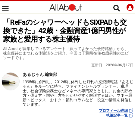
「ReFaのシャワーヘッドもSIXPADも交
換できた」42歳・金融資産1億円男性が
家族と愛用する株主優待
All Aboutが募集しているアンケート「買ってよかった優待銘柄」から、
株主優待にまつわる体験談をご紹介。今回は千葉県在住42歳男性のエピ
ソードです。
更新日：
2026年06月17日
あるじゃん 編集部
1995年に創刊し、2012年に休刊した月刊の投資情報誌『あるじ
ゃん』をルーツに持ち、ファイナンシャルプランナー、税理
士、社会保険労務士などマネーの専門家とともに、お金の貯め
方・備え方・増やし方をわかりやすく解説するほか、マネー最
新トピックス、おトク・節約コラムなど、役立つ情報を発信し
ています。
プロフィール詳細
執筆記事一覧