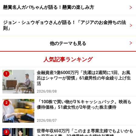
懸賞名人ガバちゃんが語る！懸賞の楽しみ方
今後は「デジタルギフトの優待が増えているので、財務
面をしっかり確認しながら組入を増やしていきたい」と
ジョン・シュウギョウさんが語る！「アジアのお金持ちの法
のことでした。
則」
※皆さんの買ってよかった株主優待エピソードを
こちら
他のテーマも見る
から
ぜひお寄せください。エピソードの採用で3000円分
のAmazonギフト券をもれなくプレゼント
人気記事ランキング
ーーーーーーーーーーーーーーーー
金融資産1億6000万円「洗濯は2週間に1回、お風
1
※本文カッコ内の回答者コメントは原文に準拠していま
呂はシャワーが習慣」61歳男性の年金繰り上げ生
活
す
2026/08/08
※エピソードは投稿者の当時のものです。現在とはサー
ビスや金額などの情報が異なることがございます
「100株で買い物が3％キャッシュバック。映画も
2
優待価格」51歳女性が2年使った株主優待
※投稿エピソードのため、内容の正確性を保証するもの
ではございません
2026/08/07
※特定銘柄について、投資の勧誘を目的としたものでは
世帯年収650万円「このまま専業主婦でもよいかも
3
ございません。資産運用、投資はリスクを伴います。投