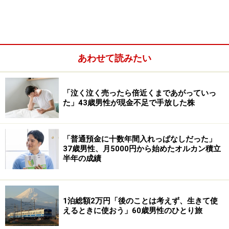
40代の投稿者男性。
あわせて読みたい
「泣く泣く売ったら倍近くまであがっていっ
た」43歳男性が現金不足で手放した株
「普通預金に十数年間入れっぱなしだった」
37歳男性、月5000円から始めたオルカン積立
半年の成績
最も買ってよかった優待銘柄は、
MTG＜7806＞
だそう。
MTGは「2018年にユニコーン企業として上場したが、業
1泊総額2万円「後のことは考えず、生きて使
績悪化や子会社の不適切会計問題で株価は急落。しかし
えるときに使おう」60歳男性のひとり旅
商品は悪くないと思ったのと優待に魅力を感じたので、