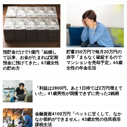
割安なうちに買っておこうと家族分を購入」したと言い
ます。
優待の内容は自社製品の「公式オンラインショップで利
用できるポイント」で、「家の中にReFaのシャワーヘッ
ド、SIXPAD、Styleの椅子などが増えてきています」と
のこと。
貯蓄250万円で毎月20万円の
預貯金だけで1億円「結婚し
赤字「まもなく破綻するので
て以来、お金がたまれば定期
投稿者の期待通りMTG株はその後回復基調にあり、優待
マンションを売却予定」65歳
預金に預けてきた」67歳女性
内容も「優待新設当初は数種類の中から選択する形でし
女性の年金生活
の貯め方
たが、オンラインショップで利用できるポイントに代わ
りさらに魅力が増しました。長期特典でポイント数が加
「利益は2800円。あと1日待てば2万円増えて
算されるので、さらに選べる商品が増え」満足している
いた」41歳男性が我慢できずに売った2銘柄
とあります。
「優待で普段買わないちょっといいものが
金融資産4100万円「ペットに甘くして、なか
なか節約ができません」43歳女性の住民税非
手に入る」
課税生活