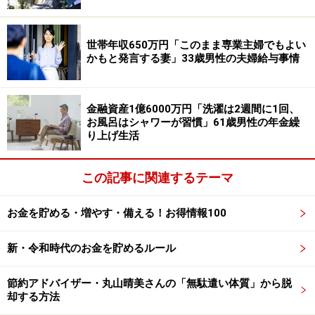
優待銘柄を選ぶ際に最も重視していることは「優待品の
実用性」だと投稿者。
世帯年収650万円「このまま専業主婦でもよい
かもと発言する妻」33歳男性の夫婦給与事情
株主優待のおかげで「外食費がほとんどかからない。ま
た普段買わないようなちょっといいものが定期的に送ら
れてくるのが楽しい」などメリットを感じていると言い
金融資産1億6000万円「洗濯は2週間に1回、
お風呂はシャワーが習慣」61歳男性の年金繰
ます。
り上げ生活
例えば
アルコニックス＜3036＞
は「自分ではなかなか買
わない商品がもらえるカタログギフトでうれしい」との
この記事に関連するテーマ
こと。
お金を貯める・増やす・備える！お得情報100
また
ブシロード＜7803＞
は「優待（としてもらえるECサ
イトのポイント）でヴァイスシュヴァルツのカードをも
新・令和時代のお金を貯めるルール
らって、ルールを覚えるのが難しかったですが、新しい
趣味が増えた」とあり、それぞれ気に入っている様子で
節約アドバイザー・丸山晴美さんの「無駄遣い体質」から脱
却する方法
す。