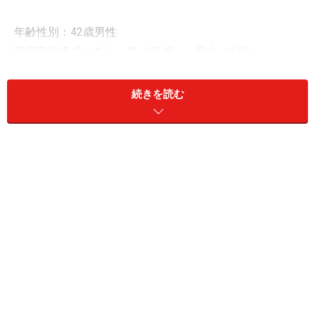
年齢性別：42歳男性
同居家族構成：本人、妻（36歳）、長女（6歳）
居住地：千葉県
雇用形態：派遣・契約社員
続きを読む
世帯年収：本人600万円、配偶者450万円
現預金：500万円、リスク資産：9600万円
■リスク資産内訳
・日本株：9300万円
・米国株：100万円
・暗号資産：100万円
・FX：100万円
「おすすめ優待銘柄はMTG」
投資歴は「21年」、日本株を中心に運用しているという