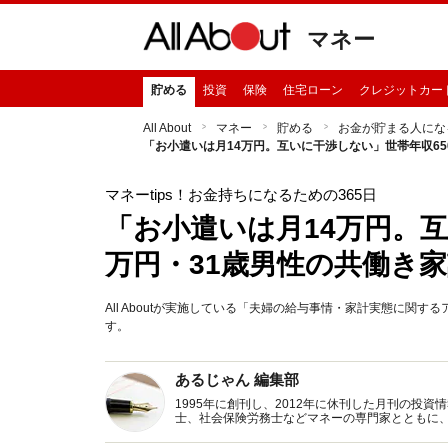
マネー
貯める
投資
保険
住宅ローン
クレジットカー
All About
マネー
貯める
お金が貯まる人にな
「お小遣いは月14万円。互いに干渉しない」世帯年収65
マネーtips！お金持ちになるための365日
「お小遣いは月14万円。互
万円・31歳男性の共働き
All Aboutが実施している「夫婦の給与事情・家計実態に関
す。
あるじゃん 編集部
1995年に創刊し、2012年に休刊した月刊の投
士、社会保険労務士などマネーの専門家とともに
新トピックス、おトク・節約コラムなど、役立つ