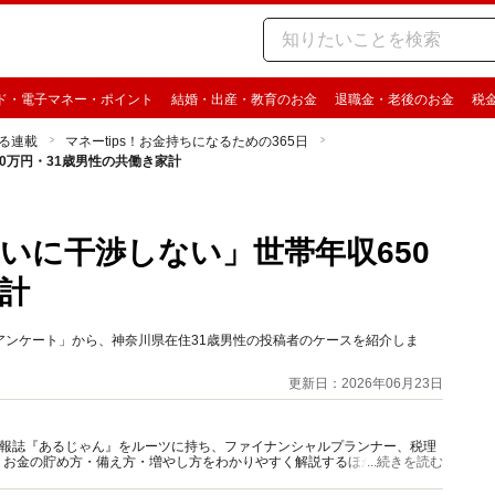
ド・電子マネー・ポイント
結婚・出産・教育のお金
退職金・老後のお金
税
る連載
マネーtips！お金持ちになるための365日
0万円・31歳男性の共働き家計
いに干渉しない」世帯年収650
家計
するアンケート」から、神奈川県在住31歳男性の投稿者のケースを紹介しま
更新日：2026年06月23日
資情報誌『あるじゃん』をルーツに持ち、ファイナンシャルプランナー、税理
、お金の貯め方・備え方・増やし方をわかりやすく解説するほか、マネー最
...続きを読む
情報を発信しています。