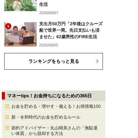
生活
2026/08/07
支出月50万円「2年後はクルーズ
5
船で世界一周。先日支払いも済
ませた」62歳男性のFIRE生活
2026/08/05
ランキングをもっと見る
マネーtips！お金持ちになるための365日
お金を貯める・増やす・備える！お得情報100
新・令和時代のお金を貯めるルール
節約アドバイザー・丸山晴美さんの「無駄遣
い体質」から脱却する方法