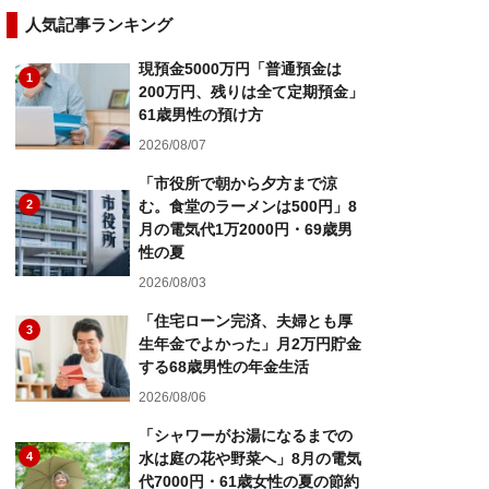
人気記事ランキング
現預金5000万円「普通預金は
1
200万円、残りは全て定期預金」
61歳男性の預け方
2026/08/07
「市役所で朝から夕方まで涼
2
む。食堂のラーメンは500円」8
月の電気代1万2000円・69歳男
性の夏
2026/08/03
「住宅ローン完済、夫婦とも厚
3
生年金でよかった」月2万円貯金
する68歳男性の年金生活
2026/08/06
「シャワーがお湯になるまでの
4
水は庭の花や野菜へ」8月の電気
代7000円・61歳女性の夏の節約