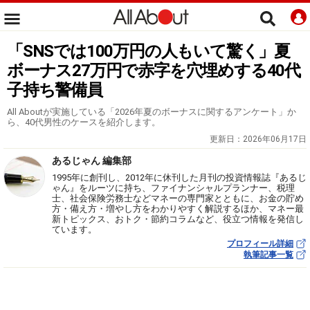
「SNSでは100万円の人もいて驚く」夏
ボーナス27万円で赤字を穴埋めする40代
子持ち警備員
All Aboutが実施している「2026年夏のボーナスに関するアンケート」か
ら、40代男性のケースを紹介します。
更新日：
2026年06月17日
あるじゃん 編集部
1995年に創刊し、2012年に休刊した月刊の投資情報誌『あるじ
ゃん』をルーツに持ち、ファイナンシャルプランナー、税理
士、社会保険労務士などマネーの専門家とともに、お金の貯め
方・備え方・増やし方をわかりやすく解説するほか、マネー最
新トピックス、おトク・節約コラムなど、役立つ情報を発信し
ています。
プロフィール詳細
執筆記事一覧