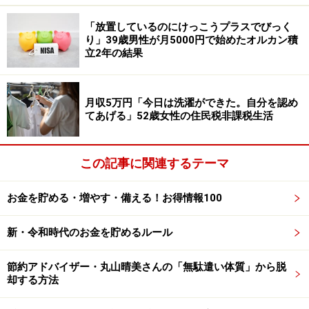
赤字補填（ほてん）に回す予定」と語っています。
「放置しているのにけっこうプラスでびっく
また物価高の影響について「以前は生活費が黒字だった
り」39歳男性が月5000円で始めたオルカン積
ので、教育費に取り分けた残りは旅行などの娯楽費に使
立2年の結果
えたが、ここ何年かは物価高なのに給与やボーナスが上
がらないので、ジリ貧の状態。娯楽費はゼロにすると家
月収5万円「今日は洗濯ができた。自分を認め
族の楽しみも減ってしまうし、節約のモチベーションも
てあげる」52歳女性の住民税非課税生活
下がって悪循環になるので、お金のかからない遊びで工
夫しているが、限界を感じる」と話しています。
この記事に関連するテーマ
最後に、今の収入のままでは「不安が大きい。生活費が
底をつき、緊急用に取り分けている貯金を崩しているた
お金を貯める・増やす・備える！お得情報100
めボーナスで賄う予定だが、それでも足りなかったら子
新・令和時代のお金を貯めるルール
どものための費用を貯めるのを諦めなければいけなくな
る」と語られていました。
節約アドバイザー・丸山晴美さんの「無駄遣い体質」から脱
却する方法
※夏ボーナスに関するエピソードを
こちら
からぜひお寄
せください。エピソードの採用で3000円分のAmazonギ