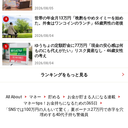
の公式情報をご確認ください。
2026/08/05
【編集部からのお知らせ】
世帯の年金月13万円「晩酌をやめタイミーを始め
4
・「家計」について、
アンケート（2026/8/31まで）
を実施
た。外食はワンコインのランチ」65歳男性の老後
中です！
※抽選で20名にAmazonギフト券1000円分プレゼント
2026/08/04
※謝礼付きの限定アンケートやモニター企画に参加が可能に
なります
ゆうちょの定額貯金に77万円「現金の安心感は何
5
ものにも代えがたい」リスク資産なし・46歳女性
の考え
2026/08/04
ランキングをもっと見る
>
>
>
>
All About
マネー
貯める
お金が貯まる人になる連載
>
マネーtips！お金持ちになるための365日
「SNSでは100万円の人もいて驚く」夏ボーナス27万円で赤字を穴
埋めする40代子持ち警備員