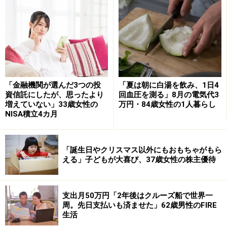
今の仕事内容にボーナス額が見合っているかとの問いに
は、「どちらとも言えない」とミツキさん。
その理由として「夜勤が多く、残業代として支払われる
ため、基本給が少なくボーナスも少ない。SNSなどを見
ていると、ボーナス額が90万円とか100万円という人も
いて驚く。一方でボーナスが支払われない職場もあるよ
「金融機関が選んだ3つの投
「夏は朝に白湯を飲み、1日4
資信託にしたが、思ったより
回血圧を測る」8月の電気代3
うなので、支払われるだけよいのかとも思う」とコメン
増えていない」33歳女性の
万円・84歳女性の1人暮らし
ト。
NISA積立4カ月
「毎月の赤字の穴埋めにボーナスを充てる
「誕生日やクリスマス以外にもおもちゃがもら
しかない」
える」子どもが大喜び、37歳女性の株主優待
今回のボーナスは生活費の穴埋めと教育費に充てる予定
とあり、具体的には「半年分の赤字補填（ほてん）とし
支出月50万円「2年後はクルーズ船で世界一
て11万円。教育費15万円は貯蓄用の口座へ回す。来年ボ
周。先日支払いも済ませた」62歳男性のFIRE
生活
ーナスが出るとしたら、（大きな支出があるため）全額