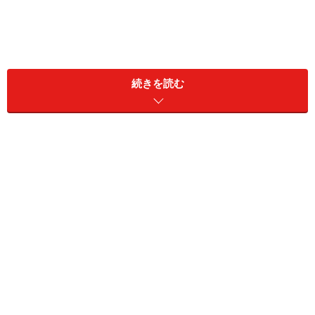
世帯年収：本人550万円、配偶者0円
現預金：500万円
続きを読む
「夏ボーナスは27万円。ここ数年は大きな
変動なし」
今回の投稿者は、正社員として警備業で現場作業に従事
する、ミツキさん。
2026年の夏ボーナスについては「27万円」と予想。金額
は例年と比べて「あまり変わらなさそう」とのことで
す。
その理由として「昨年と状況に変化がないから」と語っ
ています。