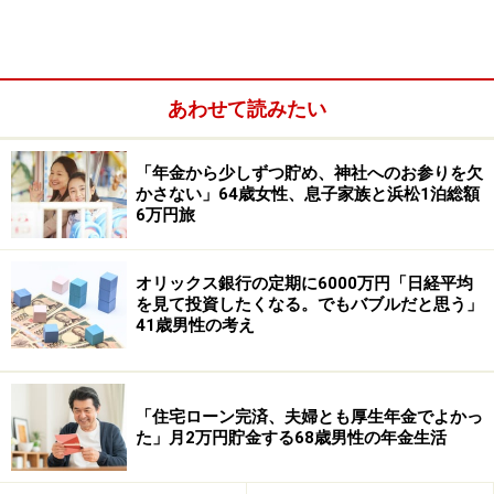
ちなみに、ここ4年の夏ボーナスの推移は「2025年は27
万円、2024年は29万円、2023年は26万円、2022年は25
万円」と、大きな変動なく推移しています。
あわせて読みたい
「年金から少しずつ貯め、神社へのお参りを欠
かさない」64歳女性、息子家族と浜松1泊総額
6万円旅
オリックス銀行の定期に6000万円「日経平均
を見て投資したくなる。でもバブルだと思う」
41歳男性の考え
「住宅ローン完済、夫婦とも厚生年金でよかっ
「夜勤が多く基本給が少ない。SNSでボー
た」月2万円貯金する68歳男性の年金生活
ナス100万円の人を見ると驚く」