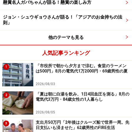
懸賞名人ガバちゃんが語る！懸賞の楽しみ方
フト券をもれなくプレゼント
ーーーーーーーーーーーーーーーー
ジョン・シュウギョウさんが語る！「アジアのお金持ちの法
則」
※本文カッコ内の回答者コメントは原文に準拠していま
す
他のテーマも見る
※エピソードは投稿者の当時のものです。現在とはサー
ビスや金額などの情報が異なることがございます
人気記事ランキング
※投稿エピソードのため、内容の正確性を保証するもの
ではございません
「市役所で朝から夕方まで涼む。食堂のラーメン
1
は500円」8月の電気代1万2000円・69歳男性の夏
※記事内容は執筆時点のものです。最新の内容をご確認くださ
2026/08/03
い。
本記事の内容は一般的な情報提供を目的としており、特定の金融
「夏は朝に白湯を飲み、1日4回血圧を測る」8月の
2
商品や投資行動を推奨するものではありません。
電気代3万円・84歳女性の1人暮らし
投資や資産運用に関する最終的なご判断はご自身の責任において
行ってください。
2026/08/05
掲載情報の正確性・完全性については十分に配慮しております
が、その内容を保証するものではなく、これに基づく損失・損害
支出月50万円「2年後はクルーズ船で世界一周。先
などについて当社は一切の責任を負いません。
3
日支払いも済ませた」62歳男性のFIRE生活
最新の情報や詳細については、必ず各金融機関やサービス提供者