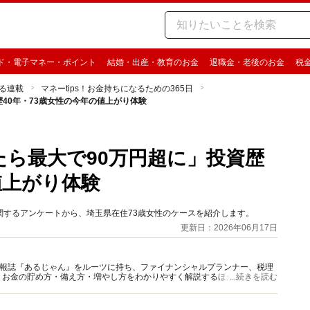
ド・電子マネー・ポイント
結婚・出産・教育のお金
退職金・老後のお金
税
る連載
マネーtips！お金持ちになるための365日
歴40年・73歳女性の今年の値上がり体験
ったら最大で90万円超に」投資歴
値上がり体験
」に関するアンケートから、埼玉県在住73歳女性のケースを紹介します。
更新日：2026年06月17日
資情報誌『あるじゃん』をルーツに持ち、ファイナンシャルプランナー、税理
、お金の貯め方・備え方・増やし方をわかりやすく解説するほか、マネー最
...続きを読む
情報を発信しています。