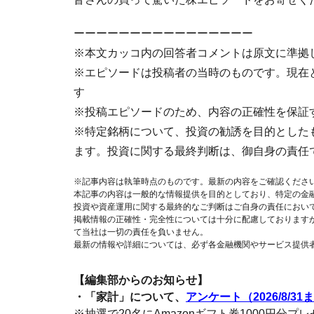
ーーーーーーーーーーーーーーーー
※本文カッコ内の回答者コメントは原文に準拠
※エピソードは投稿者の当時のものです。現在
す
※投稿エピソードのため、内容の正確性を保証
※特定銘柄について、投資の勧誘を目的とした
ます。投資に関する最終判断は、御自身の責任
※記事内容は執筆時点のものです。最新の内容をご確認くださ
本記事の内容は一般的な情報提供を目的としており、特定の金
投資や資産運用に関する最終的なご判断はご自身の責任におい
掲載情報の正確性・完全性については十分に配慮しております
て当社は一切の責任を負いません。
最新の情報や詳細については、必ず各金融機関やサービス提供
【編集部からのお知らせ】
・「家計」について、
アンケート（2026/8/31
※抽選で20名にAmazonギフト券1000円分プ