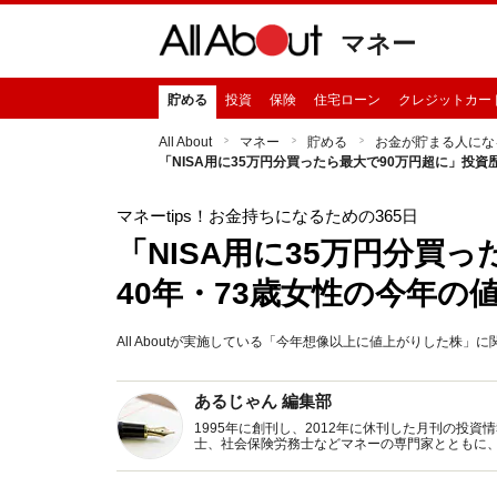
マネー
貯める
投資
保険
住宅ローン
クレジットカー
All About
マネー
貯める
お金が貯まる人にな
「NISA用に35万円分買ったら最大で90万円超に」投資
マネーtips！お金持ちになるための365日
「NISA用に35万円分買
40年・73歳女性の今年の
All Aboutが実施している「今年想像以上に値上がりした株
あるじゃん 編集部
1995年に創刊し、2012年に休刊した月刊の投
士、社会保険労務士などマネーの専門家とともに
新トピックス、おトク・節約コラムなど、役立つ