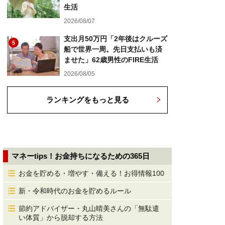
生活
2026/08/07
支出月50万円「2年後はクルーズ
5
船で世界一周。先日支払いも済
ませた」62歳男性のFIRE生活
2026/08/05
ランキングをもっと見る
マネーtips！お金持ちになるための365日
お金を貯める・増やす・備える！お得情報100
新・令和時代のお金を貯めるルール
節約アドバイザー・丸山晴美さんの「無駄遣
い体質」から脱却する方法