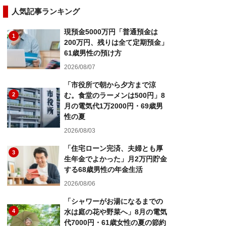
人気記事ランキング
現預金5000万円「普通預金は
1
200万円、残りは全て定期預金」
61歳男性の預け方
2026/08/07
「市役所で朝から夕方まで涼
2
む。食堂のラーメンは500円」8
月の電気代1万2000円・69歳男
性の夏
2026/08/03
「住宅ローン完済、夫婦とも厚
3
生年金でよかった」月2万円貯金
する68歳男性の年金生活
2026/08/06
「シャワーがお湯になるまでの
4
水は庭の花や野菜へ」8月の電気
代7000円・61歳女性の夏の節約