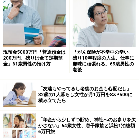
状況です。
「再雇用でもボーナスがあるのはありがた
い」
とはいえ、今の仕事内容にボーナス額が見合っているか
との問いには、「見合っている」とまりだあさん。
現預金5000万円「普通預金は
「がん保険が不幸中の幸い。
200万円、残りは全て定期預
残り10年程度の人生、仕事に
金」61歳男性の預け方
趣味に頑張れる」69歳男性の
その理由として、現役時代とは異なり「役職を離れ責任
老後
が減ったから」とコメント。
実際に「同僚との会話の中でも再雇用でもボーナスがあ
「友達もやってるし老後のお金も心配だし」
32歳の1人暮らし女性が月1万円をS&P500に
るのはありがたいと話をしていました」と語っていま
積み立てたら
す。
「年金から少しずつ貯め、神社へのお参りを欠
「北海道旅行に行って夕張メロンを食べた
かさない」64歳女性、息子家族と浜松1泊総額
い」
6万円旅