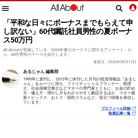
「平和な日々にボーナスまでもらえて申
し訳ない」60代嘱託社員男性の夏ボーナ
ス50万円
All Aboutが実施している「2026年夏のボーナスに関するアンケート」か
ら、60代男性のケースを紹介します。
更新日：
2026年06月13日
あるじゃん 編集部
1995年に創刊し、2012年に休刊した月刊の投資情報誌『あるじ
ゃん』をルーツに持ち、ファイナンシャルプランナー、税理
士、社会保険労務士などマネーの専門家とともに、お金の貯め
方・備え方・増やし方をわかりやすく解説するほか、マネー最
新トピックス、おトク・節約コラムなど、役立つ情報を発信し
ています。
プロフィール詳細
執筆記事一覧