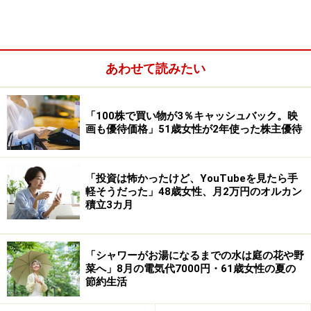
その理由として「再雇用になりボーナスは一定であると
聞いているものの、今までのように評価は反映されな
い」ためとのこと。
あわせて読みたい
「100株で買い物が3％キャッシュバック。映
画も優待価格」51歳女性が2年使った株主優待
「投資は怖かったけど、YouTubeを見たら手
軽そうだった」48歳女性、月2万円のオルカン
積立3カ月
「シャワーがお湯になるまでの水は庭の花や野
ちなみに、ここ4年の夏ボーナスの推移は額面で「2025
菜へ」8月の電気代7000円・61歳女性の夏の
節約生活
年・2024年はともに300万円、2023年は400万円、2022
年は500万円」とあり、再雇用後の今年は大幅減となる