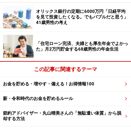
昨今の物価高の影響については、「特におにぎりが高く
オリックス銀行の定期に6000万円「日経平均
なったと感じます。ガソリンはいろいろと言われ値上が
を見て投資したくなる。でもバブルだと思う」
りは覚悟していましたが、おにぎりの価格上昇には目を
41歳男性の考え
疑うレベル」とのこと。
今回のボーナスは「北海道旅行に充てる予定」だそう
「住宅ローン完済、夫婦とも厚生年金でよかっ
た」月2万円貯金する68歳男性の年金生活
で、具体的には「旅行代金に20万円」を使う予定。「北
海道に行って夕張メロンを食べたいと思っています」と
語っています。
この記事に関連するテーマ
最後に、「役職を降り、やっと平和な日々が訪れたと思
お金を貯める・増やす・備える！お得情報100
っています。そんな中、ボーナスをいただけることには
少し申し訳なさを感じています」と語られていました。
新・令和時代のお金を貯めるルール
※夏ボーナスに関するエピソードを
こちら
からぜひお寄
節約アドバイザー・丸山晴美さんの「無駄遣い体質」から脱
せください。エピソードの採用で3000円分のAmazonギ
却する方法
フト券をもれなくプレゼント