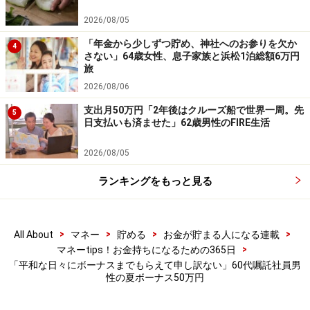
【編集部からのお知らせ】
2026/08/05
・「家計」について、
アンケート（2026/8/31まで）
を実施
中です！
「年金から少しずつ貯め、神社へのお参りを欠か
4
さない」64歳女性、息子家族と浜松1泊総額6万円
※抽選で20名にAmazonギフト券1000円分プレゼント
旅
※謝礼付きの限定アンケートやモニター企画に参加が可能に
なります
2026/08/06
支出月50万円「2年後はクルーズ船で世界一周。先
5
日支払いも済ませた」62歳男性のFIRE生活
2026/08/05
ランキングをもっと見る
>
>
>
>
All About
マネー
貯める
お金が貯まる人になる連載
>
マネーtips！お金持ちになるための365日
「平和な日々にボーナスまでもらえて申し訳ない」60代嘱託社員男
性の夏ボーナス50万円