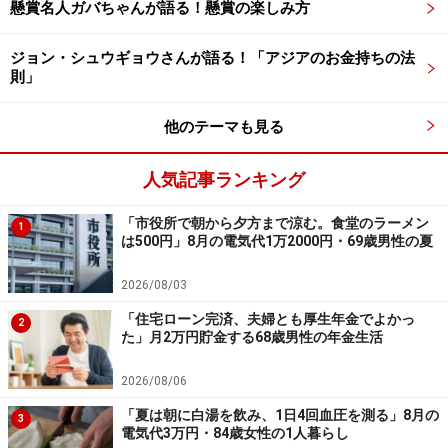
懸賞名人ガバちゃんが語る！懸賞の楽しみ方
ーーーーーーーーーーーーーーーー
※本文カッコ内の回答者コメントは原文に準拠していま
ジョン・シュウギョウさんが語る！「アジアのお金持ちの法
す
則」
※エピソードは投稿者の当時のものです。現在とはサー
他のテーマも見る
ビスや金額などの情報が異なることがございます
※投稿エピソードのため、内容の正確性を保証するもの
人気記事ランキング
ではございません
「市役所で朝から夕方まで涼む。食堂のラーメン
1
は500円」8月の電気代1万2000円・69歳男性の夏
※記事内容は執筆時点のものです。最新の内容をご確認くださ
い。
本記事の内容は一般的な情報提供を目的としており、特定の金融
2026/08/03
商品や投資行動を推奨するものではありません。
投資や資産運用に関する最終的なご判断はご自身の責任において
「住宅ローン完済、夫婦とも厚生年金でよかっ
2
行ってください。
た」月2万円貯金する68歳男性の年金生活
掲載情報の正確性・完全性については十分に配慮しております
が、その内容を保証するものではなく、これに基づく損失・損害
2026/08/06
などについて当社は一切の責任を負いません。
最新の情報や詳細については、必ず各金融機関やサービス提供者
「夏は朝に白湯を飲み、1日4回血圧を測る」8月の
3
の公式情報をご確認ください。
電気代3万円・84歳女性の1人暮らし