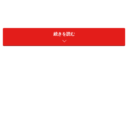
続きを読む
世帯年収：本人500万円、配偶者150万円
現預金：3000万円、リスク資産：1億5450万円
「夏ボーナスは50万円予想。現役時代と比
べて大幅減」
今回の投稿者は、定年退職後に嘱託社員として再雇用さ
れたというまりだあさん。
メーカー営業職として働いているそうで、2026年の夏ボ
ーナスについては手取りで「40万円、額面50万円」と予
想。金額は例年と比べて「減りそう」だと言います。