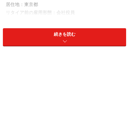
居住地：東京都
リタイア前の雇用形態：会社役員
リタイア前の年収：1100万円
現在の預貯金：1億5000万円、リスク資産：3000万円
続きを読む
これまでの年金加入期間：厚生年金530カ月、個人年金
保険240カ月
現在受給している年金額（月額）
老齢基礎年金（国民年金）：6万8000円
老齢厚生年金（厚生年金）：5700円（在職老齢年金制度
による）
障害基礎年金や障害厚生年金（障害年金）：なし