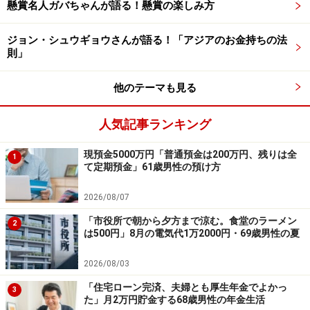
懸賞名人ガバちゃんが語る！懸賞の楽しみ方
ジョン・シュウギョウさんが語る！「アジアのお金持ちの法
則」
「今やりたかったことを実現しても、当時
の感動は得られない」
他のテーマも見る
現役時代にもっとこうしておけばよかったと思うことが
人気記事ランキング
あるか、との問いには「運よくここまで資産を積み上げ
ることができたが、貧困だった若年期に今の自分から前
現預金5000万円「普通預金は200万円、残りは全
1
借りできていたらと思うことがある。今、当時にやりた
て定期預金」61歳男性の預け方
かったことを実現できたとしても、当時の感動は得られ
2026/08/07
ないと思う」と回答。
「市役所で朝から夕方まで涼む。食堂のラーメン
2
今後の生活での心配事については「不謹慎かもしれませ
は500円」8月の電気代1万2000円・69歳男性の夏
んが、使い切れないと思われる資産の処分」とコメン
2026/08/03
ト。
「住宅ローン完済、夫婦とも厚生年金でよかっ
3
た」月2万円貯金する68歳男性の年金生活
老後は「定期的に適度な運動やワーケーションを含めた