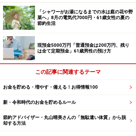
（週5日）で年収780万円」の収入があると言います。
「シャワーがお湯になるまでの水は庭の花や野
そのため、年金受給者だからといって「現役時代と変わ
菜へ」8月の電気代7000円・61歳女性の夏の
節約生活
らない。通常の消費活動に対して、ほとんど金銭面の制
約を意識する必要がない」という投稿者。
現預金5000万円「普通預金は200万円、残り
「通常の消費財はいつでも入手できると思うと割引やバ
は全て定期預金」61歳男性の預け方
ーゲンなどには反応せず、結果的に消費にはつながらず
に節約術となっていると思う」とあります。
この記事に関連するテーマ
お金を貯める・増やす・備える！お得情報100
新・令和時代のお金を貯めるルール
節約アドバイザー・丸山晴美さんの「無駄遣い体質」から脱
却する方法