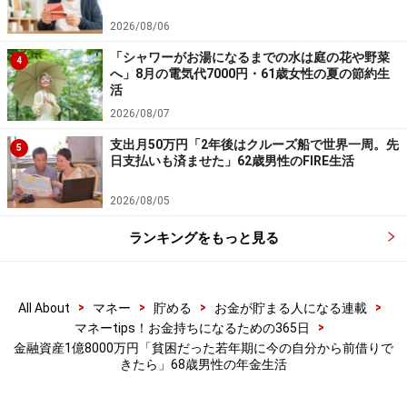
旅行に行ける。使ったお金で他人が喜ぶ姿を見ることが
2026/08/06
楽しみ」と教えてくれました。
「シャワーがお湯になるまでの水は庭の花や野菜
4
へ」8月の電気代7000円・61歳女性の夏の節約生
※皆さんの年金エピソードを募集中です。エピソードの
活
採用で3000円分のAmazonギフト券をもれなくプレゼン
2026/08/07
ト。応募は
こちら
から
支出月50万円「2年後はクルーズ船で世界一周。先
5
日支払いも済ませた」62歳男性のFIRE生活
ーーーーーーーーーーーーーーーー
※本文カッコ内の回答者コメントは原文に準拠していま
2026/08/05
す
ランキングをもっと見る
※エピソードは投稿者の当時のものです。現在とはサー
ビスや金額などの情報が異なることがございます
※投稿エピソードのため、内容の正確性を保証するもの
>
>
>
>
All About
マネー
貯める
お金が貯まる人になる連載
ではございません
>
マネーtips！お金持ちになるための365日
金融資産1億8000万円「貧困だった若年期に今の自分から前借りで
きたら」68歳男性の年金生活
※記事内容は執筆時点のものです。最新の内容をご確認くださ
い。