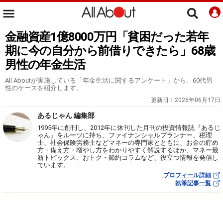
金融資産1億8000万円「貧困だった若年
期に今の自分から前借りできたら」68歳
男性の年金生活
All Aboutが実施している「年金生活に関するアンケート」から、60代男
性のケースを紹介します。
更新日：
2026年06月17日
あるじゃん 編集部
1995年に創刊し、2012年に休刊した月刊の投資情報誌『あるじ
ゃん』をルーツに持ち、ファイナンシャルプランナー、税理
士、社会保険労務士などマネーの専門家とともに、お金の貯め
方・備え方・増やし方をわかりやすく解説するほか、マネー最
新トピックス、おトク・節約コラムなど、役立つ情報を発信し
ています。
プロフィール詳細
執筆記事一覧