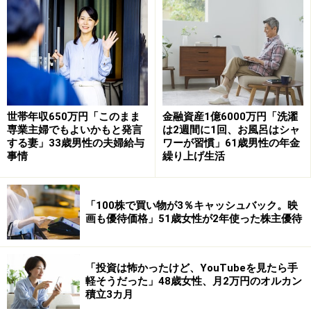
現在の年金額について満足しているか、の問いに「満足
している」と回答した今回の投稿者。
その理由として、在職老齢年金制度のため「厚生年金分
のほぼ全額が支給停止となっているが、そもそも年金制
度が破綻して支給されなくなる可能性があるのを前提で
世帯年収650万円「このまま
金融資産1億6000万円「洗濯
個人年金保険を掛けていたので、支給されるだけよかっ
専業主婦でもよいかもと発言
は2週間に1回、お風呂はシャ
する妻」33歳男性の夫婦給与
ワーが習慣」61歳男性の年金
た」と語っています。
事情
繰り上げ生活
ひと月の支出は約「70万円」。夫婦の年金だけで「毎月
賄えている」と回答されています。
「100株で買い物が3％キャッシュバック。映
画も優待価格」51歳女性が2年使った株主優待
「基幹システム導入支援の仕事で年収780万
円」
「投資は怖かったけど、YouTubeを見たら手
軽そうだった」48歳女性、月2万円のオルカン
現役引退後も働き続けているそうで「仕事は基幹システ
積立3カ月
ム導入支援。理由は人員不足のため。ほぼフルタイム