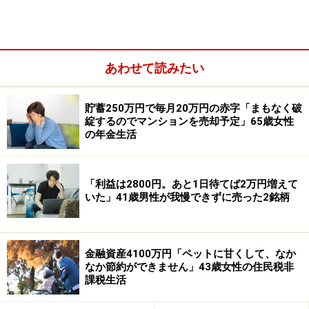
あわせて読みたい
貯蓄250万円で毎月20万円の赤字「まもなく破
綻するのでマンションを売却予定」65歳女性
の年金生活
遺族基礎年金や遺族厚生年金（遺族年金）：なし
そのほか（企業年金や個人年金保険など）：個人年金保
「利益は2800円。あと1日待てば2万円増えて
険38万円
いた」41歳男性が我慢できずに売った2銘柄
配偶者の年金や収入：公的年金204万円、企業年金156万
円、個人年金保険348万円（すべて年額）
金融資産4100万円「ペットに甘くして、なか
なか節約ができません」43歳女性の住民税非
課税生活
「年金制度が破綻する前提で個人年金保険
を掛けていた」