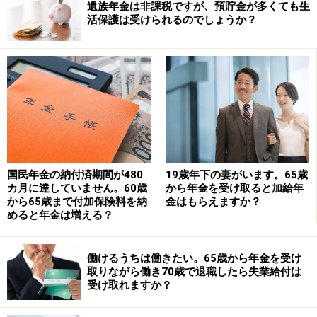
遺族年金は非課税ですが、預貯金が多くても生
初診日証明や診断書を作成してもらえるのであれば、ま
活保護は受けられるのでしょうか？
ずは障害厚生年金の申請を検討する方法があります。
障害厚生年金は、障害認定日の時点で受給権が発生しま
す。今回のケースでは、65歳になるまで障害厚生年金を
受け取り、その後、65歳以降は「障害厚生年金」と「老
齢基礎年金・老齢厚生年金」のどちらが有利か比較して
選択する形になります。
国民年金の納付済期間が480
19歳年下の妻がいます。65歳
一方で注意したいのは、障害厚生年金の「受給権」が発
カ月に達していません。60歳
から年金を受け取ると加給年
生すると、その後は老齢年金の繰り下げ受給ができなく
から65歳まで付加保険料を納
金はもらえますか？
めると年金は増える？
なる点です。そのため、障害厚生年金を請求して実際に
受け取るかどうかにかかわらず、障害等級3級に該当
し、受給権が発生した時点で、66歳以降の老齢年金の繰
働けるうちは働きたい。65歳から年金を受け
取りながら働き70歳で退職したら失業給付は
り下げは選べなくなります。
受け取れますか？
繰り下げ受給をすると、繰り下げ月数に応じて1カ月に