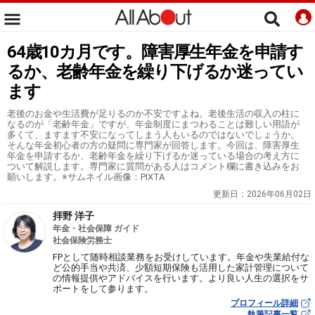
64歳10カ月です。障害厚生年金を申請す
るか、老齢年金を繰り下げるか迷ってい
ます
老後のお金や生活費が足りるのか不安ですよね。老後生活の収入の柱に
なるのが「老齢年金」ですが、年金制度にまつわることは難しい用語が
多くて、ますます不安になってしまう人もいるのではないでしょうか。
そんな年金初心者の方の疑問に専門家が回答します。今回は、障害厚生
年金を申請するか、老齢年金を繰り下げるか迷っている場合の考え方に
ついて解説します。専門家に質問がある人はコメント欄に書き込みをお
願いします。※サムネイル画像：PIXTA
更新日：
2026年06月02日
拝野 洋子
年金・社会保障 ガイド
社会保険労務士
FPとして随時相談業務をお受けしています。年金や失業給付な
ど公的手当や共済、少額短期保険も活用した家計管理について
の情報提供やアドバイスを行います。より良い人生の選択をサ
ポートをして参ります。
プロフィール詳細
執筆記事一覧