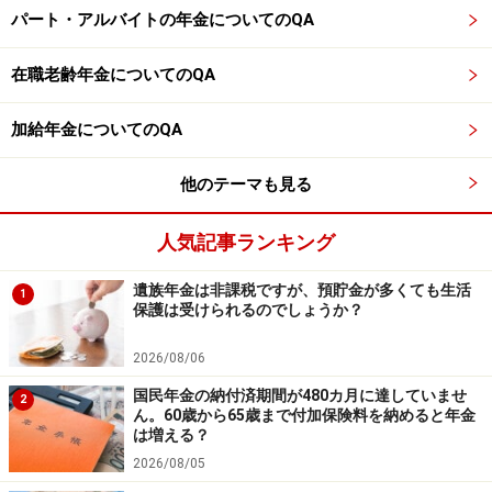
ます。年金額だけでなく、生活費や健康面も含めて、主
パート・アルバイトの年金についてのQA
治医や年金事務所とも相談しながら判断していくと安心
でしょう。
在職老齢年金についてのQA
※専門家に取り上げてほしい質問がある人は
こちらから
加給年金についてのQA
応募するか、コメント欄への書き込みをお願いします。
他のテーマも見る
※記事内容は執筆時点のものです。最新の内容をご確認くださ
い。
人気記事ランキング
本記事の内容は一般的な情報提供を目的としており、特定の金融
商品や投資行動を推奨するものではありません。
投資や資産運用に関する最終的なご判断はご自身の責任において
遺族年金は非課税ですが、預貯金が多くても生活
1
行ってください。
保護は受けられるのでしょうか？
掲載情報の正確性・完全性については十分に配慮しております
が、その内容を保証するものではなく、これに基づく損失・損害
2026/08/06
などについて当社は一切の責任を負いません。
最新の情報や詳細については、必ず各金融機関やサービス提供者
国民年金の納付済期間が480カ月に達していませ
2
の公式情報をご確認ください。
ん。60歳から65歳まで付加保険料を納めると年金
は増える？
【編集部からのお知らせ】
2026/08/05
・「家計」について、
アンケート（2026/8/31まで）
を実施