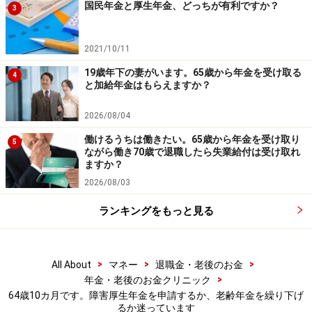
中です！
国民年金と厚生年金、どっちが有利ですか？
3
※抽選で20名にAmazonギフト券1000円分プレゼント
※謝礼付きの限定アンケートやモニター企画に参加が可能に
なります
2021/10/11
19歳年下の妻がいます。65歳から年金を受け取る
4
と加給年金はもらえますか？
2026/08/04
働けるうちは働きたい。65歳から年金を受け取り
5
ながら働き70歳で退職したら失業給付は受け取れ
ますか？
2026/08/03
ランキングをもっと見る
>
>
>
All About
マネー
退職金・老後のお金
>
年金・老後のお金クリニック
64歳10カ月です。障害厚生年金を申請するか、老齢年金を繰り下げ
るか迷っています