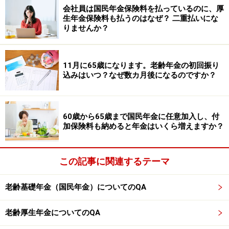
つき0.7％ずつ年金額が増額されます。66歳まで1年間繰
会社員は国民年金保険料を払っているのに、厚
生年金保険料も払うのはなぜ？ 二重払いにな
り下げると約8.4％増額される計算です。
りませんか？
ただし、繰り下げ受給は、長生きした場合に受取総額が
増える仕組みです。今回のケースのように、65歳時点で
11月に65歳になります。老齢年金の初回振り
受け取る場合と比べると、66歳から受け取る場合は、お
込みはいつ？なぜ数カ月後になるのですか？
おむね78歳前後より長生きした場合に総受給額が逆転す
る目安になります。
60歳から65歳まで国民年金に任意加入し、付
また、繰り下げ期間中は老齢年金を受け取らないため、
加保険料も納めると年金はいくら増えますか？
その間の生活費をどう確保するかも重要です。万一、病
状の変化などで働けなくなった場合、65歳から66歳まで
この記事に関連するテーマ
の無年金期間をどのように過ごすかも考えておく必要が
あります。
老齢基礎年金（国民年金）についてのQA
現在も週3日で働いているとのことですが、今後の健康
老齢厚生年金についてのQA
状態や治療状況によって、働き方が変わる可能性もあり