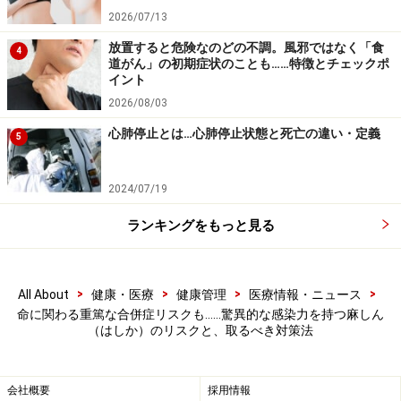
らのウイルス流入に加え、東京都や愛知県など都市部を
2026/07/13
中心に成人（20歳以上）の感染流行も起きており、幅広
放置すると危険なのどの不調。風邪ではなく「食
4
い世代で注意が必要な状況です。
道がん」の初期症状のことも……特徴とチェックポ
イント
2026/08/03
この感染拡大の大きな原因の1つが、
「ワクチン接種率
の低下」
です。麻しんの流行を抑え込むには、
社会全体
心肺停止とは…心肺停止状態と死亡の違い・定義
5
のワクチン接種率を95％以上に維持することが必要
とい
われています。日本では1978年10月に生後12～72カ月
2024/07/19
を対象とした定期予防接種を開始し、2006年4月には定
ランキングをもっと見る
期接種を2回に変更することで世界標準に達しました。
これにより、
日本は2015年3月27日にWHO（世界保健機
関）から麻しんの排除達成を認定
されています。
>
>
>
>
All About
健康・医療
健康管理
医療情報・ニュース
命に関わる重篤な合併症リスクも……驚異的な感染力を持つ麻しん
しかし、2024年度の麻しん予防接種率を見ると、第1期
（はしか）のリスクと、取るべき対策法
（1歳児）で92.7％、第2期（小学校就学前の1年間）で
91.0％にとどまっており、全ての都道府県で第2期の目標
会社概要
採用情報