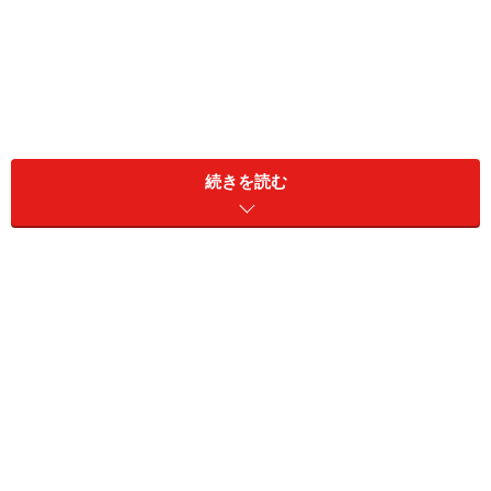
トップクラスの感染力！ 1人から12～18人
へ感染が拡大する麻しん
続きを読む
麻しんはさまざまな意味で注意すべき感染症ですが、な
かでも特筆すべきはウイルスの驚異的な感染力です。感
染症は、「感染源」「感染経路」「感受性宿主（かかり
やすさ）」の三原則がそろって成立します。これらのど
れか1つを取り除くことができれば、感染症は予防でき
ます。
しかし麻しんは、数ある感染症の中でもトップクラスの
感染力を持っています。1人の感染者が免疫のない人に