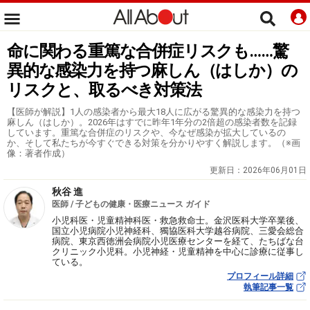
命に関わる重篤な合併症リスクも……驚
異的な感染力を持つ麻しん（はしか）の
リスクと、取るべき対策法
【医師が解説】1人の感染者から最大18人に広がる驚異的な感染力を持つ
麻しん（はしか）。2026年はすでに昨年1年分の2倍超の感染者数を記録
しています。重篤な合併症のリスクや、今なぜ感染が拡大しているの
か、そして私たちが今すぐできる対策を分かりやすく解説します。（※画
像：著者作成）
更新日：
2026年06月01日
秋谷 進
医師 / 子どもの健康・医療ニュース ガイド
小児科医・児童精神科医・救急救命士。金沢医科大学卒業後、
国立小児病院小児神経科、獨協医科大学越谷病院、三愛会総合
病院、東京西徳洲会病院小児医療センターを経て、たちばな台
クリニック小児科。小児神経・児童精神を中心に診療に従事し
ている。
プロフィール詳細
執筆記事一覧