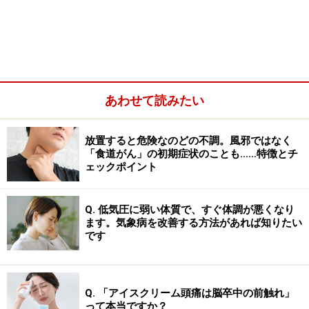
感染させる人数の目安となる「基本再生産数（R0）」と
いう数値がありますが、なんと12～18です。1人の感染
者から最大18人が感染するという意味です。
あわせて読みたい
放置すると危険なのどの不調。風邪ではなく
「食道がん」の初期症状のことも……特徴とチ
ェックポイント
Q. 低気圧に弱い体質で、すぐ体調が悪くなり
ます。気象病を改善する方法があれば知りたい
です
他の感染症を例にR0を挙げると、インフルエンザが1.2～
Q. 「アイスクリーム頭痛は脳卒中の前触れ」
2。新型コロナウイルスでも2～3です。恐れられた感染
って本当ですか？