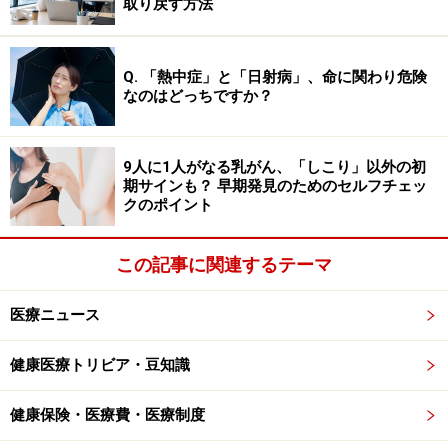
取り戻す方法
「免疫で治る」と軽く考えてはいけない理
由
Q. 「熱中症」と「日射病」、命に関わり危険
「昔からある病気だから、かかっても自分の免疫で治る
なのはどっちですか？
でしょう」と軽く考えるのは非常に危険です。
麻しんは
重篤な合併症を引き起こし、最悪の場合は命に関わるこ
ともある重大な感染症
です。一般的な症状の経過とリス
9人に1人がなる乳がん、「しこり」以外の初
期サインも？ 早期発見のためのセルフチェッ
クを見てみましょう。
クのポイント
まず発症から1～4日の「カタル期」には、38～39度の発
この記事に関連するテーマ
熱・鼻水・咳・結膜炎などが起こります。この時期が最
も感染力が高いのですが、風邪と見分けがつきにくいの
医療ニュース
が厄介な点です。続く発症から4～5日の「発疹期」に
は、いったん熱が下がった後に再び40度前後の高熱が出
健康医療トリビア・豆知識
るとともに、赤い発疹が顔から全身へと広がります。
健康保険・医療費・医療制度
さらに恐ろしいのが合併症のリスクです。免疫力が低下