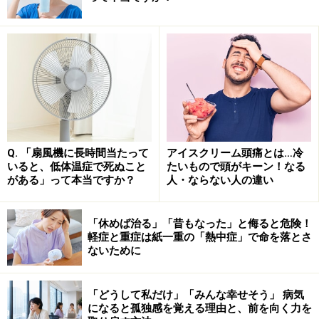
症と比べても格段に高い感染力ということが、お分かり
いただけると思います。
麻しんの感染力がこれほど高い理由の1つが、飛沫感染
や接触感染だけでなく
「空気感染（飛沫核感染）」
をす
ることです。どれほど広い場所でも、
空間を共有しただ
けで感染する可能性
があります。
Q. 「扇風機に長時間当たって
アイスクリーム頭痛とは…冷
いると、低体温症で死ぬこと
たいもので頭がキーン！なる
家庭内などの密接な環境で、免疫のない人が感染者にさ
がある」って本当ですか？
人・ならない人の違い
らされた場合には約90％が感染すると報告されていま
す。すれ違っただけでも感染する可能性があるうえ、換
「休めば治る」「昔もなった」と侮ると危険！
気の悪い室内やエレベーターなどの空間においては、感
軽症と重症は紙一重の「熱中症」で命を落とさ
染者がその場から立ち去った後もウイルスが漂い、感染
ないために
リスクが続いてしまうのです。
「どうして私だけ」「みんな幸せそう」 病気
麻しんの症状と命に関わる重篤な合併症。
になると孤独感を覚える理由と、前を向く力を