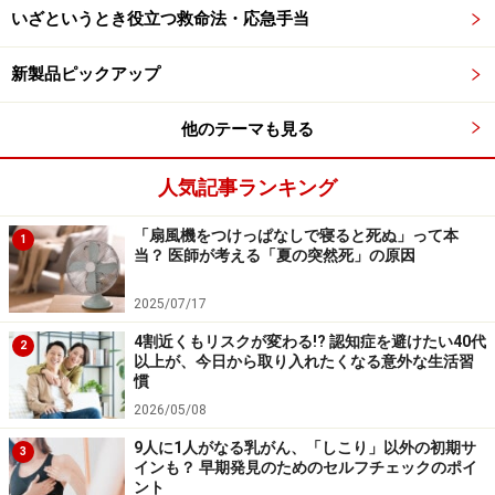
いざというとき役立つ救命法・応急手当
するため肺炎（麻しん肺炎）を合併して重症化しやす
く、約1000人に1人の割合で脳炎（麻しん脳炎）を発症
新製品ピックアップ
します。また、
感染から数年後に発症することもある致
死的な脳炎「SSPE（亜急性硬化性全脳炎）」のリスク
も
他のテーマも見る
あり、決して軽視できません。麻しんは数年にわたり後
遺症が残る恐れがある感染症であることを、しっかりと
人気記事ランキング
認識しておく必要があります。
「扇風機をつけっぱなしで寝ると死ぬ」って本
1
当？ 医師が考える「夏の突然死」の原因
なぜ今、感染が拡大しているのか？ 背景に
あるワクチン接種率の低下と日本の現状
2025/07/17
4割近くもリスクが変わる!? 認知症を避けたい40代
現在、日本国内でも麻しんは急速に広がっています。
2
以上が、今日から取り入れたくなる意外な生活習
2024年の年間報告数は45例でしたが、2025年には265例
慣
となり、2026年は第18週（5月3日までの週）の時点です
2026/05/08
でに462例
に達しています。たった4カ月ほどで、昨年1
9人に1人がなる乳がん、「しこり」以外の初期サ
3
インも？ 早期発見のためのセルフチェックのポイ
年間の2倍以上の感染者数となっているのです。海外か
ント