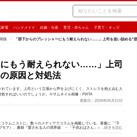
活家電
ハンドメイド
妊娠・出産
育児・赤ちゃん
子育て・キッズ
関係
「部下からのプレッシャーにもう耐えられない……」上司を追い詰める“逆
ーにもう耐えられない……」上司
”の原因と対処法
されています。上司という立場から声を上げにくく、ストレスを抱え込む人
処すればいいのでしょうか。※サムネイル画像：PIXTA
更新日：2026年05月22日
コラムニストに。数々のメディアでコラムを掲載している。著書に「“子
プモア）、書籍『愛される人の境界線 －「子供おばさん」から「大人女
...続きを読む
。