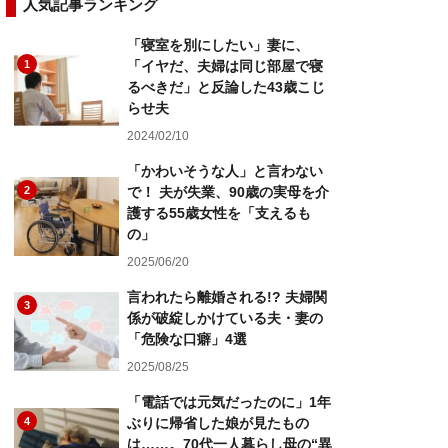
人気記事ランキング
「寝室を別にしたい」妻に、
1
「イヤだ、夫婦は同じ部屋で寝
るべきだ」と反論した43歳こじ
らせ夫
2024/02/10
「かわいそうな人」と言わない
2
で！ 夫が失業、90歳の実母を介
護する55歳女性を「支えるも
の」
2025/06/20
言われたら離婚される!? 夫婦関
3
係が破綻しかけている夫・妻の
「危険な口癖」4選
2025/08/25
「電話では元気だったのに」1年
4
ぶりに帰省した娘が見たもの
は……。70代一人暮らし母の“異