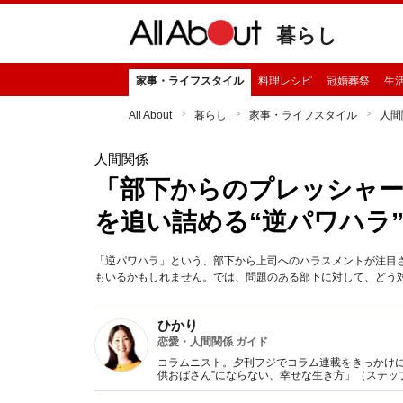
暮らし
家事・ライフスタイル
料理レシピ
冠婚葬祭
生
All About
暮らし
家事・ライフスタイル
人間
人間関係
「部下からのプレッシャ
を追い詰める“逆パワハラ
「逆パワハラ」という、部下から上司へのハラスメントが注目
もいるかもしれません。では、問題のある部下に対して、どう対
ひかり
恋愛・人間関係 ガイド
コラムニスト。夕刊フジでコラム連載をきっかけに
供おばさん”にならない、幸せな生き方」（ステッ
子」に変わる方法』（KADOKAWA/中経出版)など