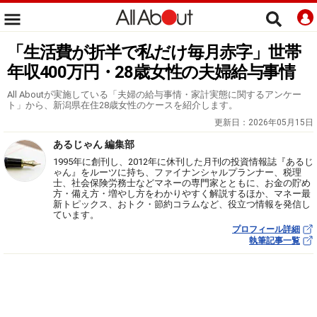
「生活費が折半で私だけ毎月赤字」世帯
年収400万円・28歳女性の夫婦給与事情
All Aboutが実施している「夫婦の給与事情・家計実態に関するアンケー
ト」から、新潟県在住28歳女性のケースを紹介します。
更新日：
2026年05月15日
あるじゃん 編集部
1995年に創刊し、2012年に休刊した月刊の投資情報誌『あるじ
ゃん』をルーツに持ち、ファイナンシャルプランナー、税理
士、社会保険労務士などマネーの専門家とともに、お金の貯め
方・備え方・増やし方をわかりやすく解説するほか、マネー最
新トピックス、おトク・節約コラムなど、役立つ情報を発信し
ています。
プロフィール詳細
執筆記事一覧