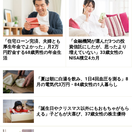
今後については「老後資金はもちろんだけど、私は数カ
月先ですら心配なくらいギリギリで生活している。夫と
の給与差があるので夫は楽観的。子どもが大きくなって
学校に通い出すとよりお金がかかるので、世帯として払
「住宅ローン完済、夫婦とも
「金融機関が選んだ3つの投
えても私が支払っていけるか心配」と言います。
厚生年金でよかった」月2万
資信託にしたが、思ったより
円貯金する68歳男性の年金生
増えていない」33歳女性の
また「雪国なので冬場の光熱費がものすごく高くて困っ
活
NISA積立4カ月
ている。車も雪道では燃費がとても悪くなるし、職場が
臨時休業することもあって給与も少なくなってしまう。
「夏は朝に白湯を飲み、1日4回血圧を測る」8
田舎だから車も手放せず負担」と話します。
月の電気代3万円・84歳女性の1人暮らし
今後の働き方については「出来ればフルタイムになりた
い」と語ります。
「誕生日やクリスマス以外にもおもちゃがもら
える」子どもが大喜び、37歳女性の株主優待
夫婦の給与事情エピソードを募集中です
夫婦のお金や給与事情に関するエピソードをお寄せくだ