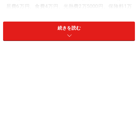
居費6万円、食費4万円、光熱費2万5000円、保険料1万
円、通信費8000円、小遣い夫1万円・妻5000円、車両費
1万5000円、その他1万円」とのこと。毎月の貯蓄は「ほ
続きを読む
ぼできていない」状況で、貯蓄額は「0～5000円」と言
います。
生活費が基本折半で、自身は毎月赤字かプ
ラスマイナスゼロ
現在の夫婦の働き方や収入バランスについて満足してい
るかの問いに「満足していない」と回答します。
その理由を「夫にばかり負担がかかっている形なので申
し訳ないと思っている。生活費が基本折半なので、世帯
として貯蓄ができていても、私自身は毎月赤字かプラス
マイナスゼロになっている」からと言います。