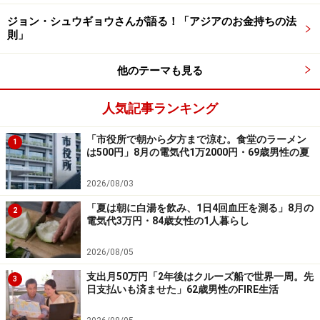
の公式情報をご確認ください。
ジョン・シュウギョウさんが語る！「アジアのお金持ちの法
則」
【編集部からのお知らせ】
・「家計」について、
アンケート（2026/8/31まで）
を実施
中です！
他のテーマも見る
※抽選で20名にAmazonギフト券1000円分プレゼント
※謝礼付きの限定アンケートやモニター企画に参加が可能に
人気記事ランキング
なります
「市役所で朝から夕方まで涼む。食堂のラーメン
1
は500円」8月の電気代1万2000円・69歳男性の夏
2026/08/03
「夏は朝に白湯を飲み、1日4回血圧を測る」8月の
2
電気代3万円・84歳女性の1人暮らし
2026/08/05
支出月50万円「2年後はクルーズ船で世界一周。先
3
日支払いも済ませた」62歳男性のFIRE生活