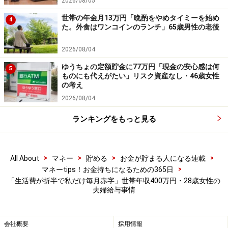
2026/08/05
世帯の年金月13万円「晩酌をやめタイミーを始め
4
た。外食はワンコインのランチ」65歳男性の老後
2026/08/04
ゆうちょの定額貯金に77万円「現金の安心感は何
5
ものにも代えがたい」リスク資産なし・46歳女性
の考え
2026/08/04
ランキングをもっと見る
>
>
>
>
All About
マネー
貯める
お金が貯まる人になる連載
>
マネーtips！お金持ちになるための365日
「生活費が折半で私だけ毎月赤字」世帯年収400万円・28歳女性の
夫婦給与事情
会社概要
採用情報