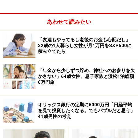
育児との両立についても「可能であればフルタイムで働
きたいが、現在の家事育児をやりつつのフルタイムはか
なり厳しい。夜間夫がいる時のパートを新しく増やした
あわせて読みたい
いが、夫は娘の夜間対応ができないので任せられない」
と話します。家事は「妻9割・夫1割」で、「育児は家事
「友達もやってるし老後のお金も心配だし」
よりも私の負担が多いし、私にしかできないことが多々
32歳の1人暮らし女性が月1万円をS&P500に
積み立てたら
ある状況」とのことです。
配偶者については「基本残業なし、休日出勤なし、完全
「年金から少しずつ貯め、神社へのお参りを欠
週休二日制で家のこともやろうとしてくれてありがたい
かさない」64歳女性、息子家族と浜松1泊総額
6万円旅
が、その分給与は平均よりも少なめだと感じているし、
本人も言っている。しかし自分自身の給与がとても少な
いので、夫の給与や働き方についてはとやかく言うつも
オリックス銀行の定期に6000万円「日経平均
りはない」と語ります。
を見て投資したくなる。でもバブルだと思う」
41歳男性の考え
子どもが大きくなって学校に通い出すとよ
りお金がかかるので……