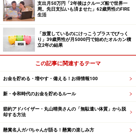
支出月50万円「2年後はクルーズ船で世界一
さい。投稿は
こちら
から
周。先日支払いも済ませた」62歳男性のFIRE
ーーーーーーーーーーーーーーーー
生活
※本文中のコメントは、投稿内容をもとに読みやすく再
構成しています
「放置しているのにけっこうプラスでびっく
り」39歳男性が月5000円で始めたオルカン積
※エピソードは投稿者の当時のものです。現在とはサー
立2年の結果
ビスや金額などの情報が異なることがございます
※投稿エピソードのため、内容の正確性を保証するもの
この記事に関連するテーマ
ではございません
お金を貯める・増やす・備える！お得情報100
※記事内容は執筆時点のものです。最新の内容をご確認くださ
い。
新・令和時代のお金を貯めるルール
本記事の内容は一般的な情報提供を目的としており、特定の金融
商品や投資行動を推奨するものではありません。
投資や資産運用に関する最終的なご判断はご自身の責任において
節約アドバイザー・丸山晴美さんの「無駄遣い体質」から脱
行ってください。
却する方法
掲載情報の正確性・完全性については十分に配慮しております
が、その内容を保証するものではなく、これに基づく損失・損害
などについて当社は一切の責任を負いません。
懸賞名人ガバちゃんが語る！懸賞の楽しみ方
最新の情報や詳細については、必ず各金融機関やサービス提供者