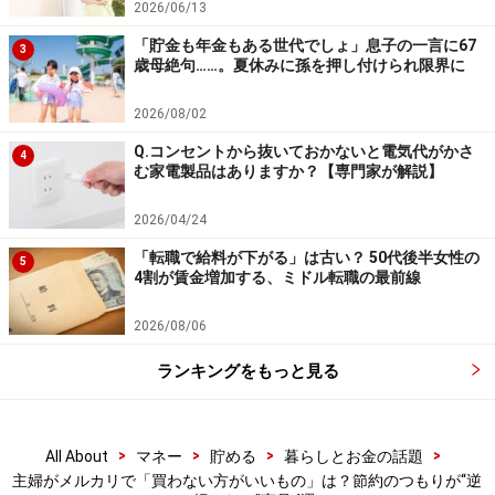
2026/06/13
い、なんだかしっくりこないなどの理由で購入に踏み切
「貯金も年金もある世代でしょ」息子の一言に67
3
れないからです。「いいね」がたくさんついているから
歳母絶句……。夏休みに孫を押し付けられ限界に
といって、焦って買うと後悔するかもしれません。
2026/08/02
実は筆者も「他の人が買ってしまうかも」と慌てて商品
Q.コンセントから抜いておかないと電気代がかさ
4
む家電製品はありますか？【専門家が解説】
を買った経験がありますが、その後あまり使わず、結局
メルカリで売ることになりました。個人的に、よく吟味
2026/04/24
せずに買ったものは結局使わないことが多いので、いい
「転職で給料が下がる」は古い？ 50代後半女性の
5
ねをした後は3～7日ほど冷静になって様子を見ることに
4割が賃金増加する、ミドル転職の最前線
しています。それでも買いたいと思うのであれば、本当
2026/08/06
にほしいものだと判断して購入する、というやり方もお
すすめです。
ランキングをもっと見る
4. 流行している人気商品
>
>
>
>
All About
マネー
貯める
暮らしとお金の話題
ちまたで話題になっている品薄商品がメルカリに出品さ
主婦がメルカリで「買わない方がいいもの」は？節約のつもりが“逆