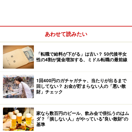
あわせて読みたい
「転職で給料が下がる」は古い？ 50代後半女
性の4割が賃金増加する、ミドル転職の最前線
1回400円のガチャガチャ、当たりが出るまで
回してない？ お金が貯まらない人の「悪い散
日用品のまとめ買いは、確実にずっと使用する可能性が
財」チェック
高いものを選び、保管場所をきちんと確保してから購入
するようにしましょう。普段から、使用する日用品のブ
家なら数百円のビール、飲み会で倍払うのはム
ランドをコロコロ変えがちなタイプの人にはまとめ買い
ダ？「損しない人」がやっている“良い散財”の
はおすすめできません。
基準