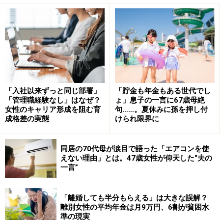
2. 箱ものの野菜や果物
メルカリでは箱ものの野菜や果物が「訳あり」商品とし
てよく出品されています。「訳あり」といっても、サイ
ズがバラバラだったり皮に多少傷がついていたりする程
度で、食べることには何も問題はありません。さらに通
常の野菜や果物と比べ基本的に価格は安く設定され、重
「入社以来ずっと同じ部署」
「貯金も年金もある世代でし
「管理職経験なし」はなぜ？
ょ」息子の一言に67歳母絶
量は5kgや10kg、中には20kgなど大量な出品物も多いた
女性のキャリア形成を阻む育
句……。夏休みに孫を押し付
め、スーパーなどで買うより断然お得になる場合もしば
成格差の実態
けられ限界に
しば。
同居の70代母が涙目で語った「エアコンを使
えない理由」とは。47歳女性が仰天した“夫の
筆者が購入した「訳ありりんご 10kg」 ※画像：筆者撮影
一言”
筆者もりんご10kg（大体50個）を破格の3180円で買っ
たことがあります。通常りんごは1個200円ほどの価格で
「離婚しても半分もらえる」は大きな誤解？
離別女性の平均年金は月9万円、6割が貧困水
売られていることが多く、それを50個買うと1万円なの
準の現実