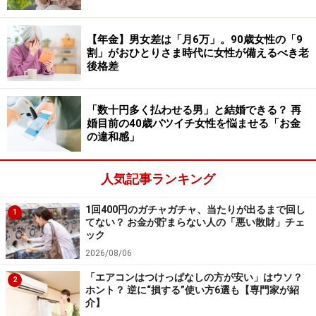
で、3180円はかなりお得ですよね。
【年金】男女差は「月6万」。90歳女性の「9
しかし何kgもの大量の食材は消費するのが大変です。も
割」がおひとりさま時代に女性が備えるべき老
のによっては冷凍することも可能ですが、冷凍庫のスペ
後格差
ースにも限りがあるし、せっかく買った食品を腐らせて
しまう恐れもあります。冷凍庫に保管できるスペースが
「数十円多く払わせる男」と結婚できる？ 再
婚目前の40歳バツイチ女性を悩ませる「お金
なかったり、シェアする相手がいなかったりする人は、
の違和感」
箱ものの食品は買わない方がいいでしょう。
人気記事ランキング
3. 「いいね」がたくさんついている商品
1回400円のガチャガチャ、当たりが出るまで回し
メルカリには気に入った商品をチェックできる「いい
1
てない？ お金が貯まらない人の「悪い散財」チェ
ね」機能があります。どれだけの人がその商品に興味を
ック
持っているか分かるため、いいねが多い商品は「他の人
2026/08/06
に取られてしまうかも」という気持ちになりがちです。
「エアコンはつけっぱなしの方が安い」はウソ？
2
ホント？ 逆に“損する”使い方6選も【専門家が紹
介】
しかし、いいねをしてもすぐに買わないのは、価格が高