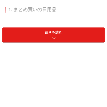
1. まとめ買いの日用品
シャンプーや洗剤などの日用品は、出品者が送料負担を
考慮してまとめ売りしていることも多い出品物です。筆
続きを読む
者もシャンプーやコンディショナーを買ったことがあり
ますが、そのときは商品4つがまとめ買いで1500円と、
通常価格のほぼ半額で購入することができました。
しかし、まとめ買いをすると保管にそれなりのスペース
が必要です。さらに、まとめ買いした商品が自分に合わ
なかったり、もっと自分に合った商品を見つけたりする
こともあるかもしれません。そうなると、せっかく買っ
たストックが無駄になってしまいます。余った商品をメ
ルカリで売ることもできますが、送料や手数料を考える
と結局損する場合も。