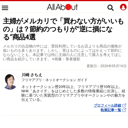
主婦がメルカリで「買わない方がいいも
の」は？節約のつもりが“逆に損にな
る”商品4選
メルカリの出品物の中には、普段利用しているお店よりも商品の価格が
低いものも多くあります。しかし、実はものによってはかえって節約に
ならないことも。本記事では特に主婦の人に注意して購入を考えてほし
い商品を紹介していきます。 ※画像：筆者撮影
更新日：
2026年05月16日
川崎 さちえ
フリマアプリ・ネットオークション ガイド
ネットオークション歴20年以上、フリマアプリ歴10年以上。
NHK「あさイチ」をはじめとした多数の情報番組に出演し、経
験に基づいた実践型のフリマアプリやオークションやの魅力を
伝えている。
プロフィール詳細
執筆記事一覧