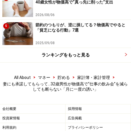
40歳女性が物価高で“真っ先に削った”支出
・「家計」について、
アンケート（2026/8/31まで）
を実施
中です！
※抽選で20名にAmazonギフト券1000円分プレゼント
2026/08/06
※謝礼付きの限定アンケートやモニター企画に参加が可能に
節約のつもりが、逆に損してる？物価高でやると
なります
5
「貧乏になる行動」7選
2025/09/08
ランキングをもっと見る
>
>
>
>
All About
マネー
貯める
家計簿・家計管理
妻にも承諾してもらって…32歳男性が物価高で“仕事の飲み会”を減ら
しても断らない「月に一度の誘い」
会社概要
採用情報
投資家情報
広告掲載
利用規約
プライバシーポリシー