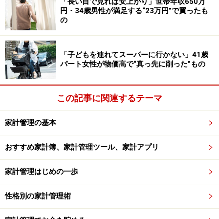
「長い目で見れば安上がり」世帯年収650万
ています。妻にも承諾してもらっています」
円・34歳男性が満足する“23万円”で買ったも
の
最後に、今後も物価や社会情勢の変化も予想される中、
人間関係で大切にしていきたいことを聞きました。
「子どもを連れてスーパーに行かない」41歳
パート女性が物価高で“真っ先に削った”もの
「飲み会だけでしか話せないこともありますが、会社で
もある程度の距離感は縮めていきたいなと考えていま
この記事に関連するテーマ
す。また家族との時間も大切にしていきたいと思いま
す」
家計管理の基本
※20歳未満の飲酒は法律で禁止されています
おすすめ家計簿、家計管理ツール、家計アプリ
＜調査概要＞
物価高で見直した・手放した人間関係に関するアンケー
家計管理はじめの一歩
ト
性格別の家計管理術
調査方法：インターネットアンケート
調査実施日：2026年4月9～10日