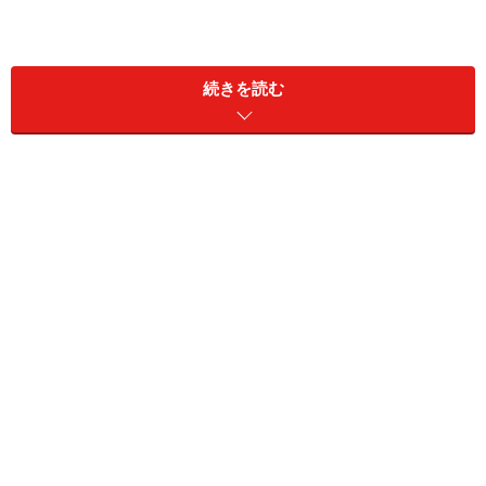
続きを読む
・雇用形態：正社員
・職業：雑貨店の従業員
・世帯年収：約450万円
・貯蓄：約300万円
男性が物価高によって見直したのは「仕事終わりの飲み
会」だそう。
「毎月3回は飲み会に行っていたのですが、飲みに行っ