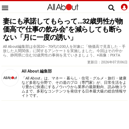
妻にも承諾してもらって…32歳男性が物
価高で“仕事の飲み会”を減らしても断ら
ない「月に一度の誘い」
All About編集部は全国20～70代の200人を対象に「物価高で見直した・手
放した人間関係」に関するアンケートを実施しました。今回はその中か
ら、静岡県に住む32歳男性の事例を見ていきましょう。※画像：PIXTA
更新日：
2026年07月06日
All About 編集部
「All About」は、マネー・暮らし・住宅・グルメ・旅行・健康
など多彩な分野で、その道のプロ（専門家）が、日常生活をよ
り豊かに快適にするノウハウから業界の最新動向、読み物コラ
ムまで、多彩なコンテンツを発信する日本最大級の総合情報サ
イトです。