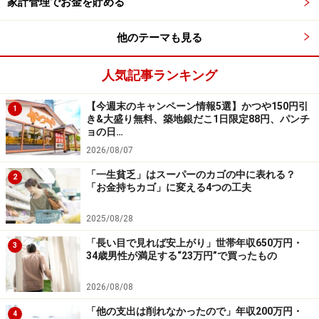
家計管理でお金を貯める
調査対象：全国20～70代の200人（男性：63人、女性：
137人）
他のテーマも見る
※回答者のコメントは原文のまま記載しています。
人気記事ランキング
※本記事で紹介している人物のプロフィールなどは、編
集部で一部改変している場合があります。
【今週末のキャンペーン情報5選】かつや150円引
1
き&大盛り無料、築地銀だこ1日限定88円、パンチ
ョの日…
※記事内容は執筆時点のものです。最新の内容をご確認くださ
2026/08/07
い。
本記事の内容は一般的な情報提供を目的としており、特定の金融
「一生貧乏」はスーパーのカゴの中に表れる？
2
商品や投資行動を推奨するものではありません。
「お金持ちカゴ」に変える4つの工夫
投資や資産運用に関する最終的なご判断はご自身の責任において
行ってください。
2025/08/28
掲載情報の正確性・完全性については十分に配慮しております
が、その内容を保証するものではなく、これに基づく損失・損害
「長い目で見れば安上がり」世帯年収650万円・
3
などについて当社は一切の責任を負いません。
34歳男性が満足する“23万円”で買ったもの
最新の情報や詳細については、必ず各金融機関やサービス提供者
の公式情報をご確認ください。
2026/08/08
【編集部からのお知らせ】
「他の支出は削れなかったので」年収200万円・
4