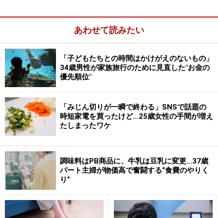
ていたスナックでの支払い額が以前と比べて高くなって
いて、割り勘代もおのずと上がり……それが原因で妻と喧
嘩になって控えるようになりました」
あわせて読みたい
相手からの誘いを断るときはどのように伝えているので
「子どもたちとの時間はかけがえのないもの」
しょうか。
34歳男性が家族旅行のために見直した"お金の
優先順位"
「みじん切りが一瞬で終わる」SNSで話題の
時短家電を買ったけど…25歳女性の手間が増え
たしまったワケ
調味料はPB商品に、牛乳は豆乳に変更…37歳
パート主婦が物価高で奮闘する“食費のやりく
り”