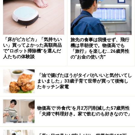
「物価高で飲み会代が高くなったことや、妻と喧嘩した
ことを理由に断るようにしています」
人間関係を見直した後、自身の生活や心境に変化があっ
たようです。
「床がピカピカ」「気持ちい
旅先の食事は我慢せず、飛行
い」買ってよかった高額商品
機は早朝便で。物価高でも
で“ロボット掃除機”を選んだ
「旅行」を楽しむ…26歳男性
「明確に飲み会に使っていた金額が浮くので、その分を
人たちの体験談
の“お金の使い方”
貯蓄や家族とのお金に回せるようになっています」
「油で揚げたほうがタイパがいいと気付いてし
「近況報告等もあるので…」
まいました」33歳子育て世帯が買って後悔し
たキッチン家電
そんな中、男性には、この人だけには「いくらかかって
も会いに行く」「絶対にお金を惜しまない」と決めてい
る相手がいるといいます。それは「上司の誘い」です。
物価高で"外食代"を月2万円削減した57歳男性
「夫婦で料理好き。家で飲むのも好きなので」
「月に一度だけ上司から飲み会の誘いがあるのですが、
近況報告等もあるのでそれだけは断らず、付き合い続け