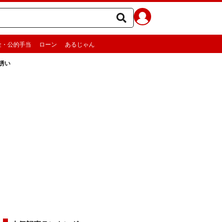
金・公的手当
ローン
あるじゃん
誘い