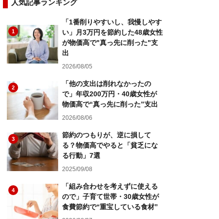
人気記事ランキング
「1番削りやすいし、我慢しやす
1
い」月3万円を節約した48歳女性
が物価高で"真っ先に削った"支
出
2026/08/05
「他の支出は削れなかったの
2
で」年収200万円・40歳女性が
物価高で“真っ先に削った”支出
2026/08/06
節約のつもりが、逆に損して
3
る？物価高でやると「貧乏にな
る行動」7選
2025/09/08
「組み合わせを考えずに使える
4
ので」子育て世帯・30歳女性が
食費節約で“重宝している食材”