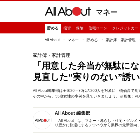
マネー
貯める
投資
保険
住宅ローン
クレジットカー
All About
マネー
貯める
家計簿・家計管理
家計簿・家計管理
「用意した弁当が無駄にな
見直した“実りのない”誘い
All About編集部は全国20～70代の200人を対象に「物
その中から、55歳女性の事例を見ていきましょう。※画像：PIX
All About 編集部
「All About」は、マネー・暮らし・住宅・
り豊かに快適にするノウハウから業界の最新動向
イトです。