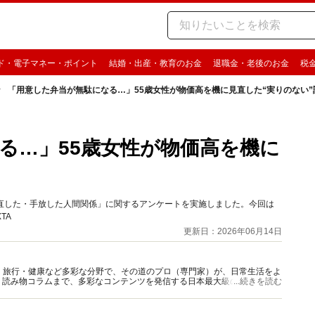
ド・電子マネー・ポイント
結婚・出産・教育のお金
退職金・老後のお金
税
「用意した弁当が無駄になる…」55歳女性が物価高を機に見直した“実りのない”
る…」55歳女性が物価高を機に
価高で見直した・手放した人間関係」に関するアンケートを実施しました。今回は
TA
更新日：2026年06月14日
グルメ・旅行・健康など多彩な分野で、その道のプロ（専門家）が、日常生活をよ
、読み物コラムまで、多彩なコンテンツを発信する日本最大級の総合情報サ
...続きを読む