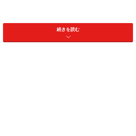
続きを読む
・世帯人数：4人
・雇用形態：パート・アルバイト
・職業：飲食業
・世帯年収：750万円
・貯蓄：500万円
女性が物価高で一番苦しいと感じることは「嗜好品の出
費」だそう。