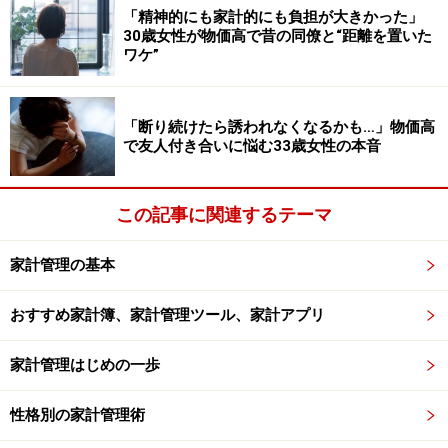
「精神的にも家計的にも負担が大きかった」
30歳女性が物価高で昔の同僚と“距離を置いた
「ポイ活です。あと、私はパートのほかに副業もしてい
ワケ”
ます。『塵も積もれば山となる』のごとく、一生懸命頑
張ることが大事。本当に違いを実感すると思っていま
「断り続けたら誘われなくなるかも…」物価高
す。また、もやしや豆腐など、安い物でおかずを考える
で友人付き合いに悩む33歳女性の本音
ことも意識しています」
この記事に関連するテーマ
知恵を絞って物価高から家計を守っている女性ですが、
将来についてはどのように考えているのでしょうか。
家計管理の基本
「今後、子どもの教育費がかかってくるのに、ローンは
おすすめ家計簿、家計管理ツール、家計アプリ
終わらないし、支払いばかりが増え、物価も上がるのに
給与はほぼ変わらない。子育てしにくいので、戻れるな
家計管理はじめの一歩
ら、絶対子どもをつくらないです」
性格別の家計管理術
今後の生活だけでなく、過去の決断まで悲観的になって