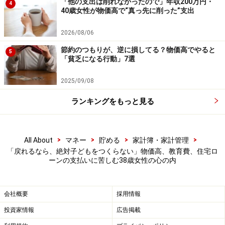
「他の支出は削れなかったので」年収200万円・
4
40歳女性が物価高で“真っ先に削った”支出
※回答者のコメントは原文のまま記載しています。
2026/08/06
※本記事で紹介している人物のプロフィールや数値など
は、プライバシー保護のため編集部で一部改変している
節約のつもりが、逆に損してる？物価高でやると
5
「貧乏になる行動」7選
場合があります。
2025/09/08
※記事内容は執筆時点のものです。最新の内容をご確認くださ
ランキングをもっと見る
い。
本記事の内容は一般的な情報提供を目的としており、特定の金融
商品や投資行動を推奨するものではありません。
投資や資産運用に関する最終的なご判断はご自身の責任において
行ってください。
>
>
>
>
All About
マネー
貯める
家計簿・家計管理
掲載情報の正確性・完全性については十分に配慮しております
「戻れるなら、絶対子どもをつくらない」物価高、教育費、住宅ロ
が、その内容を保証するものではなく、これに基づく損失・損害
ーンの支払いに苦しむ38歳女性の心の内
などについて当社は一切の責任を負いません。
最新の情報や詳細については、必ず各金融機関やサービス提供者
の公式情報をご確認ください。
会社概要
採用情報
【編集部からのお知らせ】
投資家情報
広告掲載
・「家計」について、
アンケート（2026/8/31まで）
を実施