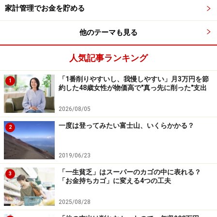
家計管理でお金を貯める
いることがうかがえます。
他のテーマも見る
最後に、この苦しい状況を打破するために何が必要だと
思うか、国や社会に求めることや、自分自身が現状を変
人気記事ランキング
えるために検討していることを聞きました。
「1番削りやすいし、我慢しやすい」月3万円を節
1
約した48歳女性が物価高で"真っ先に削った"支出
「投資一択です。あとは他国頼りのこの貧弱な日本を根
本から変えてくれるリーダーの誕生ですね。戦争も早く
2026/08/05
終戦しないと地球が大変なことになってしまいます」
一度は登ってみたい富士山、いくらかかる？
2
＜調査概要＞
物価高で一番苦しいと感じることに関するアンケート
2019/06/23
調査方法：インターネットアンケート
「一生貧乏」はスーパーのカゴの中に表れる？
3
「お金持ちカゴ」に変える4つの工夫
調査実施日：2026年4月6日
調査対象：全国10～70代の250人（男性：76人、女性：
2025/08/28
173人、回答しない：1人）