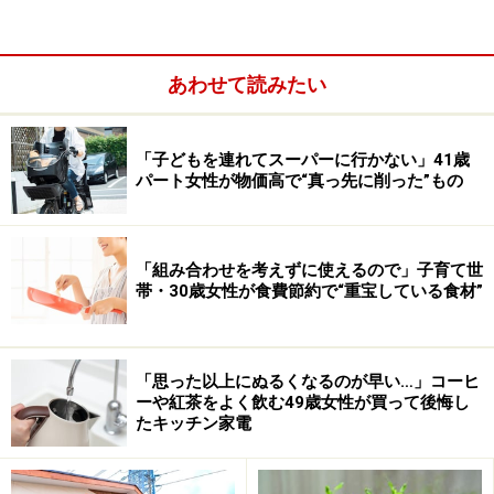
「週に1回の買い出しで、すぐ合計が1万円を超えます。
子どもたちのお菓子やアイスなど、嗜好品は全くと言っ
ていいほど買えなくなりました。洗剤やシャンプー、ラ
あわせて読みたい
ップ、ティッシュなどの消耗品は、プライベートブラン
ドや安価なブランドに質を落として買うことが増えまし
「子どもを連れてスーパーに行かない」41歳
た。それだけで1個あたり100～200円の差があり、かな
パート女性が物価高で“真っ先に削った”もの
り違います。トイレットペーパーなどは使用頻度を減ら
すのは限界があるので、安価な物を選ぶしかないです」
「組み合わせを考えずに使えるので」子育て世
帯・30歳女性が食費節約で“重宝している食材”
「思った以上にぬるくなるのが早い…」コーヒ
ーや紅茶をよく飲む49歳女性が買って後悔し
たキッチン家電