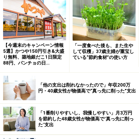
また、住宅ローンの金利上昇によっても生活に影響
【今週末のキャンペーン情報
「一度食べた後も、また生や
が……。
5選】かつや150円引き&大盛
して収穫」37歳主婦が重宝し
り無料、築地銀だこ1日限定
ている“節約食材”の使い方
88円、パンチョの日…
「住宅ローンの金利が上がって、結局毎月の支払いが1
万円以上増えました。今まで何のためにいろいろ節約し
てきたのか……努力が無駄になった気持ちでした。実家暮
「他の支出は削れなかったので」年収200万
円・40歳女性が物価高で“真っ先に削った”支出
らしの家族を見ると、本当にうらやましいと思います」
「戻れるなら、絶対子どもをつくらないで
「1番削りやすいし、我慢しやすい」月3万円
す」
を節約した48歳女性が物価高で"真っ先に削っ
た"支出
そんな中、女性はどのように家計を管理しているのでし
ょうか。生活のやりくりのポイントを聞きました。