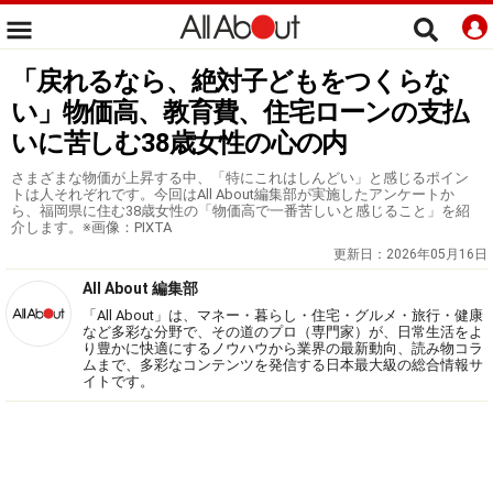
「戻れるなら、絶対子どもをつくらな
い」物価高、教育費、住宅ローンの支払
いに苦しむ38歳女性の心の内
さまざまな物価が上昇する中、「特にこれはしんどい」と感じるポイン
トは人それぞれです。今回はAll About編集部が実施したアンケートか
ら、福岡県に住む38歳女性の「物価高で一番苦しいと感じること」を紹
介します。※画像：PIXTA
更新日：
2026年05月16日
All About 編集部
「All About」は、マネー・暮らし・住宅・グルメ・旅行・健康
など多彩な分野で、その道のプロ（専門家）が、日常生活をよ
り豊かに快適にするノウハウから業界の最新動向、読み物コラ
ムまで、多彩なコンテンツを発信する日本最大級の総合情報サ
イトです。