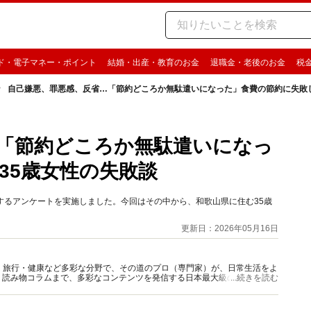
ド・電子マネー・ポイント
結婚・出産・教育のお金
退職金・老後のお金
税
自己嫌悪、罪悪感、反省…「節約どころか無駄遣いになった」食費の節約に失敗し
「節約どころか無駄遣いになっ
35歳女性の失敗談
約」に関するアンケートを実施しました。今回はその中から、和歌山県に住む35歳
更新日：2026年05月16日
グルメ・旅行・健康など多彩な分野で、その道のプロ（専門家）が、日常生活をよ
、読み物コラムまで、多彩なコンテンツを発信する日本最大級の総合情報サ
...続きを読む