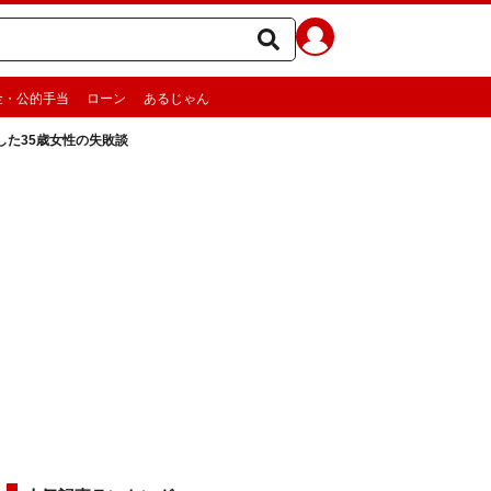
金・公的手当
ローン
あるじゃん
た35歳女性の失敗談