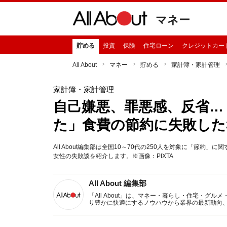
マネー
貯める
投資
保険
住宅ローン
クレジットカー
All About
マネー
貯める
家計簿・家計管理
家計簿・家計管理
自己嫌悪、罪悪感、反省…
た」食費の節約に失敗した
All About編集部は全国10～70代の250人を対象に「節
女性の失敗談を紹介します。※画像：PIXTA
All About 編集部
「All About」は、マネー・暮らし・住宅・
り豊かに快適にするノウハウから業界の最新動向
イトです。