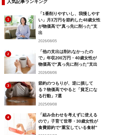
人気記事ランキング
「1番削りやすいし、我慢しやす
1
い」月3万円を節約した48歳女性
が物価高で"真っ先に削った"支
出
2026/08/05
「他の支出は削れなかったの
2
で」年収200万円・40歳女性が
物価高で“真っ先に削った”支出
2026/08/06
節約のつもりが、逆に損して
3
る？物価高でやると「貧乏にな
る行動」7選
2025/09/08
「組み合わせを考えずに使える
4
ので」子育て世帯・30歳女性が
食費節約で“重宝している食材”