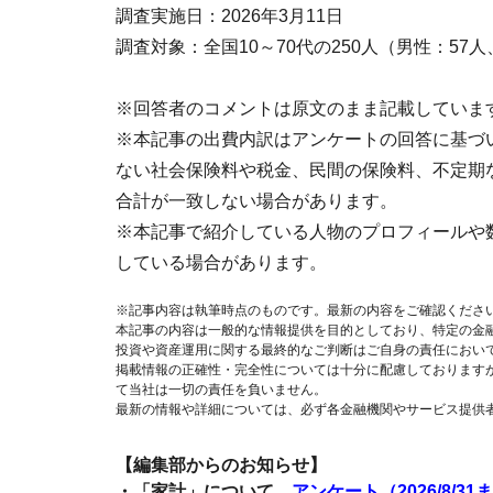
調査実施日：2026年3月11日
調査対象：全国10～70代の250人（男性：57
※回答者のコメントは原文のまま記載していま
※本記事の出費内訳はアンケートの回答に基づ
ない社会保険料や税金、民間の保険料、不定期
合計が一致しない場合があります。
※本記事で紹介している人物のプロフィールや
している場合があります。
※記事内容は執筆時点のものです。最新の内容をご確認くださ
本記事の内容は一般的な情報提供を目的としており、特定の金
投資や資産運用に関する最終的なご判断はご自身の責任におい
掲載情報の正確性・完全性については十分に配慮しております
て当社は一切の責任を負いません。
最新の情報や詳細については、必ず各金融機関やサービス提供
【編集部からのお知らせ】
・「家計」について、
アンケート（2026/8/31