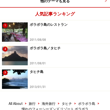
他のテーマも見る
人気記事ランキング
ボラボラ島のレストラン
1
2011/08/08
ボラボラ島／タヒチ
2
2011/08/01
タヒチ島
3
2013/01/31
>
>
>
>
>
All About
旅行
海外旅行
タヒチ
ボラボラ島
憧れのフォーシーズンズ リゾート ボラボラ