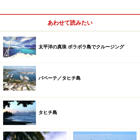
リゾートはポリネシアの伝統建築と世界基準の卓越され
たセンスがコラボしたもの。パリを拠点とする建築家や
サンフランシスコのデザインオフィス、そしてポリネシ
あわせて読みたい
アの建築に造詣の深い権威者の三者が関わっているのだ
そうです。自然光や海からの風を最大限に利用して、ラ
太平洋の真珠 ボラボラ島でクルージング
イティングを抑え、風通しのいい造りに。隣のタハア島
から運んだ火山岩を職人が積み上げた壁、メルバオの木
の柱など、あちこちに地元の建材が用いられています。
パペーテ／タヒチ島
プールからもボラボラ島の山並みが望めます
タヒチ島
ボラボラ島の象徴である美しいオテマヌ山をラグーン越
しに眺めるロケーション、南の島の風情がたっぷりの居
住空間、そして客室エリアから離れたレストランでのポ