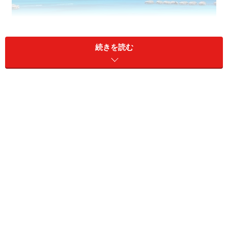
続きを読む
ラグーンの先にそびえる緑の高峰オテマヌ山。ボラボラ
島への憧れの象徴的存在です
ボラボラ島の空港からラチチュード46（スピードボート
界のベントレー）でお出迎え。革張りのシートに腰を落
ち着けること約15分、モツ（小島）のテホトゥ島にある
リゾートへ向かいます。ちょうどセント・レジスの左側
に当たります。