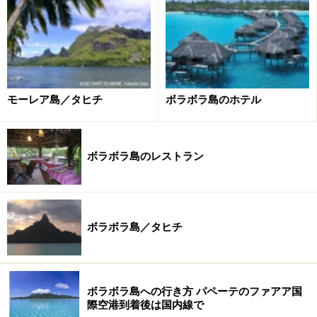
リネシアの食体験など、“タヒチ体験”がラグジュアリー
に楽しめるリゾートです。
ちなみに、マリン・バイオロジストが常駐し、海の世界
へ興味の扉を開くきっかけにも。日本人ゲストリレーシ
ョンも滞在のお手伝いをしてくれるので、安心です。
モーレア島／タヒチ
ボラボラ島のホテル
ボラボラ島のレストラン
＝＞次のページでは、ゲストルームについてご紹介しま
す。
※記事内容は執筆時点のものです。最新の内容をご確認くださ
い。
ボラボラ島／タヒチ
※海外を訪れる際には最新情報の入手に努め、「
外務省 海外安全
ホームページ
」を確認するなど、安全確保に十分注意を払ってく
ださい。
ボラボラ島への行き方 パペーテのファアア国
際空港到着後は国内線で
次のページへ
1
/
4