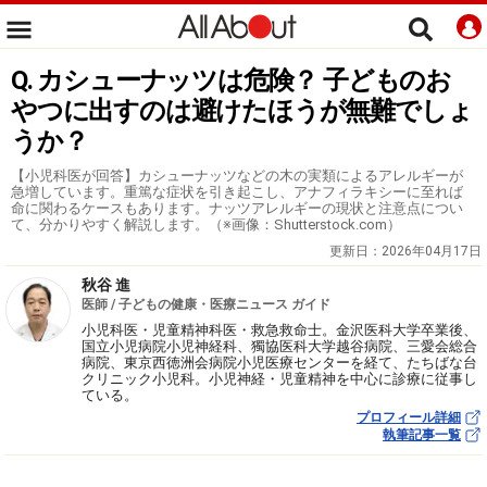
Q. カシューナッツは危険？ 子どものお
やつに出すのは避けたほうが無難でしょ
うか？
【小児科医が回答】カシューナッツなどの木の実類によるアレルギーが
急増しています。重篤な症状を引き起こし、アナフィラキシーに至れば
命に関わるケースもあります。ナッツアレルギーの現状と注意点につい
て、分かりやすく解説します。（※画像：Shutterstock.com）
更新日：
2026年04月17日
秋谷 進
医師 / 子どもの健康・医療ニュース ガイド
小児科医・児童精神科医・救急救命士。金沢医科大学卒業後、
国立小児病院小児神経科、獨協医科大学越谷病院、三愛会総合
病院、東京西徳洲会病院小児医療センターを経て、たちばな台
クリニック小児科。小児神経・児童精神を中心に診療に従事し
ている。
プロフィール詳細
執筆記事一覧