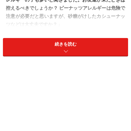
控えるべきでしょうか？ ピーナッツアレルギーは危険で
注意が必要だと思いますが、砂糖がけしたカシューナッ
ツなどは大丈夫ですか？」
A. 微量でも重篤な症状のリスクがあり危険
続きを読む
です。細心の注意を
結論から申し上げますと、カシューナッツを含むナッツ
類は、現在子どもたちの間で
最も注意すべきアレルギー
原因食物
の1つです。豆類である「ピーナッツアレルギ
ー」の危険性はよく知られていますが、木の実類のアレ
ルギーも同様で、軽く考えてはいけません。