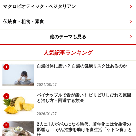
マクロビオティック・ベジタリアン
にしてください。
伝統食・粗食・素食
楽しい時間を過ごすためにも、安全を最優先に考えたお
やつ選びを心掛けましょう。
他のテーマも見る
さらに詳しく知りたい方は、「
命に関わる危険性も……急
人気記事ランキング
増する「ナッツアレルギー」のリスク・特に注意すべき
白湯は体に悪い？ 白湯の健康リスクはあるのか
クルミとカシューナッツ
」をあわせてご覧ください。
1
※記事内容は執筆時点のものです。最新の内容をご確認くださ
2024/08/27
い。
パイナップルで舌が痛い！ ピリピリしびれる原因
※当サイトにおける医師・医療従事者等による情報の提供は、診
2
と治し方・回避する方法
断・治療行為ではありません。診断・治療を必要とする方は、適
切な医療機関での受診をおすすめいたします。記事内容は執筆者
個人の見解によるものであり、全ての方への有効性を保証するも
2026/01/27
のではありません。当���イトで提供する情報に基づいて被っ
たいかなる損害についても、当社、各ガイド、その他当社と契約
2人に1人ががんになる時代、若年化には食生活の
3
した情報提供者は一切の責任を負いかねます。
影響も……がん治療を助ける食生活「ケトン食」と
免責事項
は