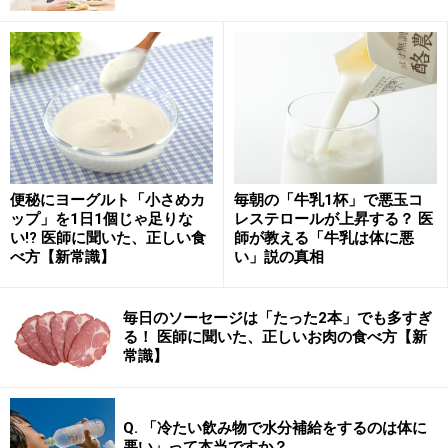
などに少量使われている場合もありますので、十分に注
意すべきです。
特に初めて食べるお子さんや、すでに他の食物アレルギ
ーを持っているお子さんの場合は、微量であっても重篤
な反応が出る可能性があります。安易におやつとして提
供するのは避けたほうがよいでしょう。
便秘にヨーグルト「小さめカ
毎朝の「牛乳1杯」で悪玉コ
ップ」を1日1個じゃ足りな
レステロールが上昇する？ 医
もしまだ小さなお子さんのお友達を自宅に招く際は、以
い!? 医師に聞いた、正しい食
師が教える「牛乳は体に悪
べ方【新常識】
い」説の真相
下の点に十分に留意してください。
事前にアレルギーの有無を確認する：
保護者の方
毎日のソーセージは「たった2本」でも多すぎ
に、カシューナッツや他のナッツ類、その他の食物
る！ 医師に聞いた、正しいお肉の食べ方【新
常識】
アレルギーがないか必ず確認しましょう
加工品の原材料表示をチェックする：
2026年3月末
をもって食品表示基準が改正され、カシューナッツ
Q. 「冷たい飲み物で水分補給をするのは体に
悪い」って本当ですか？