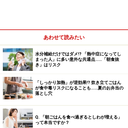
あわせて読みたい
水分補給だけではダメ!? 「熱中症になってし
まった人」に多い意外な共通点……「朝食抜
き」はリスク
特に最近は、カシューナッツやクルミといった「木の実
類」によるアレルギーが急増しています。特にカシュー
「しっかり加熱」が逆効果!? 炊き立てごはん
ナッツアレルギーの恐ろしさは、発症した際の症状が非
が食中毒リスクになることも……夏のお弁当の
常に重くなりやすい点にあります。皮膚のかゆみやじん
落とし穴
ましんだけでなく、呼吸困難や血圧低下を伴う
アナフィ
ラキシーショック
を引き起こすことがあるためです。少
量でも命に関わるほどの危険を伴いますので、子どもの
Q. 「朝ごはんを食べ過ぎるとしわが増える」
って本当ですか？
おやつの量であっても決して油断はできません。お菓子