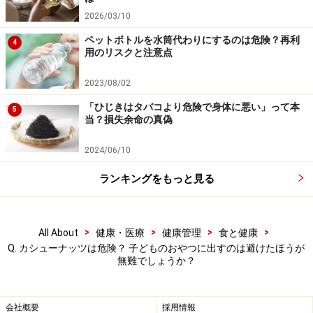
2026/03/10
ペットボトルを水筒代わりにするのは危険？再利
4
用のリスクと注意点
2023/08/02
「ひじきはタバコより危険で身体に悪い」って本
5
当？損失余命の真偽
2024/06/10
ランキングをもっと見る
>
>
>
>
All About
健康・医療
健康管理
食と健康
Q. カシューナッツは危険？ 子どものおやつに出すのは避けたほうが
無難でしょうか？
会社概要
採用情報