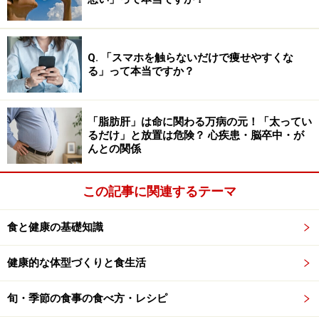
は「特定原材料」として表示が義務化されました。
パッケージを確認する習慣をつけましょう。※ただ
し、2028年春までは「経過措置期間」として新旧の
Q. 「スマホを触らないだけで痩せやすくな
パッケージが混在します。表示欄に記載がなくて
る」って本当ですか？
も、実際には含まれている場合があるため、原材料
名を細かく確認するなどの注意が必要です
「脂肪肝」は命に関わる万病の元！「太ってい
交差反応に注意する：
カシューナッツにアレルギー
るだけ」と放置は危険？ 心疾患・脳卒中・が
がある場合、同じウルシ科の
ピスタチオ
でも激しい
んとの関係
アレルギー反応を起こす可能性が極めて高いため、
同様に注意しましょう
この記事に関連するテーマ
アレルギーの有無が不明な場合は、リスクを避けるため
食と健康の基礎知識
にカシューナッツやピスタチオなどのナッツが含まれる
お菓子は控えるのが賢明です。また、アレルギーが重い
健康的な体型づくりと食生活
場合は、同じ空間にアレルギーを誘発する食品があるだ
けでも、ひどい症状が出てしまうケースもあります。子
旬・季節の食事の食べ方・レシピ
どもが小さなうちは、親同士でしっかりと確認するよう