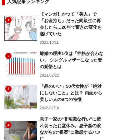
人気記事ランキング
【マンガ】かつて「美人」で
1
「お金持ち」だった同級生に再
会したら…20年で驚きの変化を
遂げていた
2023/10/11
離婚の理由1位は「性格が合わな
2
い」 シングルマザーになった妻
の覚悟とは
2021/02/22
「品のいい」50代女性が「絶対
3
にしないこと」とは？ 内面から
美しい人の6つの特徴
2026/07/16
息子一家の“非常識な行い”に疲
4
れ切ったお盆休み。息子妻の涙
ながらの“提案”に激怒するハメ
に