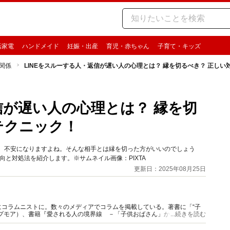
活家電
ハンドメイド
妊娠・出産
育児・赤ちゃん
子育て・キッズ
関係
LINEをスルーする人・返信が遅い人の心理とは？ 縁を切るべき？ 正し
信が遅い人の心理とは？ 縁を切
テクニック！
と、不安になりますよね。そんな相手とは縁を切った方がいいのでしょう
向と対処法を紹介します。※サムネイル画像：PIXTA
更新日：2025年08月25日
コラムニストに。数々のメディアでコラムを掲載している。著書に「“子
プモア）、書籍『愛される人の境界線 －「子供おばさん」から「大人女
...続きを読む
。