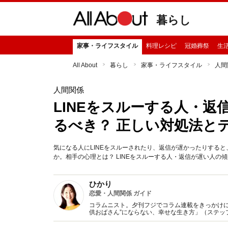
暮らし
家事・ライフスタイル
料理レシピ
冠婚葬祭
生
All About
暮らし
家事・ライフスタイル
人間
人間関係
LINEをスルーする人・返
るべき？ 正しい対処法と
気になる人にLINEをスルーされたり、返信が遅かったりする
か。相手の心理とは？ LINEをスルーする人・返信が遅い人の傾
ひかり
恋愛・人間関係 ガイド
コラムニスト。夕刊フジでコラム連載をきっかけに
供おばさん”にならない、幸せな生き方」（ステッ
子」に変わる方法』（KADOKAWA/中経出版)など