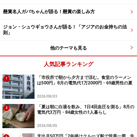
えがち」だという投稿者。
懸賞名人ガバちゃんが語る！懸賞の楽しみ方
「これまでFXなどのハイリスクな投資が多かったが、よ
ジョン・シュウギョウさんが語る！「アジアのお金持ちの法
り安全な資産運用について知れてよかった」と、積立投
則」
資の安定性に魅力を感じているそうです。
他のテーマも見る
一方で「下落に転じたときは、せっかく積み立ててきた
人気記事ランキング
のに損した気分になって、やめたくなったことがある」
と、下落局面での心理的な葛藤についても、率直に語っ
「市役所で朝から夕方まで涼む。食堂のラーメン
1
ています。
は500円」8月の電気代1万2000円・69歳男性の夏
2026/08/03
積立投資を続ける上では、「基本的には積み立て設定を
「夏は朝に白湯を飲み、1日4回血圧を測る」8月の
したら放置する。下落しても気にせずに積み上げる」と
2
電気代3万円・84歳女性の1人暮らし
いうシンプルな方針をとっているとのこと。
2026/08/05
新NISAについては、「成長投資枠まで投資できる余裕は
支出月50万円「2年後はクルーズ船で世界一周。先