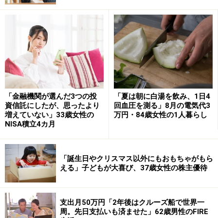
・米国株：1万円
・仮想通貨：3万円
・その他：1万円
■積立投資実績
（※商品名の詳細が不明なものも原文ママ
記載）
・eMAXIS Slim 全世界株式（オール・カントリー）／
「金融機関が選んだ3つの投
「夏は朝に白湯を飲み、1日4
NISA：2024年から
資信託にしたが、思ったより
回血圧を測る」8月の電気代3
増えていない」33歳女性の
万円・84歳女性の1人暮らし
NISA積立4カ月
2024年から、オール・カントリーに月1万円の積立投資
を続けてきたという、今回の投稿者。
「誕生日やクリスマス以外にもおもちゃがもら
投稿のあった2025年5月時点の運用実績については、
える」子どもが大喜び、37歳女性の株主優待
「元本14万円→運用益込15万円」と、利益が出ている様
子です。
支出月50万円「2年後はクルーズ船で世界一
周。先日支払いも済ませた」62歳男性のFIRE