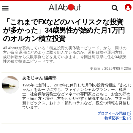
「これまでFXなどのハイリスクな投資
が多かった」34歳男性が始めた月1万円
のオルカン積立投資
All Aboutが募集している「積立投資の実体験エピソード」から、周りの
方が資産運用にどのように取り組んでいるのか、運用目標や運用方針、
成功体験から失敗事例などを見ていきます。今回は鳥取県に住む34歳男
性の積立投資エピソードです。
更新日：
2025年08月23日
あるじゃん 編集部
1995年に創刊し、2012年に休刊した月刊の投資情報誌『あるじ
ゃん』をルーツに持ち、ファイナンシャルプランナー、税理
士、社会保険労務士などマネーの専門家とともに、お金の貯め
方・備え方・増やし方をわかりやすく解説するほか、マネー最
新トピックス、おトク・節約コラムなど、役立つ情報を発信し
ています。
プロフィール詳細
執筆記事一覧