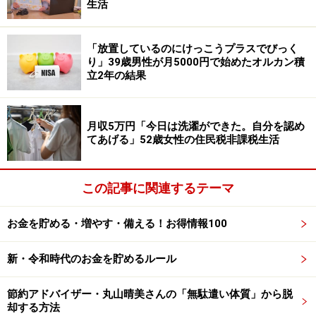
積み立てを始めた当初、運用益は「ゆるやかに上昇して
生活
いた」ものの「アメリカがトランプ政権に移行して、一
時的に下落に転じた」と、市場変動の影響を実感したこ
「放置しているのにけっこうプラスでびっく
り」39歳男性が月5000円で始めたオルカン積
ともあったそう。しかし「その後も継続して積み立てて
立2年の結果
いき、現在は少々プラスに転じている」と説明されてい
ます。
月収5万円「今日は洗濯ができた。自分を認め
てあげる」52歳女性の住民税非課税生活
積立額が「1万円だけなので、当初は増減幅も数百円程
度だった。しかし、積み立て残高が伸びるにつれて、資
産の上昇幅が数千円単位に膨らんでいった」と、徐々に
この記事に関連するテーマ
資産の成長も実感されているようです。
お金を貯める・増やす・備える！お得情報100
34歳・年収120万円自営業男性の思う積立
投資のメリットは？
新・令和時代のお金を貯めるルール
自身の性格について、「ほしいと思ったものをすぐに買
節約アドバイザー・丸山晴美さんの「無駄遣い体質」から脱
却する方法
ってしまう癖があるし、すぐに大きな利益を得たいと考