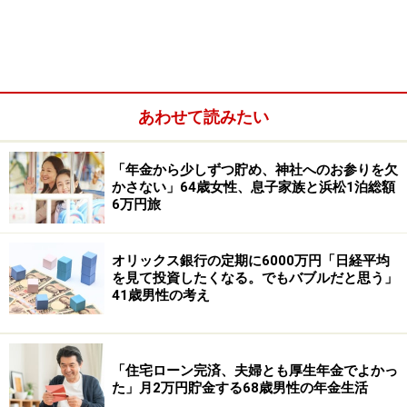
あわせて読みたい
「年金から少しずつ貯め、神社へのお参りを欠
■家族構成
かさない」64歳女性、息子家族と浜松1泊総額
6万円旅
本人、父（65歳）、母（63歳）、弟（24歳）
■金融資産
オリックス銀行の定期に6000万円「日経平均
を見て投資したくなる。でもバブルだと思う」
年収：120万円
41歳男性の考え
預貯金：50万円、リスク資産：20万円
■リスク資産の内訳
「住宅ローン完済、夫婦とも厚生年金でよかっ
・投資信託：15万円
た」月2万円貯金する68歳男性の年金生活