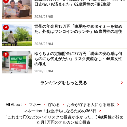
3
日支払いも済ませた」62歳男性のFIRE生活
まだないので、まずはつみたて投資枠を埋めていく予
定。余裕が出れば、成長投資枠も、銘柄選定をして利用
2026/08/05
する予定」と、段階的なアプローチを考えている様子で
世帯の年金月13万円「晩酌をやめタイミーを始め
4
した。
た。外食はワンコインのランチ」65歳男性の老後
※皆さんの投資エピソードを募集中です。エピソードの
2026/08/04
採用でもれなくAmazonギフト券3000円分プレゼント
ゆうちょの定額貯金に77万円「現金の安心感は何
5
ものにも代えがたい」リスク資産なし・46歳女性
積立投資に関するエピソードの応募は
こちら
から
の考え
投資の成功体験エピソードの応募は
こちら
から
2026/08/04
ランキングをもっと見る
ーーーーーーーーーーーーーーーー
※本文カッコ内の回答者コメントは原文に準拠していま
す
>
>
>
>
All About
マネー
貯める
お金が貯まる人になる連載
※エピソードは投稿者の当時のものです。現在とはサー
>
マネーtips！お金持ちになるための365日
ビスや金額などの情報が異なることがございます
「これまでFXなどのハイリスクな投資が多かった」34歳男性が始め
た月1万円のオルカン積立投資
※投稿エピソードのため、内容の正確性を保証するもの