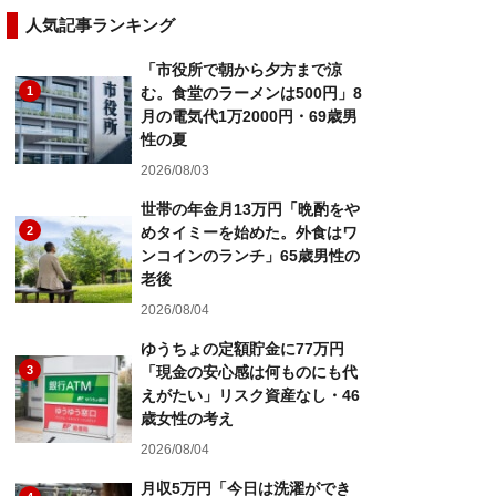
人気記事ランキング
「市役所で朝から夕方まで涼
1
む。食堂のラーメンは500円」8
月の電気代1万2000円・69歳男
性の夏
2026/08/03
世帯の年金月13万円「晩酌をや
2
めタイミーを始めた。外食はワ
ンコインのランチ」65歳男性の
老後
2026/08/04
ゆうちょの定額貯金に77万円
3
「現金の安心感は何ものにも代
えがたい」リスク資産なし・46
歳女性の考え
2026/08/04
月収5万円「今日は洗濯ができ