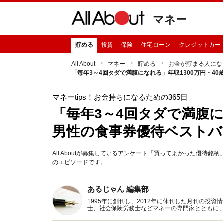
マネー
貯める
投資
保険
住宅ローン
クレジットカー
All About
マネー
貯める
お金が貯まる人にな
「毎年3～4回タダで満腹になれる」年収1300万円・4
マネーtips！お金持ちになるための365日
「毎年3～4回タダで満腹に
男性の食事券優待ベストバ
All Aboutが募集しているアンケート「買ってよかった優待
のエピソードです。
あるじゃん 編集部
1995年に創刊し、2012年に休刊した月刊の投
士、社会保険労務士などマネーの専門家とともに
新トピックス、おトク・節約コラムなど、役立つ