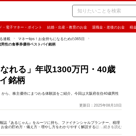
ド・電子マネー・ポイント
結婚・出産・教育のお金
退職金・老後のお金
税
る連載
マネーtips！お金持ちになるための365日
0歳男性の食事券優待ベストバイ銘柄
なれる」年収1300万円・40歳
イ銘柄
銘柄」から、株主優待にまつわる体験談をご紹介。今回は大阪府在住40歳男性
更新日：2025年08月10日
資情報誌『あるじゃん』をルーツに持ち、ファイナンシャルプランナー、税理
、お金の貯め方・備え方・増やし方をわかりやすく解説するほか、マネー最
...続きを読む
情報を発信しています。