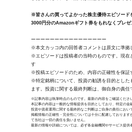
※皆さんの買ってよかった株主優待エピソード
3000円分のAmazonギフト券をもれなくプレ
ーーーーーーーーーーーーーーーー
※本文カッコ内の回答者コメントは原文に準拠
※エピソードは投稿者の当時のものです。現在
す
※投稿エピソードのため、内容の正確性を保証
※特定銘柄について、投資の勧誘を目的とした
ます。投資に関する最終判断は、御自身の責任
※記事内容は執筆時点のものです。最新の内容をご確認くださ
本記事の内容は一般的な情報提供を目的としており、特定の金
投資や資産運用に関する最終的なご判断はご自身の責任におい
掲載情報の正確性・完全性については十分に配慮しております
て当社は一切の責任を負いません。
最新の情報や詳細については、必ず各金融機関やサービス提供