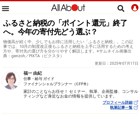
ふるさと納税の「ポイント還元」終了
へ。今年の寄付先どう選ぶ？
物価高が続く中、少しでもお得に活用したい「ふるさと納税」。この記
事では、10月の制度改正後もふるさと納税を上手に活用するための考え
方や、寄付先の選び方を分かりやすく解説します。※サムネイル画像出
典：genzoh／PIXTA（ピクスタ）
更新日：
2025年07月17日
福一 由紀
仕事・給与 ガイド
ファイナンシャルプランナー（CFP®）
家計のことならお任せ！ セミナー、執筆、企画監修、コンサル
ティングなど身近なお金の情報を提供しています。
プロフィール詳細
執筆記事一覧