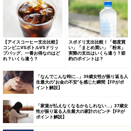
すればいい？
ふるさと納税は、自治体に寄付をすると税金が戻ってき
て、（限度額内であれば）自己負担額が実質2000円にな
る制度です。自治体からは返礼品を受け取り、2000円で
特産品などをもらえるお得な制度です。
【アイスコーヒー支出比較】
スポドリ支出比較！「都度買
コンビニVSボトルVSドリッ
い」「まとめ買い」「粉末」
プバッグ、一番お得なのはど
実際の支出はいくら違う？節
例えば、ふるさと納税で6万円を寄付する場合、返礼品
れ？いくら違う？
約のポイントは？
の相当額と控除額が合わせて7万6000円程となれば、1万
6000円がお得となる計算です。
「なんでこんな時に…」39歳女性が振り返る人
生最大の“お金の不安”を感じた瞬間【FPがポ
イント解説】
「家賃が払えなくなるかもしれない…」37歳女
性が振り返る人生最大の家計のピンチ【FPが
ポイント解説】