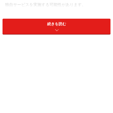
独自サービスを実施する可能性があります。
例えば、ふるさと納税以外のサービスと一体化した特典
続きを読む
を用意するなど、さまざまな施策が講じられる可能性が
あります。また、利用するクレジットカードのポイント
付与も変わるかもしれません。
各サービスの今後の動向
にも注目しておきましょう。
ポイントなしでも“損しない”寄付先選び
そもそもふるさと納税は、応援したい自治体に寄付をす
るものです。お得かどうかではなく、この自治体に寄付
をし、その自治体の返礼品としてこの商品を選ぶことが
大切です。ECサイトで買い物をしているわけではありま
せん。