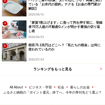
パックご飯VS炊飯、安いのはどっち？ 高騰し続け
3
ている「お米代の節約」テクを【お金の専門家が
くなり、ふるさと納税のお得度が減ると思われています
解説】
が、その影響は小さいものです。
2025/05/16
「家賃1割上げます」に焦って判を押す前に、登録
4
ふるさと納税の仕組みを考えると、納税者にとってかな
者70万人超の不動産Gメンが明かす最強の切り返
し術
りお得な制度であることに間違いはありません。自治体
2026/05/23
を応援する気持ちを忘れずに、お得にふるさと納税を楽
しみましょう。
税収75.2兆円はどこへ？「私たちの税金」は何に
5
使われているのか
＜関連リンク＞
2025/07/24
2025年10月にふるさと納税「ポイント付与」禁止。どん
ランキングをもっと見る
なサイトに影響がある？
今から準備！ふるさと納税「ポイント還元」終了前にや
っておきたいこと
>
>
>
>
All About
ビジネス・学習
社会
暮らしのお金
ふるさと納税の「ポイント還元」終了へ。今年の寄付先どう選ぶ？
※記事内容は執筆時点のものです。最新の内容をご確認くださ
い。