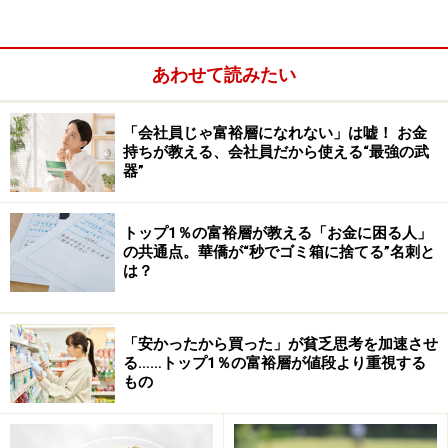
あわせて読みたい
「会社員じゃ富裕層になれない」は嘘！ お金
持ちが教える、会社員だから使える“最強の武
器”
トップ1％の富裕層が教える「お金に困る人」
の共通点。華僑が“秒でゴミ箱に捨てる”名刺と
は？
また、お米や日用品などの生活密着型の返礼品に注目し
てみましょう。物価高の今、毎日必ず使うものを返礼品
「安かったから買った」が貧乏思考を加速させ
る……トップ1％の富裕層が値段より重視する
に選ぶと、家計の助けにもなります。
もの
「ポイント還元」が終了した場合は、どう