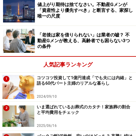
値上がり期待は捨てなさい。不動産Gメンが
「資産性より優先すべき」と断言する、家探し
唯一の尺度
「老後は家を借りられない」は業者の嘘？ 不
動産Gメンが教える、高齢者でも困らない3つ
ふるさと納税の仕組み（All About編集部作成）
の条件
数パーセントのポイントがもらえなくなったとしても、
人気記事ランキング
十分にお得な制度です。
改正後もふるさと納税を続ける
とよいでしょう。
コツコツ投資して1億円達成「でも夫には内緒」と
1
語る60代パート主婦のリアルな暮らし
また、ふるさと納税は自治体に対する寄付です。被災地
2024/09/10
支援などの寄付もふるさと納税を通して行えます。
損得
いま選ばれているお葬式のカタチ！家族葬の割合
2
だけでなく、自治体を応援するという考え方もできま
と平均費用をチェック
す。
長く付き合える寄付先を探すのもよいでしょう。
2025/06/16
2025年10月からふるさと納税に対するポイント付与がな