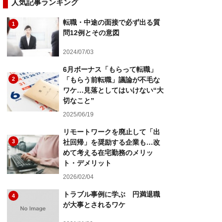
人気記事ランキング
転職・中途の面接で必ず出る質
1
問12例とその意図
2024/07/03
6月ボーナス「もらって転職」
2
「もらう前転職」議論が不毛な
ワケ…見落としてはいけない“大
切なこと”
2025/06/19
リモートワークを廃止して「出
3
社回帰」を奨励する企業も…改
めて考える在宅勤務のメリッ
ト・デメリット
2026/02/04
トラブル事例に学ぶ 円満退職
4
が大事とされるワケ