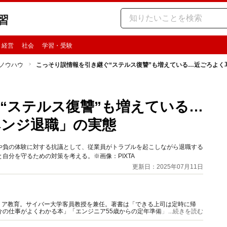
習
・経営
社会
学習・受験
ノウハウ
こっそり誤情報を引き継ぐ“ステルス復讐”も増えている…近ごろよく
“ステルス復讐”も増えている…
ベンジ退職」の実態
や負の体験に対する抗議として、従業員がトラブルを起こしながら退職する
自分を守るための対策を考える。※画像：PIXTA
更新日：2025年07月11日
リア教育。サイバー大学客員教授を兼任。著書は「できる上司は定時に帰
介の仕事がよくわかる本」「エンジニア55歳からの定年準備」他。元ヘッ
...続きを読む