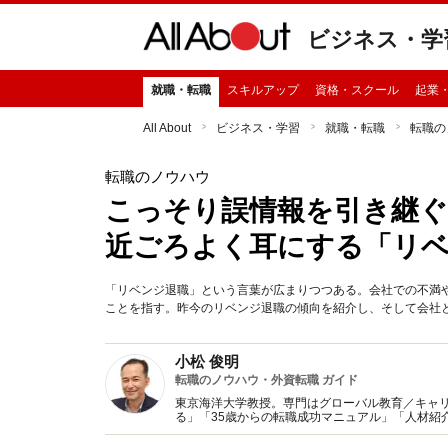
ビジネス・学
就職・転職
スキルアップ
資格・スクール
起業
All About
ビジネス・学習
就職・転職
転職の
転職のノウハウ
こっそり誤情報を引き継ぐ
近ごろよく耳にする「リ
「リベンジ退職」という言葉が広まりつつある。会社での不満
ことを指す。昨今のリベンジ退職の傾向を紹介し、そして会社と
小松 俊明
転職のノウハウ・外資転職 ガイド
東京海洋大学教授。専門はグローバル教育／キャ
る」「35歳からの転職成功マニュアル」「人材紹
ドハンターで企業の採用事情に詳しい。