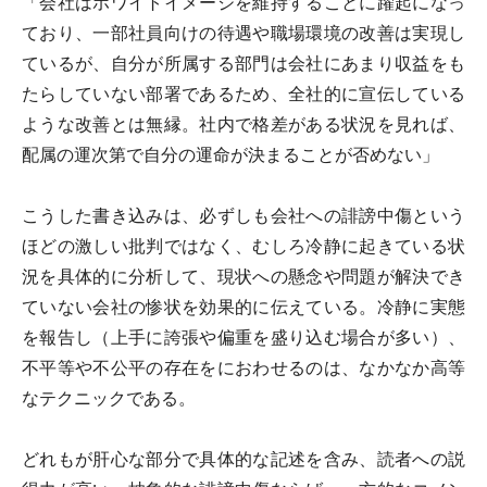
「会社はホワイトイメージを維持することに躍起になっ
ており、一部社員向けの待遇や職場環境の改善は実現し
ているが、自分が所属する部門は会社にあまり収益をも
たらしていない部署であるため、全社的に宣伝している
ような改善とは無縁。社内で格差がある状況を見れば、
配属の運次第で自分の運命が決まることが否めない」
こうした書き込みは、必ずしも会社への誹謗中傷という
ほどの激しい批判ではなく、むしろ冷静に起きている状
況を具体的に分析して、現状への懸念や問題が解決でき
ていない会社の惨状を効果的に伝えている。冷静に実態
を報告し（上手に誇張や偏重を盛り込む場合が多い）、
不平等や不公平の存在をにおわせるのは、なかなか高等
なテクニックである。
どれもが肝心な部分で具体的な記述を含み、読者への説