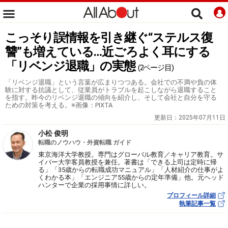
こっそり誤情報を引き継ぐ“ステルス復
讐”も増えている…近ごろよく耳にする
「リベンジ退職」の実態
(2ページ目)
「リベンジ退職」という言葉が広まりつつある。会社での不満や負の体
験に対する抗議として、従業員がトラブルを起こしながら退職すること
を指す。昨今のリベンジ退職の傾向を紹介し、そして会社と自分を守る
ための対策を考える。※画像：PIXTA
更新日：
2025年07月11日
小松 俊明
転職のノウハウ・外資転職 ガイド
東京海洋大学教授。専門はグローバル教育／キャリア教育。サ
イバー大学客員教授を兼任。著書は「できる上司は定時に帰
る」「35歳からの転職成功マニュアル」「人材紹介の仕事がよ
くわかる本」「エンジニア55歳からの定年準備」他。元ヘッド
ハンターで企業の採用事情に詳しい。
プロフィール詳細
執筆記事一覧