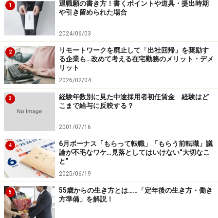
退職願の書き方！書くポイントや道具・提出時期
1
や引き留められた場合
2024/06/03
リモートワークを廃止して「出社回帰」を奨励す
2
る企業も…改めて考える在宅勤務のメリット・デメ
リット
2026/02/04
経験年数別に見た中途採用者初任賃金 経験はど
3
こまで給与に反映する？
2001/07/16
6月ボーナス「もらって転職」「もらう前転職」議
4
論が不毛なワケ…見落としてはいけない“大切なこ
と”
2025/06/19
55歳からの生き方とは……「定年後の生き方・働き
5
方準備」を解説！