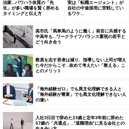
治家…パワハラ体質の「先
実は「転職エージェント」が
生」が多い職場を賢く辞める
自社の中途採用に苦戦してい
タイミングと伝え方
るワケ…
高市氏「馬車馬のように働く」発言に共感する
中高年も…ワークライフバランス重視の若手と
どう向き合う
教員を志す若者は減り、指導しない上司が増え
た今だからこそ…改めて考えたい「教える」こ
とのメリット
「海外経験ゼロ」でも異文化理解できる人と
「海外経験が豊富」でも異文化理解できない人
の違い
入社3日目で辞めた23歳と定年3年前に辞めた
57歳の「共通点」…“退職理由”に見る会社との
向き合い方