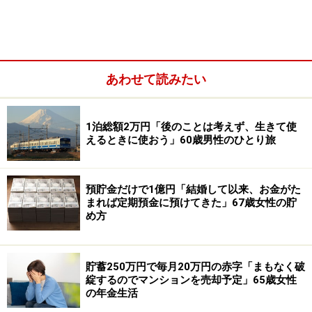
あわせて読みたい
1泊総額2万円「後のことは考えず、生きて使
えるときに使おう」60歳男性のひとり旅
預貯金だけで1億円「結婚して以来、お金がた
まれば定期預金に預けてきた」67歳女性の貯
め方
2025年の夏ボーナスについては、昨年と比べて「あまり
変わらなさそう」とあり、手取りで「70万円くらい」と
予測。その理由として「昇給などの給与の変化があまり
貯蓄250万円で毎月20万円の赤字「まもなく破
綻するのでマンションを売却予定」65歳女性
なかった」からだとコメントしています。
の年金生活