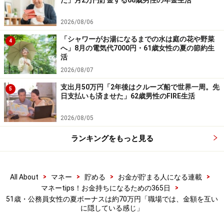
た」月2万円貯金する68歳男性の年金生活
最新の情報や詳細については、必ず各金融機関やサービス提供者
の公式情報をご確認ください。
2026/08/06
【編集部からのお知らせ】
「シャワーがお湯になるまでの水は庭の花や野菜
4
・「家計」について、
アンケート（2026/8/31まで）
を実施
へ」8月の電気代7000円・61歳女性の夏の節約生
活
中です！
※抽選で20名にAmazonギフト券1000円分プレゼント
2026/08/07
※謝礼付きの限定アンケートやモニター企画に参加が可能に
支出月50万円「2年後はクルーズ船で世界一周。先
なります
5
日支払いも済ませた」62歳男性のFIRE生活
2026/08/05
ランキングをもっと見る
>
>
>
>
All About
マネー
貯める
お金が貯まる人になる連載
>
マネーtips！お金持ちになるための365日
51歳・公務員女性の夏ボーナスは約70万円「職場では、金額を互い
に隠している感じ」