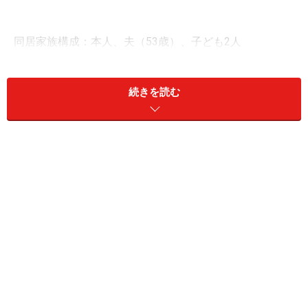
同居家族構成：本人、夫（53歳）、子ども2人
居住地：静岡県
続きを読む
職種：公務員・自治体勤務
雇用形態：公務員（正規職員）
勤務年数：20年以上
世帯年収：本人600万円、配偶者の年収は不明
世帯金融資産：現預金2000万円、リスク資産0円
「夏ボーナスは去年とあまり変わらなさそ
う。手取りで約70万円と予測」
今回の投稿者は、静岡県に住む51歳の女性。地方公務員
の正規職員として働き、勤続20年以上だそうです。