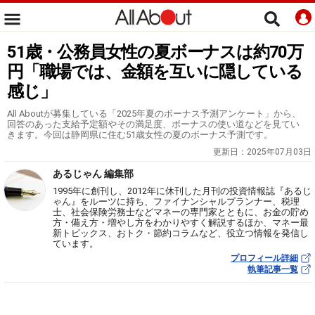
51歳・公務員女性の夏ボーナスは約70万
円「職場では、金額を互いに隠している
感じ」
All Aboutが募集している「2025年夏のボーナス予測アンケート」から、
回答のあった支給予定額やその満足度、ボーナスの使い道などを見てい
きます。今回は静岡県に住む51歳女性の夏のボーナス予測です。
更新日：
2025年07月03日
あるじゃん 編集部
1995年に創刊し、2012年に休刊した月刊の投資情報誌『あるじ
ゃん』をルーツに持ち、ファイナンシャルプランナー、税理
士、社会保険労務士などマネーの専門家とともに、お金の貯め
方・備え方・増やし方をわかりやすく解説するほか、マネー最
新トピックス、おトク・節約コラムなど、役立つ情報を発信し
ています。
プロフィール詳細
執筆記事一覧