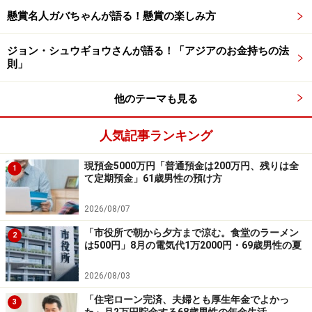
ださい。エピソードの採用で3000円分のAmazonギフト
懸賞名人ガバちゃんが語る！懸賞の楽しみ方
券をもれなくプレゼント
ジョン・シュウギョウさんが語る！「アジアのお金持ちの法
ーーーーーーーーーーーーーーーー
則」
※本文カギカッコ内の回答者コメントはなるべく原文に
準拠した形をとっています
他のテーマも見る
※エピソードは投稿者の当時のものです。現在とはサー
人気記事ランキング
ビスや金額などの情報が異なることがございます
※投稿エピソードのため、内容の正確性を保証するもの
現預金5000万円「普通預金は200万円、残りは全
1
ではございません
て定期預金」61歳男性の預け方
※記事内容は執筆時点のものです。最新の内容をご確認くださ
2026/08/07
い。
本記事の内容は一般的な情報提供を目的としており、特定の金融
「市役所で朝から夕方まで涼む。食堂のラーメン
2
商品や投資行動を推奨するものではありません。
は500円」8月の電気代1万2000円・69歳男性の夏
投資や資産運用に関する最終的なご判断はご自身の責任において
行ってください。
2026/08/03
掲載情報の正確性・完全性については十分に配慮しております
が、その内容を保証するものではなく、これに基づく損失・損害
「住宅ローン完済、夫婦とも厚生年金でよかっ
3
などについて当社は一切の責任を負いません。