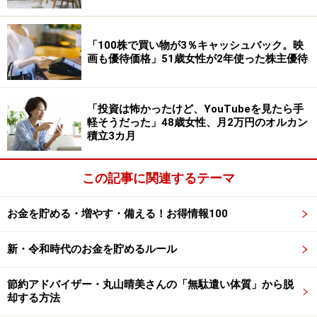
しては貰えて当然と思っていますが」と複雑な思いを語
っています。
「100株で買い物が3％キャッシュバック。映
画も優待価格」51歳女性が2年使った株主優待
今回のボーナスは「定年延長があるとはいえ、もう少し
預貯金を増やしておきたいので、ほぼ貯金」する予定と
のこと。
「投資は怖かったけど、YouTubeを見たら手
軽そうだった」48歳女性、月2万円のオルカン
積立3カ月
最後に、夏ボーナスを受け取る予定のある人に向けて
は、「ボーナスがあるからいい、ということではなく
この記事に関連するテーマ
て、年間でいくら貰えているかだと思います。貰えたか
らと言って思いっきり使うのではなく、視野を広げてラ
お金を貯める・増やす・備える！お得情報100
イフプランに生かせるといいのではないか」とアドバイ
スされていました。
新・令和時代のお金を貯めるルール
※夏ボーナス予測をはじめ、投資や年金など、皆さんの
節約アドバイザー・丸山晴美さんの「無駄遣い体質」から脱
さまざまなお金のエピソードを
こちら
からぜひお寄せく
却する方法