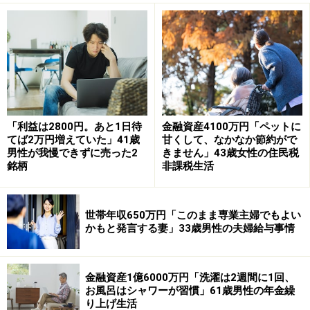
ここ数年の夏ボーナスの推移は、手取りで「2024年は71
万円、2023年は65万円、2022年は65万円」と、大きな
変動は見られません。
「ボーナスの金額を互いに隠している感
じ」
「利益は2800円。あと1日待
金融資産4100万円「ペットに
ボーナスの金額については「この年齢だと、もっともら
てば2万円増えていた」41歳
甘くして、なかなか節約がで
男性が我慢できずに売った2
きません」43歳女性の住民税
ってもいいのかなあと思う時も」あるとしながらも、今
銘柄
非課税生活
の仕事と見合っているかどうかは「どちらとも言えな
い」と回答。職場では、「公務員だからか、ボーナスの
金額を互いに隠している感じ」があると言います。
世帯年収650万円「このまま専業主婦でもよい
かもと発言する妻」33歳男性の夫婦給与事情
一方で、「友人には、女性の割に貰えていると思われる
らしく、いやみを言われることも昔はありました。女性
金融資産1億6000万円「洗濯は2週間に1回、
だからといって仕事量が少ないわけではないので、私と
お風呂はシャワーが習慣」61歳男性の年金繰
り上げ生活