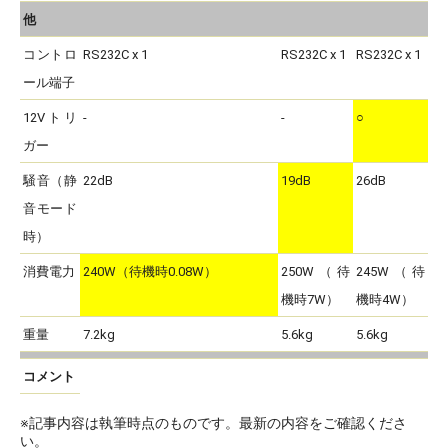
他
コントロ
RS232C x 1
RS232C x 1
RS232C x 1
ール端子
12Vトリ
-
-
○
ガー
騒音（静
22dB
19dB
26dB
音モード
時）
消費電力
240W（待機時0.08W）
250W（待
245W（待
機時7W）
機時4W）
重量
7.2kg
5.6kg
5.6kg
コメント
※記事内容は執筆時点のものです。最新の内容をご確認くださ
い。