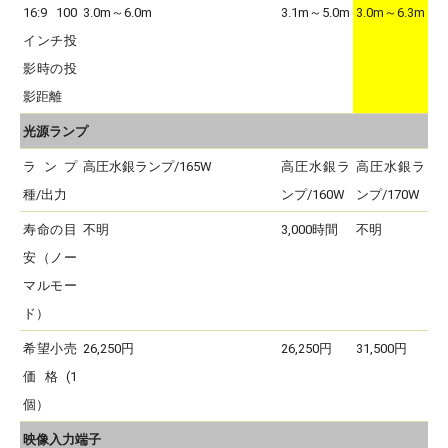
16:9 100
3.0m～6.0m
3.1m～5.0m
3.0m～6.3m
インチ投
影時の投
影距離
光源ランプ
ランプ
高圧水銀ランプ/165W
高圧水銀ラ
高圧水銀ラ
種/出力
ンプ/160W
ンプ/170W
寿命の目
不明
3,000時間
不明
安（ノー
マルモー
ド）
希望小売
26,250円
26,250円
31,500円
価格(1
個）
映像入力端子