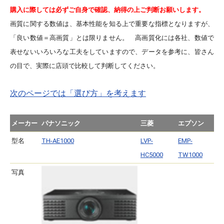
購入に際しては必ずご自身で確認、納得の上ご判断お願いします。
画質に関する数値は、基本性能を知る上で重要な指標となりますが、
「良い数値＝高画質」とは限りません。 高画質化には各社、数値で
表せないいろいろな工夫をしていますので、データを参考に、皆さん
の目で、実際に店頭で比較して判断してください。
次のページでは「選び方」を考えます
メーカー
パナソニック
三菱
エプソン
型名
TH-AE1000
LVP-
EMP-
HC5000
TW1000
写真