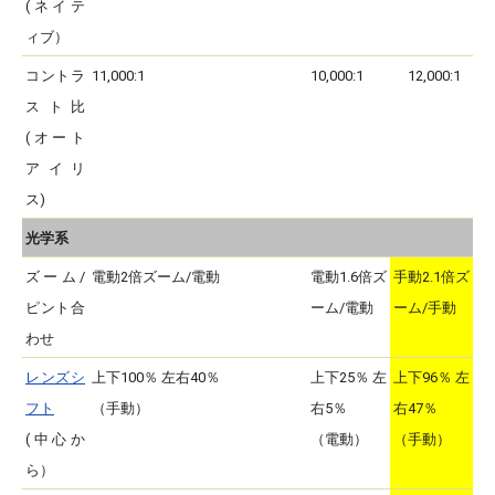
(ネイテ
ィブ）
コントラ
11,000:1
10,000:1
12,000:1
スト比
(オート
アイリ
ス)
光学系
ズーム/
電動2倍ズーム/電動
電動1.6倍ズ
手動2.1倍ズ
ピント合
ーム/電動
ーム/手動
わせ
レンズシ
上下100％ 左右40％
上下25％ 左
上下96％ 左
フト
（手動）
右5％
右47％
(中心か
（電動）
（手動）
ら）