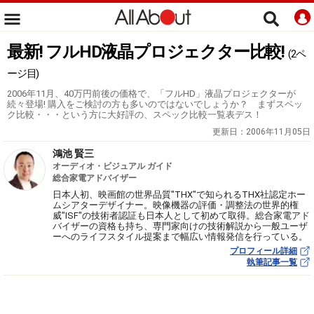
最新! フルHD液晶プロジェクター比較!
(2ペ
ージ目)
2006年11月、40万円前後の価格で、「フルHD」液晶プロジェクターが
続々登場! 購入をご検討の方も多いのではないでしょうか？ まずスペッ
ク比較・・・という方に大好評の、スペック比較一覧表デス！
更新日：
2006年11月05日
鴻池 賢三
オーディオ・ビジュアル ガイド
総合家電アドバイザー
日本人初、映画館の世界品質"THX"で知られるTHX社認定ホー
ムシアターデザイナー。映像機器の評価・調整法の世界的権
威"ISF"の技術者認証も日本人として初めて取得。総合家電アド
バイザーの資格も持ち、専門家向けの技術解説から一般ユーザ
ーへのライフスタイル提案まで幅広い情報発信を行っている。
プロフィール詳細
執筆記事一覧