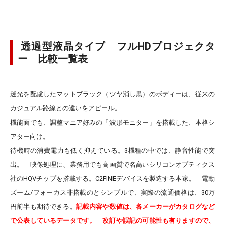
透過型液晶タイプ フルHDプロジェクタ
ー 比較一覧表
迷光を配慮したマットブラック（ツヤ消し黒）のボディーは、従来の
カジュアル路線との違いをアピール。
機能面でも、調整マニア好みの「波形モニター」を搭載した、本格シ
アター向け。
待機時の消費電力も低く抑えている。
3機種の中では、静音性能で突
出。 映像処理に、業務用でも高画質で名高いシリコンオプティクス
社のHQVチップを搭載する。
C2FINEデバイスを製造する本家。 電動
ズーム/フォーカス非搭載のとシンプルで、実際の流通価格は、30万
円前半も期待できる。
記載内容や数値は、各メーカーがカタログなど
で公表しているデータです。
改訂や誤記の可能性も有りますので、