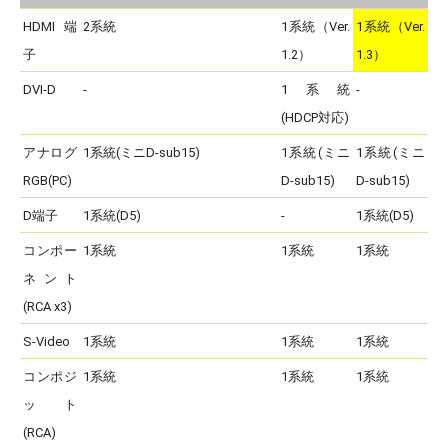
HDMI端
2系統
1系統（Ver.
1系統（Ver.
子
1.2）
1.3）
DVI-D
-
1系統
-
(HDCP対応)
アナログ
1系統(ミニD-sub15)
1系統(ミニ
1系統(ミニ
RGB(PC)
D-sub15)
D-sub15)
D端子
1系統(D5)
-
1系統(D5)
コンポー
1系統
1系統
1系統
ネント
(RCA x3)
S-Video
1系統
1系統
1系統
コンポジ
1系統
1系統
1系統
ット
(RCA)