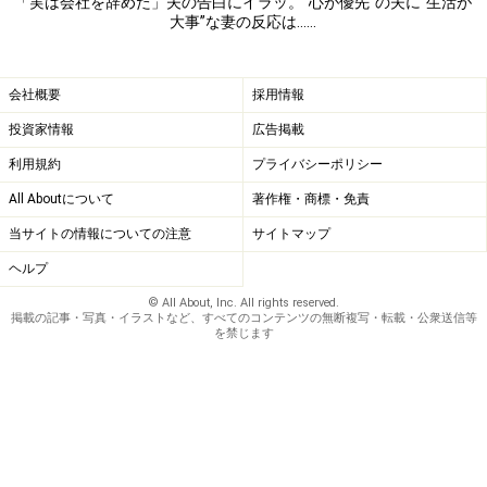
「実は会社を辞めた」夫の告白にイラッ。“心が優先”の夫に“生活が
方や感じ方は人それぞれ。夫の「つらさ」はアミさんに
大事”な妻の反応は……
は分からない。同じ状況でアミさんは耐えられるかもし
れないが、夫には耐えられないのかもしれない。だから
会社概要
採用情報
といって夫が悪いわけではない。
投資家情報
広告掲載
「我慢できなくて辞めたのだったら、正直にそう言って
利用規約
プライバシーポリシー
くれればよかったのにと言うと、『どうしても言い出せ
All Aboutについて
著作権・商標・免責
なかった。自分は弱い』と。またイラッとはきました
当サイトの情報についての注意
サイトマップ
が、そういう人なのだから仕方がない。なるべく早く仕
ヘルプ
事を見つけてほしい、経済的な問題だけではなくて、人
© All About, Inc. All rights reserved.
は仕事から嫌なこともいいことも学ぶと思うからと言っ
掲載の記事・写真・イラストなど、すべてのコンテンツの無断複写・転載・公衆送信等
を禁じます
たら、夫はなんだか落ち込んでしまいました。『僕は仕
事から学べることなんてないと思ってる』って」
夫が他人に見えた
寄り添いかけた心がまた離れるような気がした。10年、