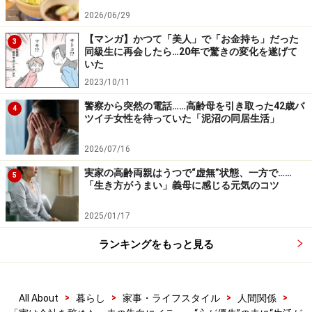
「夫は苦しんでいました。自分の人生を考えると、精神
2026/06/29
衛生上、今の職場にはいられない。だけど子どもたちの
【マンガ】かつて「美人」で「お金持ち」だった
3
ため、生活のためを考えれば退職はできない。ずっと悩
同級生に再会したら…20年で驚きの変化を遂げて
いた
んでいたしつらかったと。気丈な夫が涙ぐんでいた。
2023/10/11
『自分の人生しか考えてないとアミは思っているだろ
う。でも僕は会社にいると息がつまる。自分の人生を他
警察から突然の電話……高齢母を引き取った42歳バ
4
ツイチ女性を待っていた「泥沼の同居生活」
人に委ねているとしか思えなかった』って。私の本音
は、『甘えたこと言ってるんじゃないよ。誰だってつら
2026/07/16
くても仕事をしているし、毎日、行きたくもないけど会
実家の高齢両親はうつで“虚無”状態、一方で……
5
社に行ってるんだよ』です。私だって職場の人間関係、
「生き方がうまい」義母に感じる元気のコツ
いろいろありますけど、そんなことにかまっていられな
2025/01/17
い。だって生活していかなければいけないんだから。だ
けど……」
ランキングをもっと見る
アミさんは、「自分がそうだからって夫にそれを押しつ
>
>
>
>
All About
暮らし
家事・ライフスタイル
人間関係
けてはいけないのかもしれない」と感じたという。考え