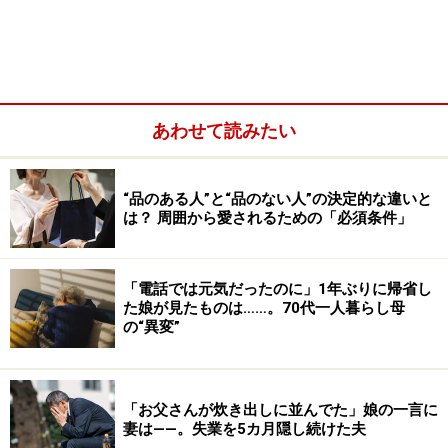
語ったこともある。
「ただ、上の子が産まれたあたりから、人間関係には悩
んでいたそうです。私にはまったく分からなかったし、
あわせて読みたい
仕事熱心だと思い込んでいたから。夫が言うには、人間
関係がよくなくて毎朝、行きたくないと思いながら行っ
ていた、と。でも、どこに行っても人間関係がいいとは
“品のある人”と“品のない人”の決定的な違いと
は？ 周囲から愛されるための「必須条件」
限らないし、詳しくは分からないけど、夫の考え過ぎか
もしれないとも思っていたんです。『もうちょっと考え
てから決めても遅くない、今から転職するのも大変だ
「電話では元気だったのに」1年ぶりに帰省し
し』とそのときは話しました」
た娘が見たものは……。70代一人暮らし母
の“異変”
「お父さんが炊き出しに並んでた」娘の一言に
妻は――。失業を5カ月隠し続けた夫