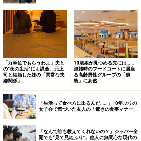
最優先させるべきことは……
「万単位でもらうわよ」夫と
10歳娘が見つめる先には……
の“夜の生活”にも課金。元上
混雑時のフードコートに居座
ただ、夫は「会社を辞めたい」と言ったそのとき、すで
司と結婚した妹の「異常な夫
る高齢男性グループの「醜
に辞めていたのだと1カ月後に分かった。
婦関係」
態」にあ然
いつも夫は給料日に生活費分を渡してくれていたのだ
「生活って食べ方に出るんだ……」10年ぶりの
が、「ごめん。もう隠していられない。実は会社を辞め
女子会で気づいた友人の「驚きの食事マナー」
た」と白状したからだ。
「辞めたいと言ったときにはすでに辞めていたというの
「なんで誰も教えてくれないの？」ジッパー全
開でも“見て見ぬふり”。他人に無関心な現代の
がショックでした。どうしてもう少し前に言ってくれな