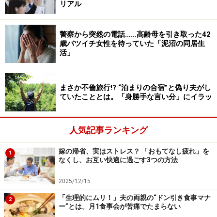
リアル
かったのか。全部オープンに話してくれれば、今の家計
の状況などを話し合えたのに、と。すると夫は『きみは
警察から突然の電話……高齢母を引き取った42
僕の人生より、家計の方が大事なのか』と小声でつぶや
歳バツイチ女性を待っていた「泥沼の同居生
いて……」
活」
子どもたちはまだ小さい。経済的基盤がなければ、二人
まさか不倫旅行!? “泊まりの合宿”と偽り夫がし
を育てていくことはできない。私たちにとって、今、最
ていたこととは。「身勝手な言い分」にイラッ
優先させるべきなのは子どものことでしょうとアミさん
は言った。
人気記事ランキング
夫は苦しんでいた
嫁の帰省、実はストレス？ 「おもてなし疲れ」を
1
なくし、お互い快適に過ごす3つの方法
夫の身勝手さに腹を立てていたアミさんだが、子どもが
いる以上、協力していくしかないと思い直して、詳しく
2025/12/15
話を聞いてみた。
「生理的にムリ！」夫の両親の“ドン引き食事マナ
2
ー”とは。月1食事会が苦痛でたまらない