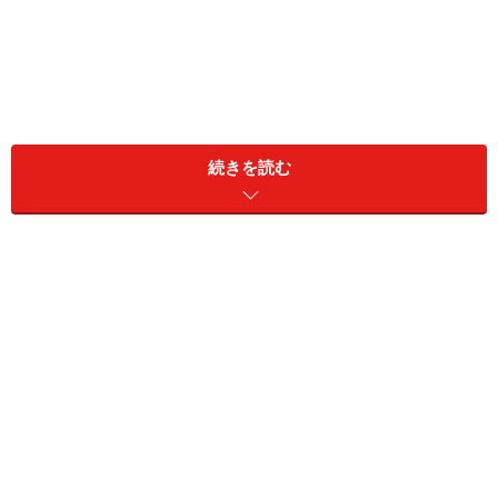
続きを読む
「共働きですが、私は下の子が産まれてから非正規雇
用。子どもたちのために倹約はしてきたけど、それほど
の貯金があるわけではありません。夫に金額を答えると
『そうか……』と。何かあったのと聞いたら、『いや、別
に』って。でもそれから3カ月たったころ、夫がポツリ
と『会社を辞めたい』と言い出したんです」
夫は新卒で入った中堅企業で頼りにされてきたと、アミ
さんは思っていた。夫自身、仕事にやりがいを感じてい
たはずだった。自分が進めている仕事を誇らしげに熱く