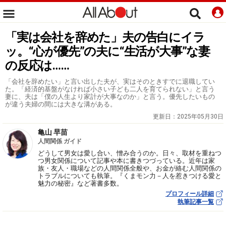
「実は会社を辞めた」夫の告白にイラ
ッ。“心が優先”の夫に“生活が大事”な妻
の反応は……
「会社を辞めたい」と言い出した夫が、実はそのときすでに退職してい
た。「経済的基盤がなければ小さい子ども二人を育てられない」と言う
妻に、夫は「僕の人生より家計が大事なのか」と言う。優先したいもの
が違う夫婦の間には大きな溝がある。
更新日：
2025年05月30日
亀山 早苗
人間関係 ガイド
どうして男女は愛し合い、憎み合うのか。日々、取材を重ねつ
つ男女関係について記事や本に書きつづっている。近年は家
族・友人・職場などの人間関係全般や、お金が絡む人間関係の
トラブルについても執筆。『くまモン力－人を惹きつける愛と
魅力の秘密』など著書多数。
プロフィール詳細
執筆記事一覧