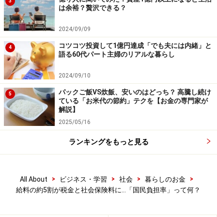
3
は余裕？贅沢できる？
いるのです。
2024/09/09
まとめ
コツコツ投資して1億円達成「でも夫には内緒」と
4
語る60代パート主婦のリアルな暮らし
国民負担率とは、働いて得たお金の中で、どれだけ国や
自治体に納めているかを示す割合です。​今後、少子高齢
2024/09/10
化が進む中で、国民負担率がさらに上がる可能性も指摘
パックご飯VS炊飯、安いのはどっち？ 高騰し続け
5
されています。​「自分の手取りがなぜ増えないのか」を
ている「お米代の節約」テクを【お金の専門家が
解説】
知るためにも、こうした仕組みを理解しておきましょ
2025/05/16
う。
ランキングをもっと見る
※記事内容は執筆時点のものです。最新の内容をご確認くださ
い。
>
>
>
>
All About
ビジネス・学習
社会
暮らしのお金
給料の約5割が税金と社会保険料に…「国民負担率」って何？
次のページへ
1
/
2