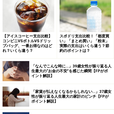
上図より、国民負担率の推移が年々増加していることが
分かります。特に注目すべきは、「社会保障負担率（＝
年金や健康保険、介護保険などの保険料の負担割合）」
です。
【アイスコーヒー支出比較】
スポドリ支出比較！「都度買
1970年度には「5.4％」だった社会保障負担率ですが、
コンビニVSボトルVSドリッ
い」「まとめ買い」「粉末」
2024年度には「18.3％」まで上昇しています。つまり、
プバッグ、一番お得なのはど
実際の支出はいくら違う？節
れ？いくら違う？
約のポイントは？
約50年間で3倍以上に増えたことになります。
このような国民負担率の上昇は、私たちの可処分所得
「なんでこんな時に…」39歳女性が振り返る人
生最大の“お金の不安”を感じた瞬間【FPがポ
（手取り）や生活のゆとりに直接影響してくると言える
イント解説】
でしょう。
「家賃が払えなくなるかもしれない…」37歳女
国民負担率が増えるのはどうして？
性が振り返る人生最大の家計のピンチ【FPが
ポイント解説】
国民負担率が高くなっている理由には、いくつかの大き
な背景があります。