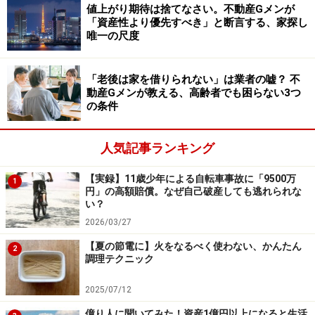
値上がり期待は捨てなさい。不動産Gメンが
「資産性より優先すべき」と断言する、家探し
まず1つ目は少子高齢化です。高齢者が増えると、年金
唯一の尺度
や医療、介護などに必要な費用も増えていきます。これ
らの費用を支えるために、現役世代が支払う社会保険料
「老後は家を借りられない」は業者の嘘？ 不
動産Gメンが教える、高齢者でも困らない3つ
の負担が大きくなっているのです。
の条件
2つ目は、国の支出が広がっていること。例えば、災害
人気記事ランキング
からの復興、防衛費の増加、教育や子育て支援といった
新たな取り組みにも多くの予算が必要になっています。
【実録】11歳少年による自転車事故に「9500万
1
円」の高額賠償。なぜ自己破産しても逃れられな
い？
3つ目は、税収を増やすための増税です。例えば、2019
2026/03/27
年には消費税が8％から10％に引き上げられました。
【夏の節電に】火をなるべく使わない、かんたん
2
調理テクニック
このように、社会全体を支えるために必要な支出が増え
る一方で、それを支える私たち一人ひとりの負担も増し
2025/07/12
ているというのが、今の国民負担率の上昇につながって
億り人に聞いてみた！資産1億円以上になると生活