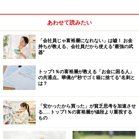
れている計算になります。
ここでは、国民負担率の推移を見てみましょう。
あわせて読みたい
「会社員じゃ富裕層になれない」は嘘！ お金
持ちが教える、会社員だから使える“最強の武
器”
トップ1％の富裕層が教える「お金に困る人」
の共通点。華僑が“秒でゴミ箱に捨てる”名刺と
は？
「安かったから買った」が貧乏思考を加速させ
る……トップ1％の富裕層が値段より重視する
もの
出典：財務省「国民負担率の推移」