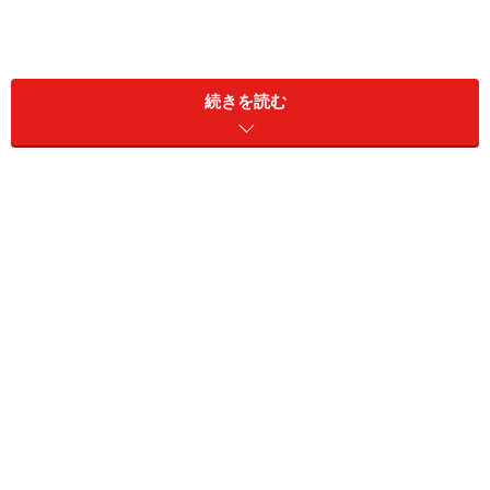
続きを読む
・（税負担＋社会保険料負担）÷国民所得×100（％）
ここでいう「税負担」とは所得税・住民税・消費税な
ど、「社会保険料負担」は年金、健康保険、介護保険な
どの支払いを指します。
現在の国民負担率はどのくらい？
財務省の発表によると、
2025年度の国民負担率の見通し
は「46.2％」
です。これは、私たちが1年間に得る所得の
うち、約半分近くが税金や社会保険料として国に納めら