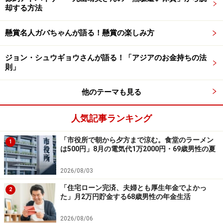
円」程度必要だったのでは、と感じているそう。
却する方法
「外貨建の保険に年100万円程積み立てていたが、資金
懸賞名人ガバちゃんが語る！懸賞の楽しみ方
に余裕がなくなり予定より5年早く積み立てをやめてし
ジョン・シュウギョウさんが語る！「アジアのお金持ちの法
まった。その後円安になり結果的に積み立て額が倍以上
則」
に膨らんだ。やめずに続けていたらよかった」と悔やみ
ます。
他のテーマも見る
人気記事ランキング
「市役所で朝から夕方まで涼む。食堂のラーメン
1
は500円」8月の電気代1万2000円・69歳男性の夏
2026/08/03
「住宅ローン完済、夫婦とも厚生年金でよかっ
2
た」月2万円貯金する68歳男性の年金生活
2026/08/06