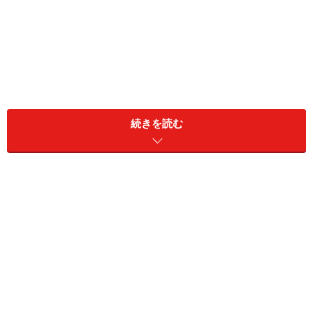
続きを読む
同居家族構成：本人、娘、孫
居住地：新潟県
リタイア前の職業：派遣・契約社員
リタイア前の年収：300万円
現在の金融資産：預貯金3500万円、リスク資産1500万円
これまでの年金加入期間：不明
現在の収支（月額）