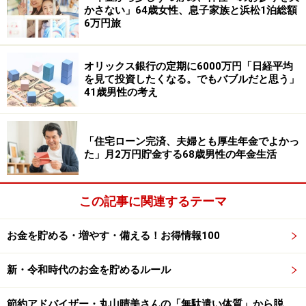
かさない」64歳女性、息子家族と浜松1泊総額
ら。子どもが3人いて孫にも恵まれている。これから子
6万円旅
どもたちと旅行に出かけたい」と語っています。
オリックス銀行の定期に6000万円「日経平均
「老後資金は7000万円程度必要だったと感
を見て投資したくなる。でもバブルだと思う」
じている」
41歳男性の考え
現役時代は、老後資金として「5000万円」貯めることを
目標にしていたそう。
「住宅ローン完済、夫婦とも厚生年金でよかっ
た」月2万円貯金する68歳男性の年金生活
「子どもを大学に出す費用が大変だった。収入が決して
多くなかったため、その頃は家族旅行や外出をすること
この記事に関連するテーマ
がなかった。還暦を過ぎて、株を始めてちょうど時期が
よく利益が出た」こともあり、その目標は達成できた様
お金を貯める・増やす・備える！お得情報100
子です。
新・令和時代のお金を貯めるルール
しかし実際に年金生活を迎えた今、老後資金は「7000万
節約アドバイザー・丸山晴美さんの「無駄遣い体質」から脱