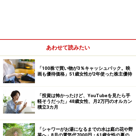
老齢基礎年金（国民年金）:2万3000円（繰り上げ受給）
老齢厚生年金（厚生年金）:不明
障害基礎年金や障害厚生年金（障害年金）：なし
遺族基礎年金や遺族厚生年金（遺族年金）：なし
その他（企業年金や個人年金保険など）：なし
あわせて読みたい
「100株で買い物が3％キャッシュバック。映
画も優待価格」51歳女性が2年使った株主優待
「投資は怖かったけど、YouTubeを見たら手
軽そうだった」48歳女性、月2万円のオルカン
積立3カ月
「シャワーがお湯になるまでの水は庭の花や野
菜へ」8月の電気代7000円・61歳女性の夏の