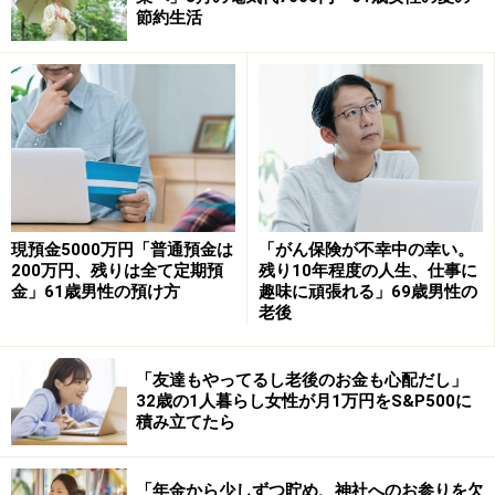
年金以外の収入：給与収入約20万円（月収）、株の配当
節約生活
20万円（年額）、不動産収入20万円（年額）
ひと月の支出：18万円
「現役時代にもっと資金を貯めておけばよ
かった」
現在、およそ預貯金3500万円、リスク資産1500万円を保
現預金5000万円「普通預金は
「がん保険が不幸中の幸い。
200万円、残りは全て定期預
残り10年程度の人生、仕事に
有しているという投稿者。
金」61歳男性の預け方
趣味に頑張れる」69歳男性の
老後
自身の老後資金について貯めすぎと感じているか、それ
とも足りないと感じているか、との質問には「現役時代
「友達もやってるし老後のお金も心配だし」
にもっと資金を貯めておけばよかった。足りない」と回
32歳の1人暮らし女性が月1万円をS&P500に
積み立てたら
答。
その理由として、「これから旅行や趣味を楽しみたいか
「年金から少しずつ貯め、神社へのお参りを欠