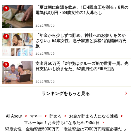
「夏は朝に白湯を飲み、1日4回血圧を測る」8月の
3
電気代3万円・84歳女性の1人暮らし
「今後の自宅の老朽化や車の買い替え等
で、出費が想定されるから不安」
2026/08/05
今の生活についての満足度は「普通」と投稿者。
「年金から少しずつ貯め、神社へのお参りを欠か
4
さない」64歳女性、息子家族と浜松1泊総額6万円
旅
「健康に恵まれ、日々の暮らしで特に困ることはない。
2026/08/06
最近は子どもからお年玉をもらったり、家電を買っても
支出月50万円「2年後はクルーズ船で世界一周。先
5
らったりとうれしいことが増えた。ただ、今後の自宅の
日支払いも済ませた」62歳男性のFIRE生活
老朽化や車の買い替え等で、出費が想定されるから少し
2026/08/05
不安」と語ります。
ランキングをもっと見る
老後資金に不安を抱えている現役世代には、「一流企業
に勤めていたわけではないが、仕事は真面目にしてき
た。派手な生活を求めればきりがない。それよりも日々
>
>
>
>
All About
マネー
貯める
お金が貯まる人になる連載
>
マネーtips！お金持ちになるための365日
の生活を楽しんでいくことが重要。お金はあるに越した
63歳女性・金融資産5000万円「老後資金は7000万円程度必要だっ