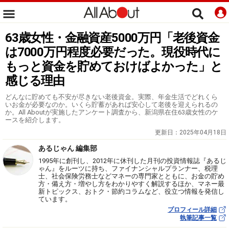
63歳女性・金融資産5000万円「老後資金
は7000万円程度必要だった。現役時代に
もっと資金を貯めておけばよかった」と
感じる理由
どんなに貯めても不安が尽きない老後資金。実際、年金生活でどれくら
いお金が必要なのか。いくら貯蓄があれば安心して老後を迎えられるの
か。All Aboutが実施したアンケート調査から、新潟県在住63歳女性のケ
ースを紹介します。
更新日：
2025年04月18日
あるじゃん 編集部
1995年に創刊し、2012年に休刊した月刊の投資情報誌『あるじ
ゃん』をルーツに持ち、ファイナンシャルプランナー、税理
士、社会保険労務士などマネーの専門家とともに、お金の貯め
方・備え方・増やし方をわかりやすく解説するほか、マネー最
新トピックス、おトク・節約コラムなど、役立つ情報を発信し
ています。
プロフィール詳細
執筆記事一覧