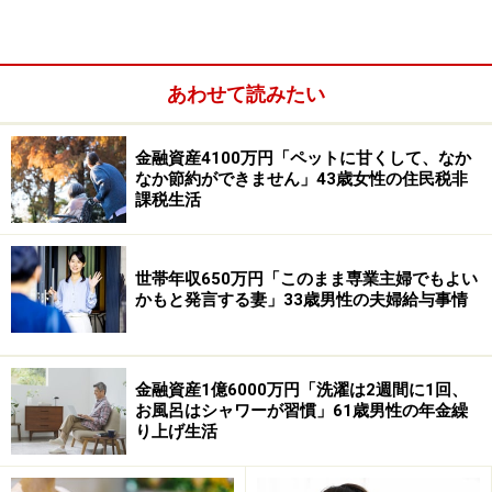
たが、夕食作りから解放されて便利でした」と保有する
メリットを感じたとのことです。
あわせて読みたい
「飲食関連に特化して選んでいる」
金融資産4100万円「ペットに甘くして、なか
優待銘柄は「飲食関連に特化して選んで」いるという投
なか節約ができません」43歳女性の住民税非
稿者。
課税生活
吉野家ホールディングス以外では、
キリンホールディン
世帯年収650万円「このまま専業主婦でもよい
グス＜2503＞
が気に入っていると言います。
かもと発言する妻」33歳男性の夫婦給与事情
今後は「（半導体産業が活発化している）居住地の熊本
にちなんで、半導体メーカー」の優待銘柄の購入を考え
金融資産1億6000万円「洗濯は2週間に1回、
ていると教えてくれました。
お風呂はシャワーが習慣」61歳男性の年金繰
り上げ生活
※皆さんの買ってよかった株主優待エピソードを
こちら