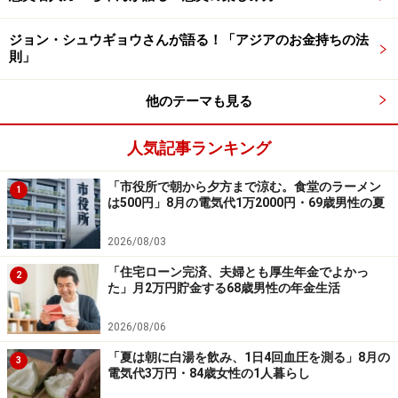
ジョン・シュウギョウさんが語る！「アジアのお金持ちの法
則」
他のテーマも見る
人気記事ランキング
「市役所で朝から夕方まで涼む。食堂のラーメン
1
は500円」8月の電気代1万2000円・69歳男性の夏
2026/08/03
「住宅ローン完済、夫婦とも厚生年金でよかっ
2
た」月2万円貯金する68歳男性の年金生活
2026/08/06
「夏は朝に白湯を飲み、1日4回血圧を測る」8月の
3
電気代3万円・84歳女性の1人暮らし