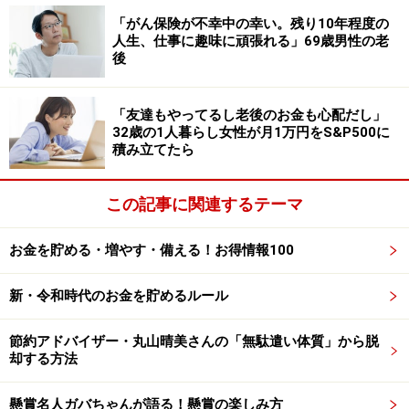
投資や資産運用に関する最終的なご判断はご自身の責任において
「がん保険が不幸中の幸い。残り10年程度の
行ってください。
人生、仕事に趣味に頑張れる」69歳男性の老
掲載情報の正確性・完全性については十分に配慮しております
後
が、その内容を保証するものではなく、これに基づく損失・損害
などについて当社は一切の責任を負いません。
最新の情報や詳細については、必ず各金融機関やサービス提供者
の公式情報をご確認ください。
「友達もやってるし老後のお金も心配だし」
32歳の1人暮らし女性が月1万円をS&P500に
積み立てたら
【編集部からのお知らせ】
・「家計」について、
アンケート（2026/8/31まで）
を実施
中です！
この記事に関連するテーマ
※抽選で20名にAmazonギフト券1000円分プレゼント
※謝礼付きの限定アンケートやモニター企画に参加が可能に
なります
お金を貯める・増やす・備える！お得情報100
新・令和時代のお金を貯めるルール
節約アドバイザー・丸山晴美さんの「無駄遣い体質」から脱
却する方法
懸賞名人ガバちゃんが語る！懸賞の楽しみ方