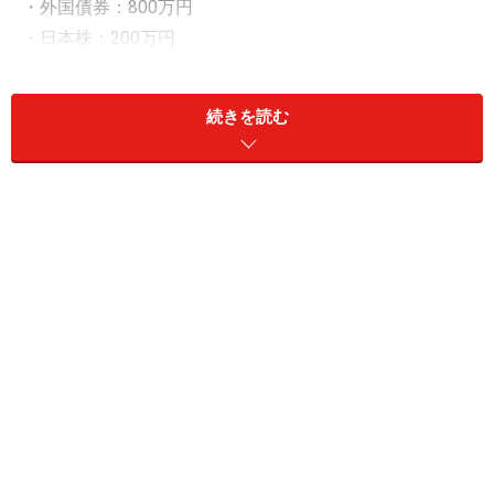
・外国債券：800万円
・日本株：200万円
「おすすめ優待銘柄は吉野家」
続きを読む
投資歴は「約15年」、投資信託を中心に運用していると
いう60代の投稿者女性。
株主優待目的で最も買ってよかった銘柄は、
吉野家ホー
ルディングス＜9861＞
だそう。
優待の内容は、グループ店舗での食事に利用できる優待
券。「（投資家の）桐谷さんに影響を受けて、外食産業
から身近で使いやすいものを選んだ」と言います。
優待券は「外出帰りのテイクアウトに利用」したそう
で、「それまであまり（系列店を）利用した事がなかっ