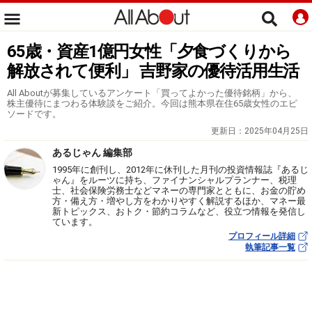
65歳・資産1億円女性「夕食づくりから
解放されて便利」 吉野家の優待活用生活
All Aboutが募集しているアンケート「買ってよかった優待銘柄」から、
株主優待にまつわる体験談をご紹介。今回は熊本県在住65歳女性のエピ
ソードです。
更新日：
2025年04月25日
あるじゃん 編集部
1995年に創刊し、2012年に休刊した月刊の投資情報誌『あるじ
ゃん』をルーツに持ち、ファイナンシャルプランナー、税理
士、社会保険労務士などマネーの専門家とともに、お金の貯め
方・備え方・増やし方をわかりやすく解説するほか、マネー最
新トピックス、おトク・節約コラムなど、役立つ情報を発信し
ています。
プロフィール詳細
執筆記事一覧