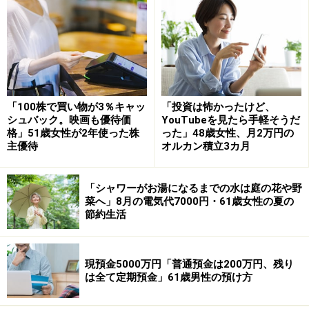
からぜひお寄せください。エピソードの採用で3000円分
のAmazonギフト券をもれなくプレゼント
ーーーーーーーーーーーーーーーー
※本文カッコ内の回答者コメントは原文に準拠していま
す
「100株で買い物が3％キャッ
「投資は怖かったけど、
※エピソードは投稿者の当時のものです。現在とはサー
シュバック。映画も優待価
YouTubeを見たら手軽そうだ
格」51歳女性が2年使った株
った」48歳女性、月2万円の
ビスや金額などの情報が異なることがございます
主優待
オルカン積立3カ月
※投稿エピソードのため、内容の正確性を保証するもの
ではございません
「シャワーがお湯になるまでの水は庭の花や野
※特定銘柄について、投資の勧誘を目的としたものでは
菜へ」8月の電気代7000円・61歳女性の夏の
節約生活
ございません。資産運用、投資はリスクを伴います。投
資に関する最終判断は、御自身の責任でお願いします
現預金5000万円「普通預金は200万円、残り
※記事内容は執筆時点のものです。最新の内容をご確認くださ
は全て定期預金」61歳男性の預け方
い。
本記事の内容は一般的な情報提供を目的としており、特定の金融
商品や投資行動を推奨するものではありません。