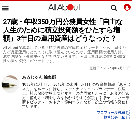
27歳・年収350万円公務員女性「自由な
人生のために積立投資額をひたすら増
額」3年目の運用資産はどうなった？
All Aboutが募集している「積立投資の実体験エピソード」から、周りの
方が資産運用にどのように取り組んでいるのか、運用目標や運用方針、
成功体験から失敗事例などを見ていきます。今回は青森県に住む27歳女
性の積立投資エピソードです。
更新日：
2025年04月17日
あるじゃん 編集部
1995年に創刊し、2012年に休刊した月刊の投資情報誌『あるじ
ゃん』をルーツに持ち、ファイナンシャルプランナー、税理
士、社会保険労務士などマネーの専門家とともに、お金の貯め
方・備え方・増やし方をわかりやすく解説するほか、マネー最
新トピックス、おトク・節約コラムなど、役立つ情報を発信し
ています。
プロフィール詳細
執筆記事一覧