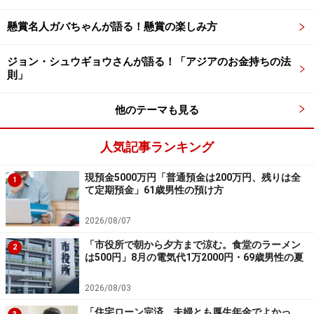
積立投資を始めてよかった点として、「無駄な支出を抑
懸賞名人ガバちゃんが語る！懸賞の楽しみ方
えて積立投資に回した結果、高所得世帯でないにもかか
わらず、相場の影響もあり、みるみるうちに資産が拡大
ジョン・シュウギョウさんが語る！「アジアのお金持ちの法
し、かつては夢も希望もなかった未来の展望が非常に明
則」
るく思えるようになりました」とコメント。
他のテーマも見る
もともと「稼いだお金は全て使い切るような生活」だっ
人気記事ランキング
たそうですが、「自分が本当に欲しているのは一時的な
物欲を満たすことではなく自由な人生、FIREであると気
現預金5000万円「普通預金は200万円、残りは全
1
付いてからは、ひたすらに積立金額を増額」してきたと
て定期預金」61歳男性の預け方
いいます。
2026/08/07
「市役所で朝から夕方まで涼む。食堂のラーメン
ただ、「その（無理のない）金額を把握するためには家
2
は500円」8月の電気代1万2000円・69歳男性の夏
計管理が必須」だと投稿者。「そこを把握してしまえ
ば、あとは生活水準を上げずに昇給分や支出を見直した
2026/08/03
分を積立金額に充てていくと、順調に資産が増えていく
「住宅ローン完済、夫婦とも厚生年金でよかっ