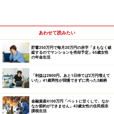
世帯年収：本人350万円、配偶者350万円
世帯金融資産：現預金200万円、リスク資産1800万円
■リスク資産の内訳
・投資信託：1700万円
あわせて読みたい
貯蓄250万円で毎月20万円の赤字「まもなく破
綻するのでマンションを売却予定」65歳女性
の年金生活
「利益は2800円。あと1日待てば2万円増えて
いた」41歳男性が我慢できずに売った2銘柄
金融資産4100万円「ペットに甘くして、なか
なか節約ができません」43歳女性の住民税非
課税生活