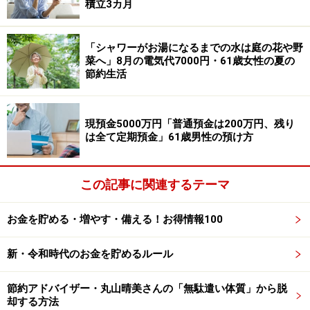
で「月2万4000円」の積み立ても開始。こちらも設定金
積立3カ月
額を「2025年から月4万円」に増やしたといいます。
「シャワーがお湯になるまでの水は庭の花や野
菜へ」8月の電気代7000円・61歳女性の夏の
投稿のあった2025年1月時点の運用実績については、米
節約生活
国株式（S&P500）が「元本約1200万円→運用益込1620
万円」、全世界株式（除く日本）が「元本約60万円→運
用益込80万円」と、積み重ねがしっかりと利益を生み出
現預金5000万円「普通預金は200万円、残り
は全て定期預金」61歳男性の預け方
している様子。
「積立投資を始めたことで家計管理をしっかりと行って
この記事に関連するテーマ
投資にお金を回す癖がつき、貯蓄がほぼなかった初年に
比べて、2年目には1000万円、3年目には2000万円まで
お金を貯める・増やす・備える！お得情報100
資産を蓄えることに成功」したとあります。
新・令和時代のお金を貯めるルール
27歳・年収350万円公務員女性の思う積立
節約アドバイザー・丸山晴美さんの「無駄遣い体質」から脱
投資のメリットや新NISAのプランは？
却する方法