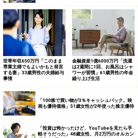
・日本株：100万円
■積立投資実績
（※商品名の詳細が不明なものも原文ママ
記載）
・eMAXIS Slim 米国株式（S&P500）／NISA：2022年か
ら
・eMAXIS Slim 全世界株式（除く日本）／iDeCo：2023
世帯年収650万円「このまま
金融資産1億6000万円「洗濯
年から
専業主婦でもよいかもと発言
は2週間に1回、お風呂はシャ
する妻」33歳男性の夫婦給与
ワーが習慣」61歳男性の年金
事情
繰り上げ生活
2022年から積立投資を続けてきたという今回の投稿者。
投資額はeMAXIS Slim 米国株式（S&P500）で「月1万円
「100株で買い物が3％キャッシュバック。映
からスタート。そこから徐々に入金力を高めて現在は
画も優待価格」51歳女性が2年使った株主優待
（夫婦で）月30万円」を積み立てているとのこと。
「投資は怖かったけど、YouTubeを見たら手
また2023年からはeMAXIS Slim 全世界株式（除く日本）
軽そうだった」48歳女性、月2万円のオルカン