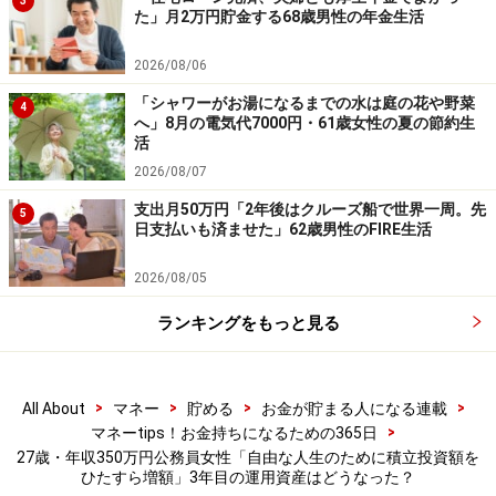
3
た」月2万円貯金する68歳男性の年金生活
と思います。全ては入金力」と語られていました。
2026/08/06
「シャワーがお湯になるまでの水は庭の花や野菜
4
※皆さんの投資エピソードを募集中です。エピソードの
へ」8月の電気代7000円・61歳女性の夏の節約生
採用でもれなくAmazonギフト券3000円分プレゼント
活
積立投資に関するエピソードの応募は
こちらから
2026/08/07
投資の成功体験エピソードの応募は
こちらから
支出月50万円「2年後はクルーズ船で世界一周。先
5
日支払いも済ませた」62歳男性のFIRE生活
ーーーーーーーーーーーーーーーー
2026/08/05
※本文カッコ内の回答者コメントは原文に準拠していま
ランキングをもっと見る
す
※エピソードは投稿者の当時のものです。現在とはサー
ビスや金額などの情報が異なることがございます
>
>
>
>
All About
マネー
貯める
お金が貯まる人になる連載
※投稿エピソードのため、内容の正確性を保証するもの
>
マネーtips！お金持ちになるための365日
ではございません
27歳・年収350万円公務員女性「自由な人生のために積立投資額を
ひたすら増額」3年目の運用資産はどうなった？
※特定銘柄について、投資の勧誘を目的としたものでは