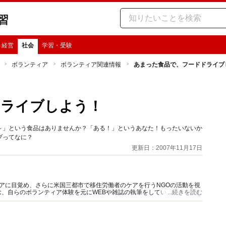
習
・経営
社会
学習・受験
ボランティア
ボランティア関連情報
あまった食品で、フードドライブ
ドライブしよう！
～」という食品はありませんか？「ある！」というあなた！もったいないか
ブってなに？
更新日：2007年11月17日
アに目覚め、さらに米国三都市で移住労働者のケアを行うNGOの活動を視
、自らのボランティア体験を元にWEBや雑誌の執筆をしています。『こ
...続きを読む
ど著書多数。