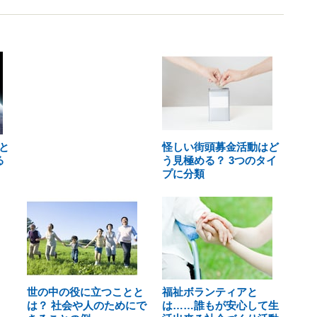
と
怪しい街頭募金活動はど
る
う見極める？ 3つのタイ
プに分類
世の中の役に立つことと
福祉ボランティアと
は？ 社会や人のためにで
は……誰もが安心して生