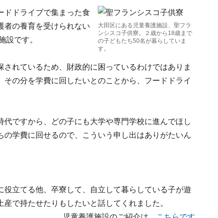
ードドライブで集まった食
護者の養育を受けられない
大田区にある児童養護施設、聖フラ
ンシスコ子供寮。２歳から18歳まで
す施設です。
の子どもたち50名が暮らしていま
す。
保されているため、財政的に困っているわけではありま
、その分を学費に回したいとのことから、フードドライ
時代ですから、どの子にも大学や専門学校に進んでほし
ちの学費に回せるので、こういう申し出はありがたいん
に役立てる他、卒寮して、自立して暮らしている子が遊
土産で持たせたりもしたいと話してくれました。
児童養護施設のご紹介は、
こちらです