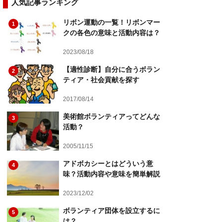
人気記事ランキング
リボン運動の一覧！リボンマー
1
クの各色の意味と活動内容は？
2023/08/18
【適性診断】自分に合うボラン
2
ティア・社会貢献を探す
2017/08/14
美術館ボランティアってどんな
3
活動？
2005/11/15
アドボカシーとはどういう意
4
味？活動内容や意味を簡単解説
2023/12/02
ボランティア団体を設立するに
5
は？