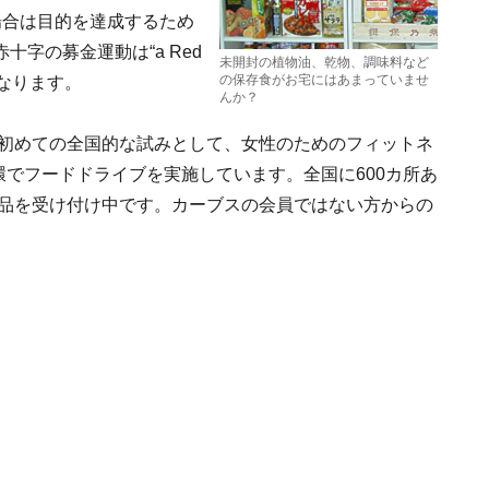
、この場合は目的を達成するため
字の募金運動は“a Red
未開封の植物油、乾物、調味料など
の保存食がお宅にはあまっていませ
on”となります。
んか？
、初めての全国的な試みとして、女性のためのフィットネ
環でフードドライブを実施しています。全国に600カ所あ
料品を受け付け中です。カーブスの会員ではない方からの