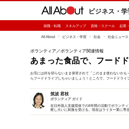
ビジネス・学
就職・転職
スキルアップ
資格・スクール
起業
All About
ビジネス・学習
社会
社会ニュース
ボランティア
／ボランティア関連情報
あまった食品で、フード
お宅には封を切らないまま保管されて「このまま使わないかも
らフードドライブしちゃいましょう！ところで、フードドライ
筑波 君枝
ボランティア ガイド
在日外国人支援団体での8年間の活動でボランティ
察し大いに刺激を受ける。現在はライター業に専念
んな募金箱に寄付してはいけない』青春出版社な