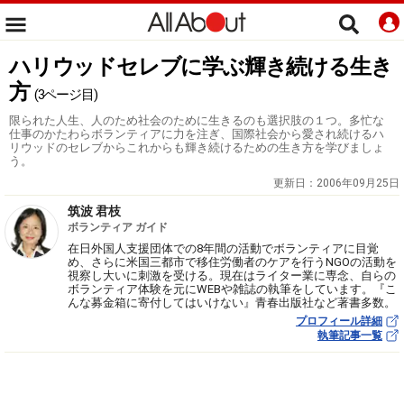
ハリウッドセレブに学ぶ輝き続ける生き
方
(3ページ目)
限られた人生、人のため社会のために生きるのも選択肢の１つ。多忙な
仕事のかたわらボランティアに力を注ぎ、国際社会から愛され続けるハ
リウッドのセレブからこれからも輝き続けるための生き方を学びましょ
う。
更新日：
2006年09月25日
筑波 君枝
ボランティア ガイド
在日外国人支援団体での8年間の活動でボランティアに目覚
め、さらに米国三都市で移住労働者のケアを行うNGOの活動を
視察し大いに刺激を受ける。現在はライター業に専念、自らの
ボランティア体験を元にWEBや雑誌の執筆をしています。『こ
んな募金箱に寄付してはいけない』青春出版社など著書多数。
プロフィール詳細
執筆記事一覧