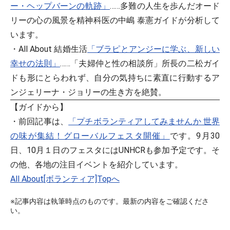
ー・ヘップバーンの軌跡」
……多難の人生を歩んだオード
リーの心の風景を精神科医の中嶋 泰憲ガイドが分析して
います。
・All About 結婚生活
「ブラピとアンジーに学ぶ、新しい
幸せの法則」
……「夫婦仲と性の相談所」所長の二松ガイ
ドも形にとらわれず、自分の気持ちに素直に行動するア
ンジェリーナ・ジョリーの生き方を絶賛。
【ガイドから】
・前回記事は、
「プチボランティアしてみませんか 世界
の味が集結！グローバルフェスタ開催」
です。9月30
日、10月１日のフェスタにはUNHCRも参加予定です。そ
の他、各地の注目イベントを紹介しています。
All About[ボランティア]Topへ
※記事内容は執筆時点のものです。最新の内容をご確認くださ
い。