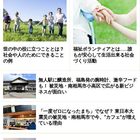
また、この話に共感した坂本龍一さん、中島朋子さん、
C.W.ニコルさんといった著名人からの「私にできるこ
と」のメッセージ、加えて「マイバッグを持つ」や「ペ
ットボトルの使い捨てをやめる」など、地球環境のため
に誰でもできるプチアイディアも盛り込まれた構成とな
世の中の役に立つこととは？
福祉ボランティアとは……誰
社会や人のためにできること
もが安心して生活出来る社会
っています。
の例
づくり活動
無人駅に醸造所、福島発の腕時計、激辛フード
共感した人が運ぶひとしずく
も！ 被災地・南相馬市小高区で広がる新ビジ
ネスが面白い
共感の輪は静かに広がり、ラジオで辻さんが朗読した
り、テレビニュースで紹介されたりする度に、ナマケモ
「一度ゼロになったまち」でなぜ？ 東日本大
ノ倶楽部やハチドリ計画事務局（ハチドリのひとしずく
震災の被災地・南相馬市で今、“カフェ”が増え
を広げるために作られた組織）には「感動した」という
ている理由
感想や問い合わせが増えていきました。