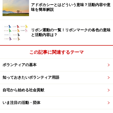
アドボカシーとはどういう意味？活動内容や意
さらには、辻さんからこの話を聞いたケニアの環境副大
味を簡単解説
臣ワンガリ・マータイさんが“ハチドリ”となって、各地
でその話を伝え、ひとしずくを広めているのだとか。
リボン運動の一覧！リボンマークの各色の意味
と活動内容は？
ハチドリは中南米と北米に生息する体調10センチ程度の小
さな鳥。
この記事に関連するテーマ
ガイドが春先に取材したある国際協力NGOのスタッフも
ボランティアの基本
マータイさんからひとしずくを受け取った１人でした。
知っておきたいボランティア用語
支援国の状況がなかなか改善されないことにため息をつ
きながら
自宅から始める社会貢献
「でも、マータイさんからハチドリの話を聞いて、とて
も勇気付けられた。私たちのしていることはハチドリの
いま注目の活動・団体
ひとしずくかもしれないけど、ひとしずくがないと始ま