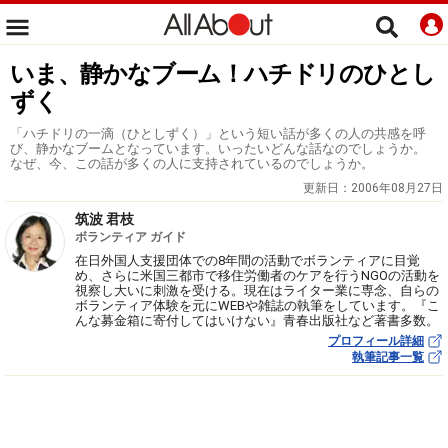
いま、静かなブーム！ハチドリのひとし
ずく
「ハチドリの一滴（ひとしずく）」という短い話が多くの人の共感を呼
び、静かなブームとなっています。いったいどんな話なのでしょうか。
なぜ、今、この話が多くの人に支持されているのでしょうか。
更新日：
2006年08月27日
筑波 君枝
ボランティア ガイド
在日外国人支援団体での8年間の活動でボランティアに目覚
め、さらに米国三都市で移住労働者のケアを行うNGOの活動を
視察し大いに刺激を受ける。現在はライター業に専念、自らの
ボランティア体験を元にWEBや雑誌の執筆をしています。『こ
んな募金箱に寄付してはいけない』青春出版社など著書多数。
プロフィール詳細
執筆記事一覧