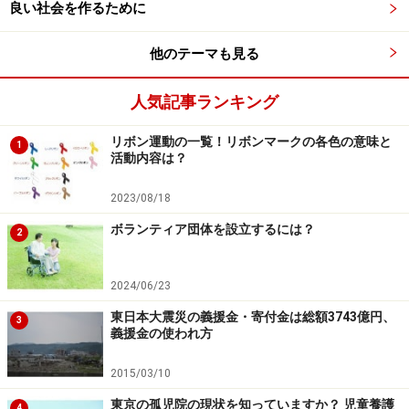
らないし、きっといつか変わると信じていきたい」
良い社会を作るために
と話していたのが印象的でした。
他のテーマも見る
そして、その方から、ガイドもひとしずくを受け取った
人気記事ランキング
のです。
リボン運動の一覧！リボンマークの各色の意味と
1
活動内容は？
共感した人が誰かに伝え、その人がまた他の人に伝える
というように、１人ひとりがハチドリとなり、そのひと
2023/08/18
しずくを少しずつ落としながら、ハチドリ クリキンディ
ボランティア団体を設立するには？
2
の話は徐々にその輪を広げ、文字通り静かなブームとな
っています。
2024/06/23
なぜ今この話が静かなブームとなっているのでしょう
東日本大震災の義援金・寄付金は総額3743億円、
3
義援金の使われ方
か。次ページでは、その理由を考えてみましょう。
2015/03/10
※記事内容は執筆時点のものです。最新の内容をご確認くださ
い。
東京の孤児院の現状を知っていますか？ 児童養護
4