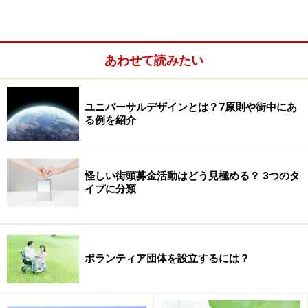
あわせて読みたい
ユニバーサルデザインとは？7原則や街中にあ
る例を紹介
単行本もじわじわと人気を呼び、この種の本としては異例
の3万部を売り上げています。
怪しい街頭募金活動はどう見極める？ 3つのタ
これは、南米のアンデス地方に昔から伝えられてきた話
イプに分類
です。そこに住む先住民族の友人から聞いた辻信一さん
が翻訳し、最初はブックレットとして、2005年11月には
光文社から単行本として発売されました。単行本は、カ
ナダ、ハイダ民族のアーティスト、マイケル・ニコル・
ボランティア団体を設立するには？
ヤグラナスさんが描いた印象的な絵と共に綴られていま
す。