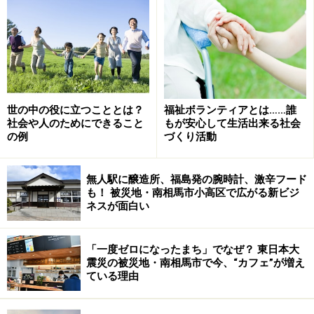
読んでいても
「総会後、居酒屋○○で、再び総会」
「○○さんを招いてパーティ。ひたすら飲んでしまいまし
た」
などと活発な活動（？）ぶりが伝わってきて、読んでい
世の中の役に立つこととは？
福祉ボランティアとは……誰
るこちらもニンマリしてしまいます。
社会や人のためにできること
もが安心して生活出来る社会
の例
づくり活動
でも楽しいのが原点のボランティアなのだから、それで
ＯＫ！ 「ボランティアに行く！！」と肩ひじはらず
無人駅に醸造所、福島発の腕時計、激辛フード
も！ 被災地・南相馬市小高区で広がる新ビジ
に、楽しく遊ぶ。まずはそこから始めればいいのではな
ネスが面白い
いでしょうか。
「一度ゼロになったまち」でなぜ？ 東日本大
次ページではこうしたおやじの会の元祖的な存在、千葉
震災の被災地・南相馬市で今、“カフェ”が増え
県習志野市の秋津コミュニティの活動を紹介します。
ている理由
※記事内容は執筆時点のものです。最新の内容をご確認くださ