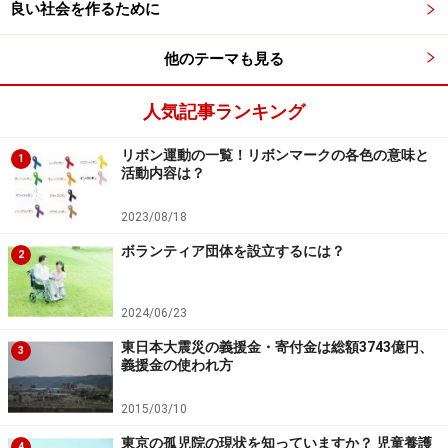
良い社会を作るために
他のテーマも見る
人気記事ランキング
リボン運動の一覧！リボンマークの各色の意味と
1
活動内容は？
2023/08/18
ボランティア団体を設立するには？
2
2024/06/23
東日本大震災の義援金・寄付金は総額3743億円、
3
義援金の使われ方
2015/03/10
東京の孤児院の現状を知っていますか？ 児童養護
4