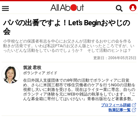
パパの出番ですよ！Let’s Beginおやじの
会
小学校などの保護者有志を中心にお父さんが活動するおやじの会を作る
動きが活発です。いわば私設PTAのお父さん版といったところですが、い
ったいどんな活動をしているのでしょうか？ そして活動のヒントは？
更新日：
2006年05月25日
筑波 君枝
ボランティア ガイド
在日外国人支援団体での8年間の活動でボランティアに目覚
め、さらに米国三都市で移住労働者のケアを行うNGOの活動を
視察し大いに刺激を受ける。現在はライター業に専念、自らの
ボランティア体験を元にWEBや雑誌の執筆をしています。『こ
んな募金箱に寄付してはいけない』青春出版社など著書多数。
プロフィール詳細
執筆記事一覧