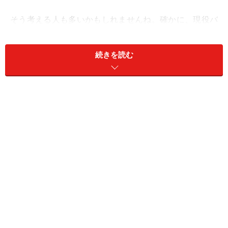
そう考える人も多いかもしれませんね。確かに、現役バ
リバリのお父さん世代は、地域社会はもちろん、家庭に
いる時間すら少なく、ボランティアとは縁遠い“空白の世
続きを読む
代”であるのがこれまでの常識でした。
でも、おやじの会の活動の内容はイベントやサマーキャ
ンプなどの行事が中心であることが多く、活動の回数は
月に数回から数ヶ月に１回程度と、会によってさまざま
です。多くのお父さんは子どもと一緒に遊ぶ感覚で負担
のない範囲で楽しんで参加しています。
お父さんの地域力を鍛える「おやじの会」
おやじの会が注目される背景には、地域社会の崩壊が叫
ばれ、子どもをめぐる凶悪な事件が頻発していることが