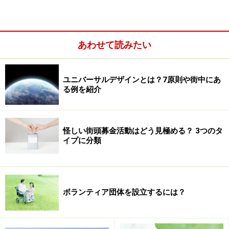
あげられます。お父さんたちが「おやじの会」を通じ、
つながっていくことで地域の核となり、子どもが伸び伸
びと成長できるまちを取り戻すことが期待されているの
あわせて読みたい
です。
ユニバーサルデザインとは？7原則や街中にあ
また、働き盛り世代だからこそ、地域にネットワークが
る例を紹介
作れることを喜ぶ声も多く聞かれます。職場の面倒な人
間関係から解放され、利害関係のない男同士の関係をご
近所に作れるのは、やっぱり楽しいのでしょうね。
怪しい街頭募金活動はどう見極める？ 3つのタ
イプに分類
子どものためは口実で
「自分でやりたいことができるのが楽しい」
「行事の後の居酒屋が最大の楽しみ」
ボランティア団体を設立するには？
なんていう人も多いのだとか。
サイトで公開されている各地のおやじの会の活動報告を