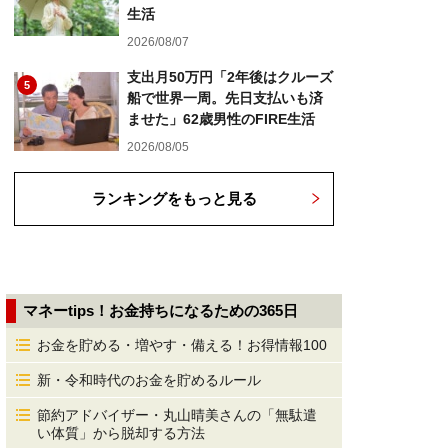
生活
2026/08/07
支出月50万円「2年後はクルーズ
5
船で世界一周。先日支払いも済
ませた」62歳男性のFIRE生活
2026/08/05
ランキングをもっと見る
マネーtips！お金持ちになるための365日
お金を貯める・増やす・備える！お得情報100
新・令和時代のお金を貯めるルール
節約アドバイザー・丸山晴美さんの「無駄遣
い体質」から脱却する方法