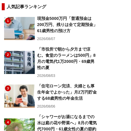
人気記事ランキング
現預金5000万円「普通預金は
1
200万円、残りは全て定期預金」
61歳男性の預け方
2026/08/07
「市役所で朝から夕方まで涼
2
む。食堂のラーメンは500円」8
月の電気代1万2000円・69歳男
性の夏
2026/08/03
「住宅ローン完済、夫婦とも厚
3
生年金でよかった」月2万円貯金
する68歳男性の年金生活
2026/08/06
「シャワーがお湯になるまでの
4
水は庭の花や野菜へ」8月の電気
代7000円・61歳女性の夏の節約