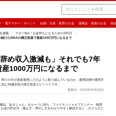
ド・電子マネー・ポイント
結婚・出産・教育のお金
退職金・老後のお金
税
る連載
マネーtips！お金持ちになるための365日
続けたNISAの積立投資で資産1000万円になるまで
を辞め収入激減も」それでも7年
資産1000万円になるまで
」から、周りの方が資産運用にどのように取り組んでいるのか、運用目標や運用方
住む39歳女性の積立投資エピソードです。
更新日：2025年03月10日
資情報誌『あるじゃん』をルーツに持ち、ファイナンシャルプランナー、税理
、お金の貯め方・備え方・増やし方をわかりやすく解説するほか、マネー最
...続きを読む
情報を発信しています。