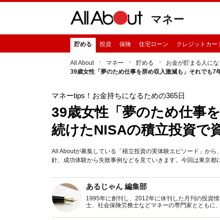
マネー
貯める
投資
保険
住宅ローン
クレジットカー
All About
マネー
貯める
お金が貯まる人にな
39歳女性「夢のため仕事を辞め収入激減も」それでも7年
マネーtips！お金持ちになるための365日
39歳女性「夢のため仕事
続けたNISAの積立投資で
All Aboutが募集している「積立投資の実体験エピソード
針、成功体験から失敗事例などを見ていきます。今回は東京都に
あるじゃん 編集部
1995年に創刊し、2012年に休刊した月刊の投
士、社会保険労務士などマネーの専門家とともに
新トピックス、おトク・節約コラムなど、役立つ