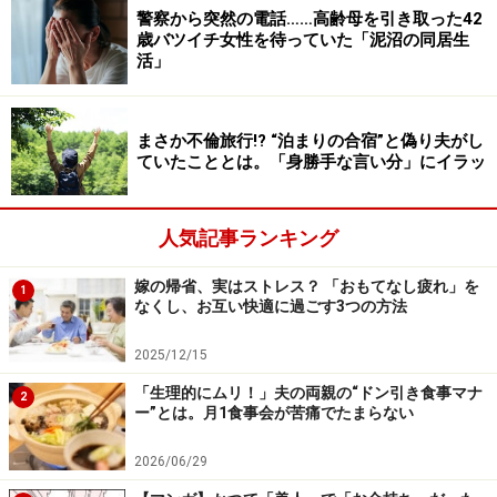
警察から突然の電話……高齢母を引き取った42
歳バツイチ女性を待っていた「泥沼の同居生
活」
まさか不倫旅行!? “泊まりの合宿”と偽り夫がし
ていたこととは。「身勝手な言い分」にイラッ
人気記事ランキング
嫁の帰省、実はストレス？ 「おもてなし疲れ」を
1
なくし、お互い快適に過ごす3つの方法
2025/12/15
「生理的にムリ！」夫の両親の“ドン引き食事マナ
2
ー”とは。月1食事会が苦痛でたまらない
2026/06/29