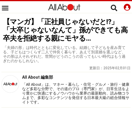
【マンガ】「正社員じゃないだと!?」
「大卒じゃないなんて」孫ができても高
卒夫を拒絶する親にモヤる…
「夫婦の形」は時代とともに変化している。結婚して子どもを産み育て
る、子どもはつくらず二人で仲良く暮らす、あえて別居婚を選ぶなど、
その形は人それぞれだ。世間がどうのこうの言ってもいい時代はもう過
ぎたのかもしれない。
更新日：
2025年02月01日
All About 編集部
「All About」は、マネー・暮らし・住宅・グルメ・旅行・健康
など多彩な分野で、その道のプロ（専門家）が、日常生活をよ
り豊かに快適にするノウハウから業界の最新動向、読み物コラ
ムまで、多彩なコンテンツを発信する日本最大級の総合情報サ
イトです。