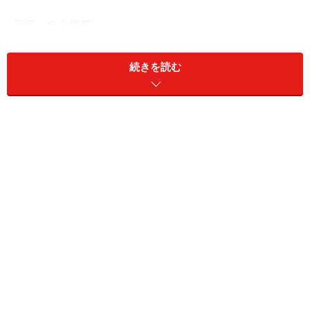
原案：亀山早苗
マンガ：カツヤマケイコ（
@keicomix
）
続きを読む
【おすすめマンガ】
あれは「愛情という名の支配」だった。40歳、毒親から
離れられずに心を毒されていく私
※記事内容は執筆時点のものです。最新の内容をご確認くださ
い。