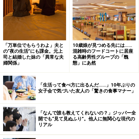
「万単位でもらうわよ」夫と
10歳娘が見つめる先には……
の“夜の生活”にも課金。元上
混雑時のフードコートに居座
司と結婚した妹の「異常な夫
る高齢男性グループの「醜
婦関係」
態」にあ然
「生活って食べ方に出るんだ……」10年ぶりの
女子会で気づいた友人の「驚きの食事マナー」
「なんで誰も教えてくれないの？」ジッパー全
開でも“見て見ぬふり”。他人に無関心な現代の
リアル