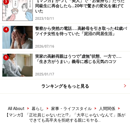
【マンガ】かつて「美人」で「お金持ち」だった
3
同級生に再会したら…20年で驚きの変化を遂げて
いた
2023/10/11
警察から突然の電話……高齢母を引き取った42歳バ
4
ツイチ女性を待っていた「泥沼の同居生活」
2026/07/16
実家の高齢両親はうつで“虚無”状態、一方で……
5
「生き方がうまい」義母に感じる元気のコツ
2025/01/17
ランキングをもっと見る
>
>
>
>
All About
暮らし
家事・ライフスタイル
人間関係
【マンガ】「正社員じゃないだと!?」「大卒じゃないなんて」孫が
できても高卒夫を拒絶する親にモヤる…