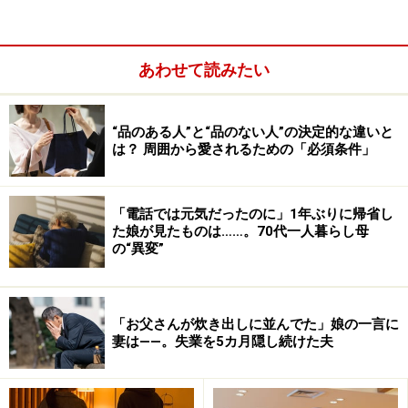
あわせて読みたい
“品のある人”と“品のない人”の決定的な違いと
は？ 周囲から愛されるための「必須条件」
「電話では元気だったのに」1年ぶりに帰省し
た娘が見たものは……。70代一人暮らし母
の“異変”
「お父さんが炊き出しに並んでた」娘の一言に
妻は――。失業を5カ月隠し続けた夫